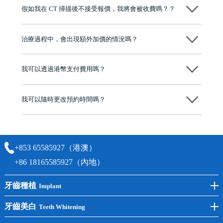
博士碩士高資歷牙醫，十七年穩定開診。榮獲「2024香港企業領袖品
假如我在 CT 掃描後不接受報價，我將會被收費嗎？？
牌」、「2025香港企業領袖品牌」，是諾貝爾種植系統全球放心植牙中
心，香港新城電台與廣東衛視推薦品牌
不會！只要未開始實際服務之前，你不會被收取任何費用。
至今已服務超過三十個國家和地區的顧客，受到粵港澳大灣區及周邊城
市市民極高的口碑評價及信任推薦 珠海、深圳設有八大分院，香港亦設
治療過程中，會出現額外加價的情況嗎？
有咨詢及服務保障中心，有任何問題都可以隨時預約免費咨詢，讓人十
分放心
不會，治療前我們會詳細說明治療方案及對應的價錢，顧客同意並簽字
後，我們才會正式進行診療服務
我可以透過港幣支付費用嗎？
可以。維港口腔會按照當日匯率轉算收取費用，而匯率會及時告知客人
我可以隨時更改預約時間嗎？
可以，請盡早通過wechat或whatsapp聯絡我們，告知我們你原本預約的
時間及資料，並且重新預約的日期及時段
+853 65585927（港澳）
+86 18165585927（內地）
牙齒種植
Implant
前牙種植
牙齒美白
Teeth Whitening