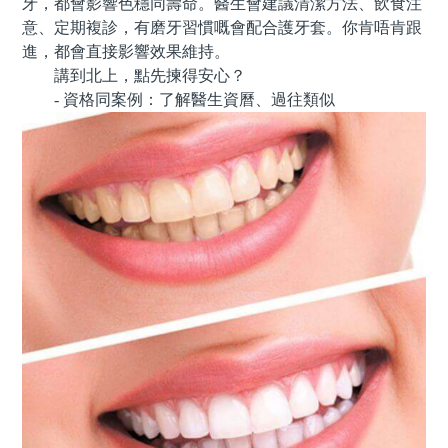
牙，都會影響色穩同壽命。醫生會建議清潔方法、飲食注
意、定期複診，有磨牙習慣嘅會配合護牙套。你肯唔肯跟
進，都會直接影響效果維持。
講到北上，點先揀得安心？
- 資格同案例：了解醫生資曆、過往類似