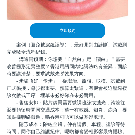
立即預約
案例（避免被濾鏡誤導），最好見到由診斷、試戴到
完成嘅全流程紀錄。
- 溝通同預期：你想要「自然白」定「顯白」？需要
改善齒形定齊整度？香港用語同內地講法略有差異，面診
時要講清楚，要求試戴先睇效果方向。
- 步驟唔好「偷步」：從潔治、照相、取模、試戴到
正式黏接，每步都重要。預算太緊逼，有機會被迫壓縮複
診次數或工序，埋單未必好睇亦未必耐用。
- 售後安排：貼片偶爾需要微調邊緣或抛光，跨境往
返要預留時間同交通成本；萬一有敏感、龈炎、崩角，要
知點樣聯絡跟進，喺香港可唔可以做基礎處理。
- 隱形成本：除咗金錢，仲有請假、車程、複診等待
時間，同你自己維護紀律。呢啲都會變相影響最終體驗。