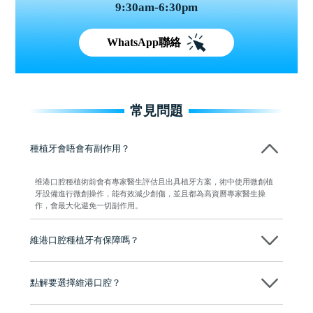
9:30am-6:30pm
WhatsApp聯絡
常見問題
種植牙會唔會有副作用？
维港口腔種植術前會有專家醫生評估且出具植牙方案，術中使用微創植
牙設備進行微創操作，能有效減少創傷，並且都為高資曆專家醫生操
作，會最大化避免一切副作用。
維港口腔種植牙有保障嗎？
維港口腔全程選用如Nobel、Osstem等國際知名大品牌植體，物料均可溯
源，種植牙手術均由多年經驗嘅高資曆牙醫團隊負責，並提供術後多年
點解要選擇維港口腔？
保養指導同維護服務，確保種完之後穩定、耐用又安心。
維港口腔踐行「醫道濟世」的大學校訓，各分院匯聚來自香港、內地的