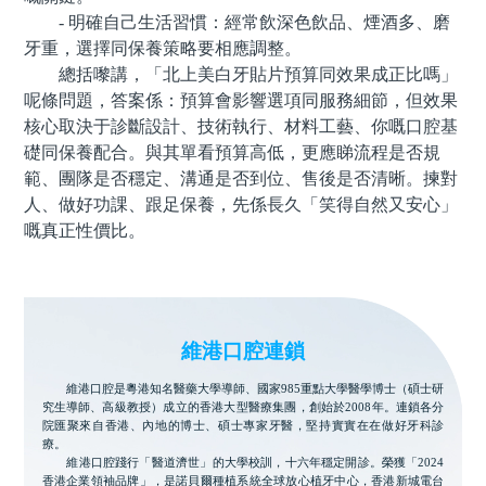
- 明確自己生活習慣：經常飲深色飲品、煙酒多、磨
牙重，選擇同保養策略要相應調整。
總括嚟講，「北上美白牙貼片預算同效果成正比嗎」
呢條問題，答案係：預算會影響選項同服務細節，但效果
核心取決于診斷設計、技術執行、材料工藝、你嘅口腔基
礎同保養配合。與其單看預算高低，更應睇流程是否規
範、團隊是否穩定、溝通是否到位、售後是否清晰。揀對
人、做好功課、跟足保養，先係長久「笑得自然又安心」
嘅真正性價比。
維港口腔連鎖
維港口腔是粵港知名醫藥大學導師、國家985重點大學醫學博士（碩士研
究生導師、高級教授）成立的香港大型醫療集團，創始於2008年。連鎖各分
院匯聚來自香港、內地的博士、碩士專家牙醫，堅持實實在在做好牙科診
療。
維港口腔踐行「醫道濟世」的大學校訓，十六年穩定開診。榮獲「2024
香港企業領袖品牌」，是諾貝爾種植系統全球放心植牙中心，香港新城電台