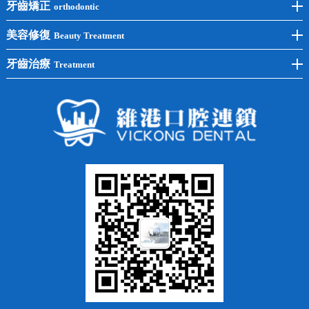
後牙種植
冷光美白
牙齒矯正
orthodontic
單顆種植
洗牙
牙齒矯正
美容修復
Beauty Treatment
半口種植
黃黑牙
兒童矯正
全瓷牙
牙齒治療
Treatment
全口種植
四環素牙
隱形矯正
牙缺失
蛀牙補牙
常見問題
齙牙
鑲牙
智齒
牙貼面
牙列不齊
烤瓷牙
牙齦出血
地包天
義齒
拔牙
牙周炎
根管治療