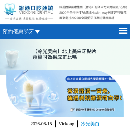
預約優惠睇牙
首頁 home page
澳門電話預約
【
冷光美白
】北上美白牙貼片
預算同效果成正比嗎
醫院簡介 hospital introduction
微信預約
醫生介紹 doctor introduction
WhatsApp預約
醫療新聞 medical news
種植牙 dental implant
箍牙 orthodontics
收費標準 change standard
2026-06-15
Vickong
冷光美白