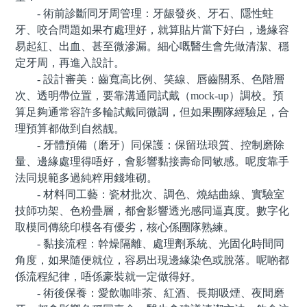
- 術前診斷同牙周管理：牙龈發炎、牙石、隱性蛀
牙、咬合問題如果冇處理好，就算貼片當下好白，邊緣容
易起紅、出血、甚至微滲漏。細心嘅醫生會先做清潔、穩
定牙周，再進入設計。
- 設計審美：齒寬高比例、笑線、唇齒關系、色階層
次、透明帶位置，要靠溝通同試戴（mock-up）調校。預
算足夠通常容許多輪試戴同微調，但如果團隊經驗足，合
理預算都做到自然靓。
- 牙體預備（磨牙）同保護：保留琺琅質、控制磨除
量、邊緣處理得唔好，會影響黏接壽命同敏感。呢度靠手
法同規範多過純粹用錢堆砌。
- 材料同工藝：瓷材批次、調色、燒結曲線、實驗室
技師功架、色粉疊層，都會影響透光感同逼真度。數字化
取模同傳統印模各有優劣，核心係團隊熟練。
- 黏接流程：幹燥隔離、處理劑系統、光固化時間同
角度，如果隨便就位，容易出現邊緣染色或脫落。呢啲都
係流程紀律，唔係豪裝就一定做得好。
- 術後保養：愛飲咖啡茶、紅酒、長期吸煙、夜間磨