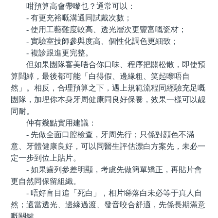
咁預算高會帶嚟乜？通常可以：
- 有更充裕嘅溝通同試戴次數；
- 使用工藝難度較高、透光層次更豐富嘅瓷材；
- 實驗室技師參與度高、個性化調色更細致；
- 複診跟進更完整。
但如果團隊審美唔合你口味、程序把關松散，即使預
算闊綽，最後都可能「白得假、邊緣粗、笑起嚟唔自
然」。相反，合理預算之下，遇上規範流程同經驗充足嘅
團隊，加埋你本身牙周健康同良好保養，效果一樣可以靓
同耐。
仲有幾點實用建議：
- 先做全面口腔檢查，牙周先行；只係對顔色不滿
意、牙體健康良好，可以同醫生評估漂白方案先，未必一
定一步到位上貼片。
- 如果齒列參差明顯，考慮先做簡單矯正，再貼片會
更自然同保留組織。
- 唔好盲目追「死白」，相片睇落白未必等于真人自
然；適當透光、邊緣過渡、發音咬合舒適，先係長期滿意
嘅關鍵。