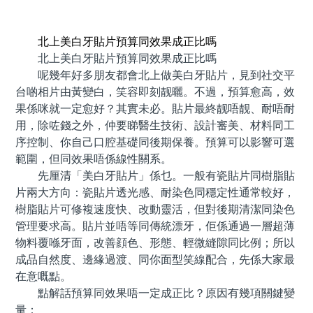
預約牙醫 contact us
北上美白牙貼片預算同效果成正比嗎
北上美白牙貼片預算同效果成正比嗎
呢幾年好多朋友都會北上做美白牙貼片，見到社交平
台啲相片由黃變白，笑容即刻靓曬。不過，預算愈高，效
果係咪就一定愈好？其實未必。貼片最終靓唔靓、耐唔耐
用，除咗錢之外，仲要睇醫生技術、設計審美、材料同工
序控制、你自己口腔基礎同後期保養。預算可以影響可選
範圍，但同效果唔係線性關系。
先厘清「美白牙貼片」係乜。一般有瓷貼片同樹脂貼
片兩大方向：瓷貼片透光感、耐染色同穩定性通常較好，
樹脂貼片可修複速度快、改動靈活，但對後期清潔同染色
管理要求高。貼片並唔等同傳統漂牙，佢係通過一層超薄
物料覆喺牙面，改善顔色、形態、輕微縫隙同比例；所以
成品自然度、邊緣過渡、同你面型笑線配合，先係大家最
在意嘅點。
點解話預算同效果唔一定成正比？原因有幾項關鍵變
量：