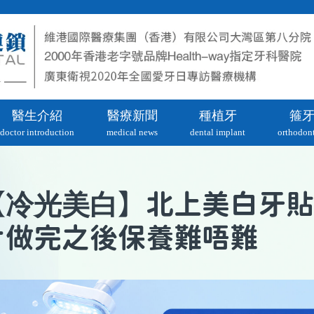
醫生介紹
醫療新聞
種植牙
箍
doctor introduction
medical news
dental implant
orthodont
冷光美白
【
】北上美白牙貼
片做完之後保養難唔難