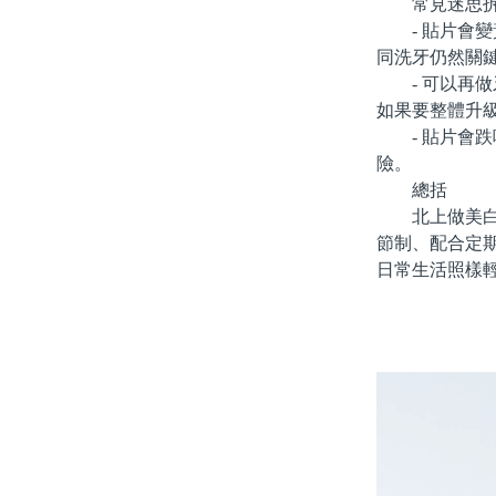
常見迷思拆
- 貼片會變
同洗牙仍然關
- 可以再做
如果要整體升
- 貼片會跌
險。
總括
北上做美白牙
節制、配合定
日常生活照樣