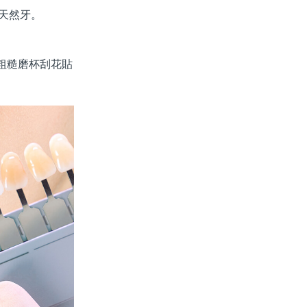
天然牙。
粗糙磨杯刮花貼