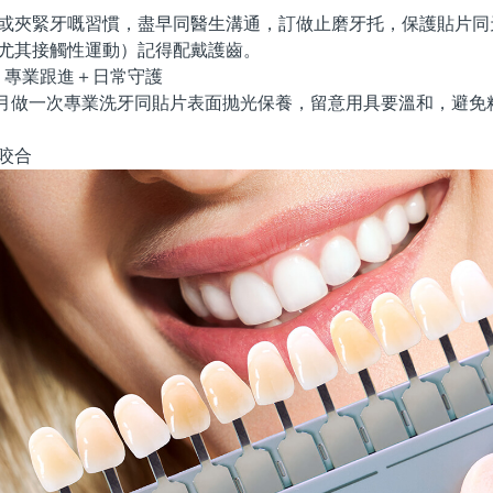
或夾緊牙嘅習慣，盡早同醫生溝通，訂做止磨牙托，保護貼片同
尤其接觸性運動）記得配戴護齒。
專業跟進＋日常守護
個月做一次專業洗牙同貼片表面抛光保養，留意用具要溫和，避免
咬合