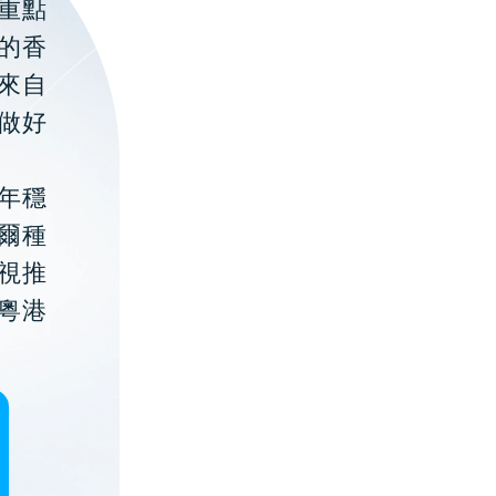
重點
的香
聚來自
做好
年穩
貝爾種
視推
粵港