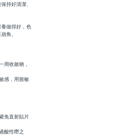
後保持好清潔、
養做得好，色
至崩角。
一周收斂啲，
敏感，用脫敏
避免直射貼片
過酸性嘢之