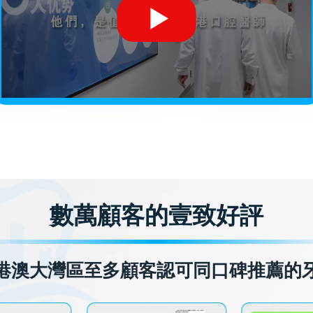
數萬顧客的壹致好評
港澳大灣區至多顧客認可同口碑推薦的