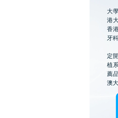
大
港大
香
牙
定開
植
薦
澳