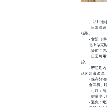
、貼片邊緣、
- 日常繼續
攝取。
- 食酸（檸
北上做完點
- 提前同內
- 日常可用
診。
- 若短期內
診所建議跟進
- 保存好治
食咩得、唔
- 可以：清
- 盡量少：
- 避免：咬