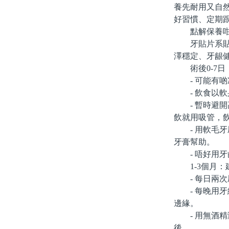
養先耐用又自
好習慣、定期
點解保養咁
牙貼片系貼喺
澤穩定、牙龈
術後0-7日
- 可能有啲
- 飲食以軟
- 暫時避開
飲就用吸管，
- 用軟毛牙
牙膏幫助。
- 唔好用牙
1-3個月：
- 每日兩次
- 每晚用牙
邊緣。
- 用無酒精
後。