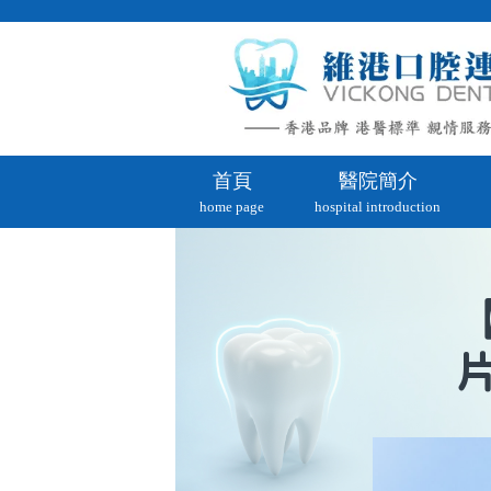
首頁
醫院簡介
home page
hospital introduction