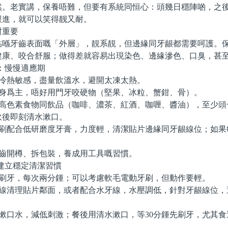
然。老實講，保養唔難，但要有系統同恒心：頭幾日穩陣啲，之
跟進，就可以笑得靓又耐。
重要
牙齒表面嘅「外層」，靚系靚，但邊緣同牙龈都需要呵護。保
健康、咬合舒服；做得差就容易出現染色、邊緣滲色、口臭，甚
：慢慢適應期
冷熱敏感，盡量飲溫水，避開太凍太熱。
身爲主，唔好用門牙咬硬物（堅果、冰粒、蟹鉗、骨）。
高色素食物同飲品（咖啡、濃茶、紅酒、咖喱、醬油），至少頭
飲後即刻清水漱口。
刷配合低研磨度牙膏，力度輕，清潔貼片邊緣同牙龈線位；如果
齒開樽、拆包裝，養成用工具嘅習慣。
建立穩定清潔習慣
刷牙，每次兩分鍾；可以考慮軟毛電動牙刷，但動作要輕。
線清理貼片鄰面，或者配合水牙線，水壓調低，針對牙龈線位，
漱口水，減低刺激；餐後用清水漱口，等30分鍾先刷牙，尤其食