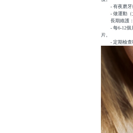
- 有夜磨牙
- 做運動（
長期維護：
- 每6-12
片。
- 定期檢查