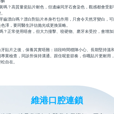
解
黃嗎？高質量瓷貼片耐色，但邊緣同牙石會染色，觀感都會受影
鍵。
牙齒漂白嗎？漂白對貼片本身冇乜作用，只會令天然牙變白，可
級色澤，要同醫生評估抛光或更換策略。
嗎？正常使用唔會，但大力撞擊、咬硬物、磨牙未受控，會增加
貼片之後，保養其實唔難：頭段時間穩陣小心、長期堅持溫和
期專業檢查，同診所保持溝通。跟住呢套節奏，你嘅貼片更耐用
輕松自在。
維港口腔連鎖