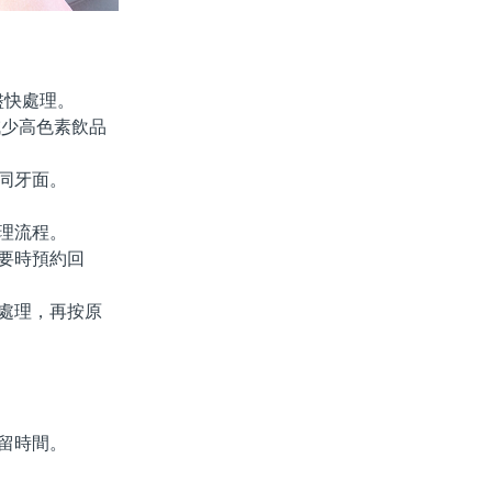
盡快處理。
減少高色素飲品
同牙面。
理流程。
要時預約回
處理，再按原
留時間。