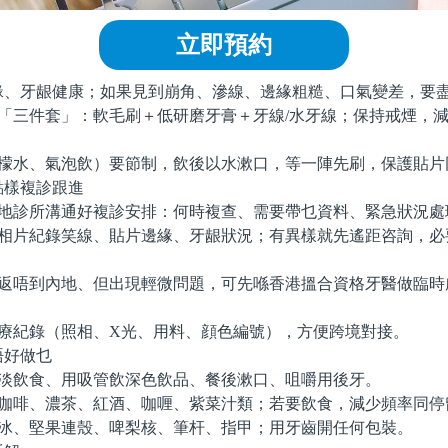
立即預約
牙龈健康；如果見到崩角、滲線、邊緣粗糙、口氣變差，要
「三件套」：軟毛刷＋低研磨牙膏＋牙線/水牙線；保持戒煙，
檬水、氣泡飲）要節制，飲後以水漱口，等一陣先刷，保護貼片
樣複診跟進
地診所溝通好複診安排：何時複查、需要帶乜資料、緊急狀況處
相片紀錄笑線、貼片邊緣、牙龈狀況；有異樣就先遙距咨詢，必
返唔到內地、但出現輕微問題，可先喺香港搵合資格牙醫做臨時
。
療紀錄（照相、X光、用料、顔色編號），方便跨境對接。
好做乜
淡飲食、用吸管飲深色飲品、餐後漱口、咀嚼用後牙。
咖啡、濃茶、紅酒、咖喱、紫菜汁類；若要飲食，減少頻率同停
冰、堅果連殼、啤梨核、筆杆、指甲；用牙齒開任何包裝。