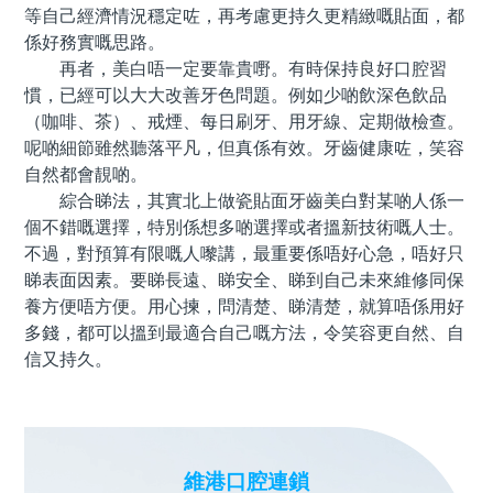
等自己經濟情況穩定咗，再考慮更持久更精緻嘅貼面，都
係好務實嘅思路。
再者，美白唔一定要靠貴嘢。有時保持良好口腔習
慣，已經可以大大改善牙色問題。例如少啲飲深色飲品
（咖啡、茶）、戒煙、每日刷牙、用牙線、定期做檢查。
呢啲細節雖然聽落平凡，但真係有效。牙齒健康咗，笑容
自然都會靚啲。
綜合睇法，其實北上做瓷貼面牙齒美白對某啲人係一
個不錯嘅選擇，特別係想多啲選擇或者搵新技術嘅人士。
不過，對預算有限嘅人嚟講，最重要係唔好心急，唔好只
睇表面因素。要睇長遠、睇安全、睇到自己未來維修同保
養方便唔方便。用心揀，問清楚、睇清楚，就算唔係用好
多錢，都可以搵到最適合自己嘅方法，令笑容更自然、自
信又持久。
維港口腔連鎖