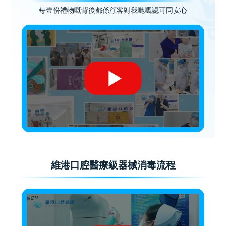
每壹份禮物嘅背後都係顧客對我哋嘅認可同安心
維港口腔醫療級器械消毒流程