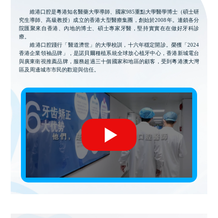
維港口腔是粵港知名醫藥大學導師、國家985重點大學醫學博士（碩士研
究生導師、高級教授）成立的香港大型醫療集團，創始於2008年。連鎖各分
院匯聚來自香港、內地的博士、碩士專家牙醫，堅持實實在在做好牙科診
療。
維港口腔踐行「醫道濟世」的大學校訓，十六年穩定開診。榮獲「2024
香港企業領袖品牌」，是諾貝爾種植系統全球放心植牙中心，香港新城電台
與廣東衛視推薦品牌，服務超過三十個國家和地區的顧客，受到粵港澳大灣
區及周邊城市市民的歡迎與信任。