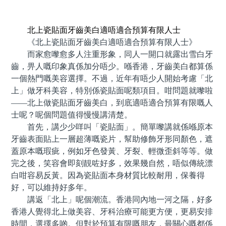
預約牙醫 contact us
北上瓷貼面牙齒美白適唔適合預算有限人士
《北上瓷貼面牙齒美白適唔適合預算有限人士》
而家愈嚟愈多人注重形象，同人一開口就露出雪白牙
齒，畀人嘅印象真係加分唔少。喺香港，牙齒美白都算係
一個熱門嘅美容選擇。不過，近年有唔少人開始考慮「北
上」做牙科美容，特別係瓷貼面呢類項目。咁問題就嚟啦
——北上做瓷貼面牙齒美白，到底適唔適合預算有限嘅人
士呢？呢個問題值得慢慢講清楚。
首先，講少少咩叫「瓷貼面」。簡單嚟講就係喺原本
牙齒表面貼上一層超薄嘅瓷片，幫助修飾牙形同顏色，遮
蓋原本嘅瑕疵，例如牙色發黃、牙裂、輕微歪斜等等。做
完之後，笑容會即刻靚咗好多，效果幾自然，唔似傳統漂
白咁容易反黃。因為瓷貼面本身材質比較耐用，保養得
好，可以維持好多年。
講返「北上」呢個潮流。香港同內地一河之隔，好多
香港人覺得北上做美容、牙科治療可能更方便，更易安排
時間，選擇多啲。但對於預算有限嘅朋友，最關心嘅都係