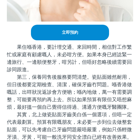
立即預約
果住喺香港，要計埋交通、來回時間，相信對工作繁
忙或家庭有顧慮嘅人，未必咁方便。如果本身已經諗緊一
邊旅行、一邊順便整牙，咁另計，但唔好忽略後續需要回
診同跟進。
第三，保養同售後服務要問清楚。瓷貼面雖然耐用，
但日後都要定期檢查、清潔，確保牙齒冇問題。喺香港做
嘅話，出咩狀況返診會方便啲；喺內地做，萬一有需要調
整，可能要再預約再上去。所以如果預算有限但又唔想麻
煩，最好搵一個自己覺得信得過、溝通方便嘅牙醫團隊。
其實，北上做瓷貼面牙齒美白係一個選項，但唔一定
代表最劃算。預算有限嘅朋友，未必要一步到位去做整套
貼面，可以先考慮自己牙齒問題嚴唔嚴重，例如只係輕微
牙漬、牙黃，可能一般洗牙同安全漂白已經有改善效果。