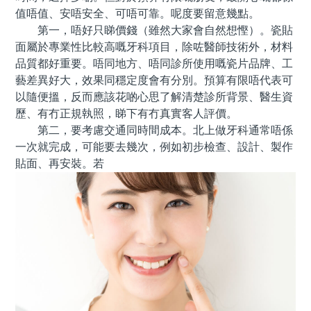
值唔值、安唔安全、可唔可靠。呢度要留意幾點。
第一，唔好只睇價錢（雖然大家會自然想慳）。瓷貼
面屬於專業性比較高嘅牙科項目，除咗醫師技術外，材料
品質都好重要。唔同地方、唔同診所使用嘅瓷片品牌、工
藝差異好大，效果同穩定度會有分別。預算有限唔代表可
以隨便搵，反而應該花啲心思了解清楚診所背景、醫生資
歷、有冇正規執照，睇下有冇真實客人評價。
第二，要考慮交通同時間成本。北上做牙科通常唔係
一次就完成，可能要去幾次，例如初步檢查、設計、製作
貼面、再安裝。若