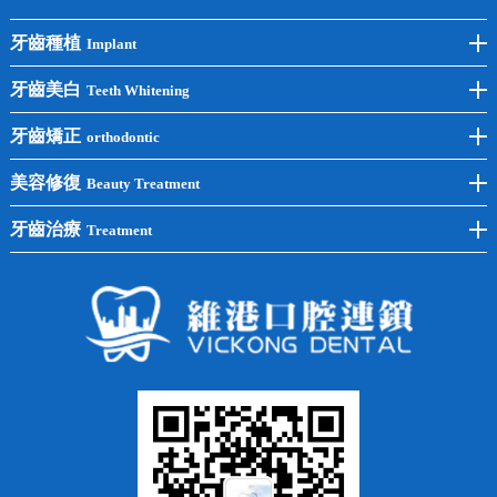
牙齒種植
Implant
前牙種植
牙齒美白
Teeth Whitening
後牙種植
冷光美白
牙齒矯正
orthodontic
單顆種植
洗牙
牙齒矯正
美容修復
Beauty Treatment
半口種植
黃黑牙
兒童矯正
全瓷牙
牙齒治療
Treatment
全口種植
四環素牙
隱形矯正
牙缺失
蛀牙補牙
常見問題
齙牙
鑲牙
智齒
牙貼面
牙列不齊
烤瓷牙
牙齦出血
地包天
義齒
拔牙
牙周炎
根管治療