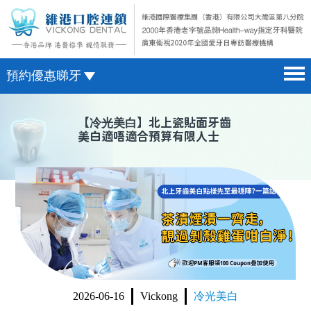
預約優惠睇牙
首頁 home page
澳門電話預約
【
冷光美白
】北上瓷貼面牙齒
美白適唔適合預算有限人士
醫院簡介 hospital introduction
微信預約
醫生介紹 doctor introduction
WhatsApp預約
醫療新聞 medical news
種植牙 dental implant
箍牙 orthodontics
收費標準 change standard
2026-06-16
Vickong
冷光美白