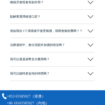
種植牙會唔會有副作用？
维港口腔種植術前會有專家醫生評估且出具植牙方案，術中使用微創植
牙設備進行微創操作，能有效減少創傷，並且都為高資曆專家醫生操
點解要選擇維港口腔？
作，會最大化避免一切副作用。
維港口腔踐行「醫道濟世」的大學校訓，各分院匯聚來自香港、內地的
博士碩士高資歷牙醫，十七年穩定開診。榮獲「2024香港企業領袖品
假如我在 CT 掃描後不接受報價，我將會被收費嗎？？
牌」、「2025香港企業領袖品牌」，是諾貝爾種植系統全球放心植牙中
心，香港新城電台與廣東衛視推薦品牌
不會！只要未開始實際服務之前，你不會被收取任何費用。
至今已服務超過三十個國家和地區的顧客，受到粵港澳大灣區及周邊城
市市民極高的口碑評價及信任推薦 珠海、深圳設有八大分院，香港亦設
治療過程中，會出現額外加價的情況嗎？
有咨詢及服務保障中心，有任何問題都可以隨時預約免費咨詢，讓人十
分放心
不會，治療前我們會詳細說明治療方案及對應的價錢，顧客同意並簽字
後，我們才會正式進行診療服務
我可以透過港幣支付費用嗎？
可以。維港口腔會按照當日匯率轉算收取費用，而匯率會及時告知客人
我可以隨時更改預約時間嗎？
可以，請盡早通過wechat或whatsapp聯絡我們，告知我們你原本預約的
時間及資料，並且重新預約的日期及時段
+853 65585927（港澳）
+86 18165585927（內地）