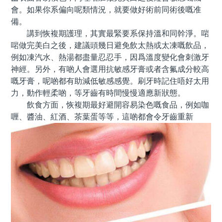
會。如果你系偏向呢類情況，就要做好術前同術後嘅准
備。
講到恢複期護理，其實最緊要系保持溫和同幹淨。啱
啱做完美白之後，建議頭幾日避免飲太熱或太凍嘅飲品，
例如凍汽水、熱湯都盡量忍忍手，因爲溫度變化會刺激牙
神經。另外，有啲人會選用抗敏感牙膏或者含氟成分較高
嘅牙膏，呢啲都有助減低敏感感覺。刷牙時記住唔好太用
力，動作輕柔啲，等牙齒有時間慢慢適應新狀態。
飲食方面，恢複期最好避開容易染色嘅食品，例如咖
喱、醬油、紅酒、茶葉蛋等等，這啲都會令牙齒重新