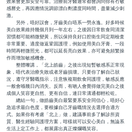
效果會更加安全可靠。治療前牙醫通常都會詢問你有冇敏
感曆史，再因應情況調節漂白劑濃度同時間，盡量減少刺
激。
另外，唔好誤會，牙齒美白唔系一勞永逸。好多時候
美白效果維持幾個月到一年左右，之後因日常飲食同清潔
習慣都可能稍微變黃，所以保持良好口腔衛生同定期檢査
非常重要。適度做返鞏固護理，例如使用美白牙膏、一段
時間再輕微照光，都可以延長亮白效果，亦可避免頻繁操
作而增加敏感機會。
整體嚟講，「北上皓齒」之後出現短暫敏感系正常現
象，唔代表治療失敗或者牙齒損壞。只要你了解自己狀
況，遵守牙醫嘅指示，注意恢複期飲食同護理，敏感反應
一般會喺幾日內消失。反而，有啲人會覺得做完美白之後
成個人笑容更自然、更有自信，連日常溝通都輕松咗。
總結一句，做皓齒美白最緊要系安全同信心，唔好心
急追求最白色度，要根據自己牙齒嘅情況去選擇合適方
式。如果你有考慮「北上」做，建議事前多了解診所資
質、醫生經驗同護理方案，咁樣就可以安心美白，無論系
生活上定工作上，都展露出真正燦爛嘅笑容。