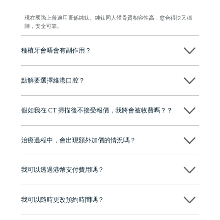
現在國際上普遍用嘅係純鈦。純鈦同人體骨質相容性高，愈合得快又穩
陣，安全可靠。
種植牙會唔會有副作用？
维港口腔種植術前會有專家醫生評估且出具植牙方案，術中使用微創植
牙設備進行微創操作，能有效減少創傷，並且都為高資曆專家醫生操
點解要選擇維港口腔？
作，會最大化避免一切副作用。
維港口腔踐行「醫道濟世」的大學校訓，各分院匯聚來自香港、內地的
博士碩士高資歷牙醫，十七年穩定開診。榮獲「2024香港企業領袖品
假如我在 CT 掃描後不接受報價，我將會被收費嗎？？
牌」、「2025香港企業領袖品牌」，是諾貝爾種植系統全球放心植牙中
心，香港新城電台與廣東衛視推薦品牌
不會！只要未開始實際服務之前，你不會被收取任何費用。
至今已服務超過三十個國家和地區的顧客，受到粵港澳大灣區及周邊城
市市民極高的口碑評價及信任推薦 珠海、深圳設有八大分院，香港亦設
治療過程中，會出現額外加價的情況嗎？
有咨詢及服務保障中心，有任何問題都可以隨時預約免費咨詢，讓人十
分放心
不會，治療前我們會詳細說明治療方案及對應的價錢，顧客同意並簽字
後，我們才會正式進行診療服務
我可以透過港幣支付費用嗎？
可以。維港口腔會按照當日匯率轉算收取費用，而匯率會及時告知客人
我可以隨時更改預約時間嗎？
可以，請盡早通過wechat或whatsapp聯絡我們，告知我們你原本預約的