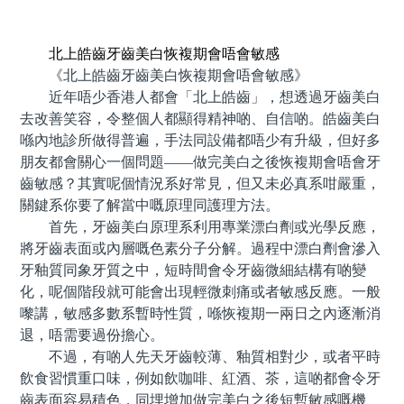
預約牙醫 contact us
北上皓齒牙齒美白恢複期會唔會敏感
《北上皓齒牙齒美白恢複期會唔會敏感》
近年唔少香港人都會「北上皓齒」，想透過牙齒美白
去改善笑容，令整個人都顯得精神啲、自信啲。皓齒美白
喺內地診所做得普遍，手法同設備都唔少有升級，但好多
朋友都會關心一個問題——做完美白之後恢複期會唔會牙
齒敏感？其實呢個情況系好常見，但又未必真系咁嚴重，
關鍵系你要了解當中嘅原理同護理方法。
首先，牙齒美白原理系利用專業漂白劑或光學反應，
將牙齒表面或內層嘅色素分子分解。過程中漂白劑會滲入
牙釉質同象牙質之中，短時間會令牙齒微細結構有啲變
化，呢個階段就可能會出現輕微刺痛或者敏感反應。一般
嚟講，敏感多數系暫時性質，喺恢複期一兩日之內逐漸消
退，唔需要過份擔心。
不過，有啲人先天牙齒較薄、釉質相對少，或者平時
飲食習慣重口味，例如飲咖啡、紅酒、茶，這啲都會令牙
齒表面容易積色，同埋增加做完美白之後短暫敏感嘅機