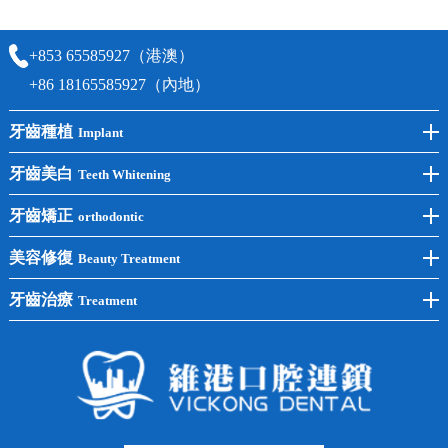
時間及資料，並且重新預約的日期及時段
+853 65585927（港澳）
+86 18165585927（內地）
牙齒種植
Implant
前牙種植
牙齒美白
Teeth Whitening
後牙種植
冷光美白
牙齒矯正
orthodontic
單顆種植
洗牙
牙齒矯正
美容修復
Beauty Treatment
半口種植
黃黑牙
兒童矯正
全瓷牙
牙齒治療
Treatment
全口種植
四環素牙
隱形矯正
牙缺失
蛀牙補牙
常見問題
齙牙
鑲牙
智齒
牙貼面
牙列不齊
烤瓷牙
牙齦出血
地包天
義齒