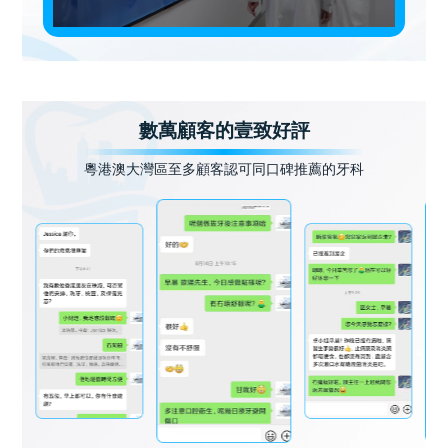
數萬顧客的壹致好評
粵港澳大灣區至多顧客認可同口碑推薦的牙科