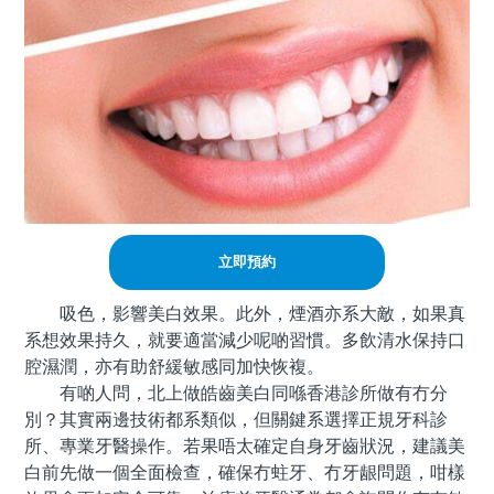
立即預約
吸色，影響美白效果。此外，煙酒亦系大敵，如果真
系想效果持久，就要適當減少呢啲習慣。多飲清水保持口
腔濕潤，亦有助舒緩敏感同加快恢複。
有啲人問，北上做皓齒美白同喺香港診所做有冇分
別？其實兩邊技術都系類似，但關鍵系選擇正規牙科診
所、專業牙醫操作。若果唔太確定自身牙齒狀況，建議美
白前先做一個全面檢查，確保冇蛀牙、冇牙龈問題，咁樣