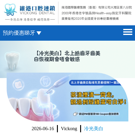
預約優惠睇牙
首頁 home page
澳門電話預約
【
冷光美白
】北上皓齒牙齒美
白恢複期會唔會敏感
醫院簡介 hospital introduction
微信預約
醫生介紹 doctor introduction
WhatsApp預約
醫療新聞 medical news
種植牙 dental implant
箍牙 orthodontics
收費標準 change standard
2026-06-16
Vickong
冷光美白