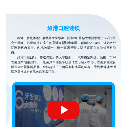
維港口腔連鎖
維港口腔是粵港知名醫藥大學導師、國家985重點大學醫學博士（碩士研
究生導師、高級教授）成立的香港大型醫療集團，創始於2008年。連鎖各分
院匯聚來自香港、內地的博士、碩士專家牙醫，堅持實實在在做好牙科診
療。
維港口腔踐行「醫道濟世」的大學校訓，十六年穩定開診。榮獲「2024
香港企業領袖品牌」，是諾貝爾種植系統全球放心植牙中心，香港新城電台
與廣東衛視推薦品牌，服務超過三十個國家和地區的顧客，受到粵港澳大灣
區及周邊城市市民的歡迎與信任。