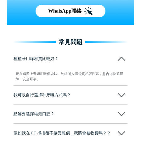
WhatsApp聯絡
常見問題
種植牙用咩材質比較好？
現在國際上普遍用嘅係純鈦。純鈦同人體骨質相容性高，愈合得快又穩
陣，安全可靠。
我可以自行選擇种牙嘅方式嗎？
可以～醫生會先幫你進行CT SCAN檢查、評估骨量，再根據你嘅口腔情
況、預算、期望，提供多種種植方案比你參考及選擇，並告知詳細的流
點解要選擇維港口腔？
程及費用，未開始實際治療服務前，不會收取任何費用
維港口腔踐行「醫道濟世」的大學校訓，各分院匯聚來自香港、內地的
博士碩士高資歷牙醫，十七年穩定開診。榮獲「2024香港企業領袖品
假如我在 CT 掃描後不接受報價，我將會被收費嗎？？
牌」、「2025香港企業領袖品牌」，是諾貝爾種植系統全球放心植牙中
心，香港新城電台與廣東衛視推薦品牌