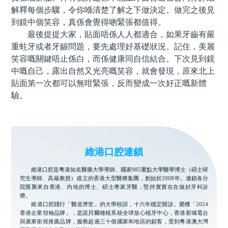
解釋每個步驟，令你喺清楚了解之下做決定。做完之後見
到鏡中個笑容，真係會覺得啲緊張都值得。
最後提提大家，貼面唔係人人都適合，如果牙齒有嚴
重蛀牙或者牙龈問題，要先處理好基礎狀況。記住，美麗
笑容嘅關鍵唔止係白，而係健康同自信結合。下次見到鏡
中嘅自己，露出自然又光亮嘅笑容，就會發現，原來北上
貼面第一次都可以無咁緊張，反而變成一次好正嘅新體
驗。
維港口腔連鎖
維港口腔是粵港知名醫藥大學導師、國家985重點大學醫學博士（碩士研
究生導師、高級教授）成立的香港大型醫療集團，創始於2008年。連鎖各分
院匯聚來自香港、內地的博士、碩士專家牙醫，堅持實實在在做好牙科診
療。
維港口腔踐行「醫道濟世」的大學校訓，十六年穩定開診。榮獲「2024
香港企業領袖品牌」，是諾貝爾種植系統全球放心植牙中心，香港新城電台
與廣東衛視推薦品牌，服務超過三十個國家和地區的顧客，受到粵港澳大灣