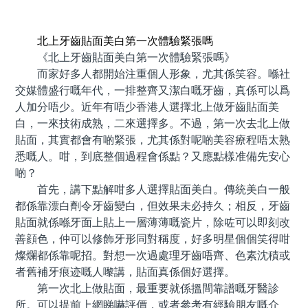
預約牙醫 contact us
北上牙齒貼面美白第一次體驗緊張嗎
《北上牙齒貼面美白第一次體驗緊張嗎》
而家好多人都開始注重個人形象，尤其係笑容。喺社
交媒體盛行嘅年代，一排整齊又潔白嘅牙齒，真係可以爲
人加分唔少。近年有唔少香港人選擇北上做牙齒貼面美
白，一來技術成熟，二來選擇多。不過，第一次去北上做
貼面，其實都會有啲緊張，尤其係對呢啲美容療程唔太熟
悉嘅人。咁，到底整個過程會係點？又應點樣准備先安心
啲？
首先，講下點解咁多人選擇貼面美白。傳統美白一般
都係靠漂白劑令牙齒變白，但效果未必持久；相反，牙齒
貼面就係喺牙面上貼上一層薄薄嘅瓷片，除咗可以即刻改
善顔色，仲可以修飾牙形同對稱度，好多明星個個笑得咁
燦爛都係靠呢招。對想一次過處理牙齒唔齊、色素沈積或
者舊補牙痕迹嘅人嚟講，貼面真係個好選擇。
第一次北上做貼面，最重要就係搵間靠譜嘅牙醫診
所。可以提前上網睇嚇評價，或者參考有經驗朋友嘅介