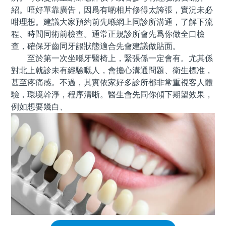
紹。唔好單靠廣告，因爲有啲相片修得太誇張，實況未必
咁理想。建議大家預約前先喺網上同診所溝通，了解下流
程、時間同術前檢查。通常正規診所會先爲你做全口檢
查，確保牙齒同牙龈狀態適合先會建議做貼面。
至於第一次坐喺牙醫椅上，緊張係一定會有。尤其係
對北上就診未有經驗嘅人，會擔心溝通問題、衛生標准，
甚至疼痛感。不過，其實依家好多診所都非常重視客人體
驗，環境幹淨，程序清晰。醫生會先同你傾下期望效果，
例如想要幾白、