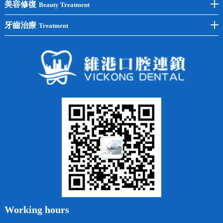
洗牙
牙齒矯正
美容修復
Beauty Treatment
半口種植
黃黑牙
兒童矯正
全瓷牙
牙齒治療
Treatment
全口種植
四環素牙
隱形矯正
牙缺失
蛀牙補牙
常見問題
齙牙
鑲牙
智齒
牙貼面
牙列不齊
烤瓷牙
牙齦出血
地包天
義齒
拔牙
牙周炎
根管治療
Working hours