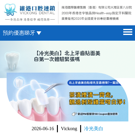
預約優惠睇牙
首頁 home page
澳門電話預約
【
冷光美白
】北上牙齒貼面美
白第一次體驗緊張嗎
醫院簡介 hospital introduction
微信預約
醫生介紹 doctor introduction
WhatsApp預約
醫療新聞 medical news
種植牙 dental implant
箍牙 orthodontics
收費標準 change standard
2026-06-16
Vickong
冷光美白