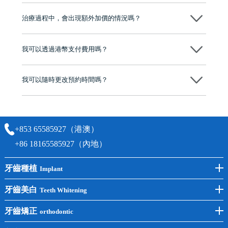
不會！只要未開始實際服務之前，你不會被收取任何費用。
至今已服務超過三十個國家和地區的顧客，受到粵港澳大灣區及周邊城
市市民極高的口碑評價及信任推薦 珠海、深圳設有八大分院，香港亦設
治療過程中，會出現額外加價的情況嗎？
有咨詢及服務保障中心，有任何問題都可以隨時預約免費咨詢，讓人十
分放心
不會，治療前我們會詳細說明治療方案及對應的價錢，顧客同意並簽字
後，我們才會正式進行診療服務
我可以透過港幣支付費用嗎？
可以。維港口腔會按照當日匯率轉算收取費用，而匯率會及時告知客人
我可以隨時更改預約時間嗎？
可以，請盡早通過wechat或whatsapp聯絡我們，告知我們你原本預約的
時間及資料，並且重新預約的日期及時段
+853 65585927（港澳）
+86 18165585927（內地）
牙齒種植
Implant
前牙種植
牙齒美白
Teeth Whitening
後牙種植
冷光美白
牙齒矯正
orthodontic
單顆種植