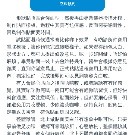
立即預約
形狀貼唔貼合你面型，然後再由專業儀器掃描牙模，
制作貼面樣板。過程中其實冇乜痛感，反而需要啲耐性，
因爲制作貼面要時間。
試貼面嘅時候通常會比你睇下效果，有啲診所仲會用
電腦模擬，讓你預覽完成後嘅樣子。如果覺得顔色太白、
形狀太方，都可以提出修改意見。呢一步好關鍵，唔好怕
麻煩，畢竟貼面一裝上去會維持幾年。醫生會根據你意見
微調，直到你滿意爲止。正式粘貼過程會用上專用粘合
劑，穩定性好，完成後即刻可以見到笑容亮白咗。
有人會擔心貼面之後啱唔啱咬，或者講話有冇怪感
覺。其實啱啱做完嘅一兩日可能會有輕微唔習慣，但好快
就會適應。要注意嘅係，貼面雖好，但都要細心保養，例
如避免用力咬硬物、少飲濃茶咖啡、保持良好口腔衛生。
定期返去複查，確保貼面穩固又靓。
整體嚟講，北上做貼面美白並冇想象中咁可怕。只要
事前做足功課，選擇可靠嘅診所，心態放松，整個體驗其
實都幾舒服。仲有個好處係，北上牙醫普遍都會同你詳細