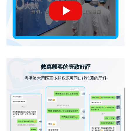
數萬顧客的壹致好評
粵港澳大灣區至多顧客認可同口碑推薦的牙科