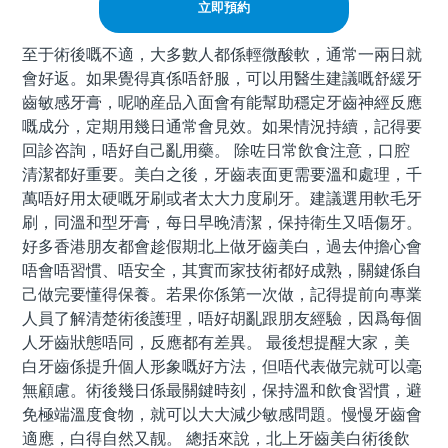
立即預約
至于術後嘅不適，大多數人都係輕微酸軟，通常一兩日就
會好返。如果覺得真係唔舒服，可以用醫生建議嘅舒緩牙
齒敏感牙膏，呢啲産品入面會有能幫助穩定牙齒神經反應
嘅成分，定期用幾日通常會見效。如果情況持續，記得要
回診咨詢，唔好自己亂用藥。 除咗日常飲食注意，口腔
清潔都好重要。美白之後，牙齒表面更需要溫和處理，千
萬唔好用太硬嘅牙刷或者太大力度刷牙。建議選用軟毛牙
刷，同溫和型牙膏，每日早晚清潔，保持衛生又唔傷牙。
好多香港朋友都會趁假期北上做牙齒美白，過去仲擔心會
唔會唔習慣、唔安全，其實而家技術都好成熟，關鍵係自
己做完要懂得保養。若果你係第一次做，記得提前向專業
人員了解清楚術後護理，唔好胡亂跟朋友經驗，因爲每個
人牙齒狀態唔同，反應都有差異。 最後想提醒大家，美
白牙齒係提升個人形象嘅好方法，但唔代表做完就可以毫
無顧慮。術後幾日係最關鍵時刻，保持溫和飲食習慣，避
免極端溫度食物，就可以大大減少敏感問題。慢慢牙齒會
適應，白得自然又靓。 總括來說，北上牙齒美白術後飲