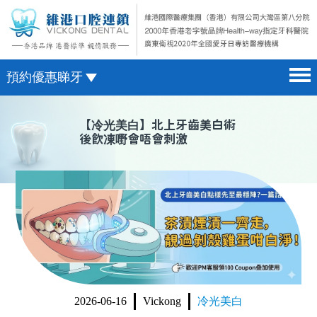
預約優惠睇牙
首頁 home page
澳門電話預約
【
冷光美白
】北上牙齒美白術
後飲凍嘢會唔會刺激
醫院簡介 hospital introduction
微信預約
醫生介紹 doctor introduction
WhatsApp預約
醫療新聞 medical news
種植牙 dental implant
箍牙 orthodontics
收費標準 change standard
2026-06-16
Vickong
冷光美白