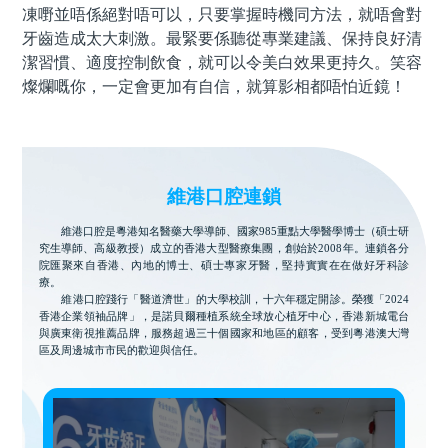
凍嘢並唔係絕對唔可以，只要掌握時機同方法，就唔會對
牙齒造成太大刺激。最緊要係聽從專業建議、保持良好清
潔習慣、適度控制飲食，就可以令美白效果更持久。笑容
燦爛嘅你，一定會更加有自信，就算影相都唔怕近鏡！
維港口腔連鎖
維港口腔是粵港知名醫藥大學導師、國家985重點大學醫學博士（碩士研
究生導師、高級教授）成立的香港大型醫療集團，創始於2008年。連鎖各分
院匯聚來自香港、內地的博士、碩士專家牙醫，堅持實實在在做好牙科診
療。
維港口腔踐行「醫道濟世」的大學校訓，十六年穩定開診。榮獲「2024
香港企業領袖品牌」，是諾貝爾種植系統全球放心植牙中心，香港新城電台
與廣東衛視推薦品牌，服務超過三十個國家和地區的顧客，受到粵港澳大灣
區及周邊城市市民的歡迎與信任。