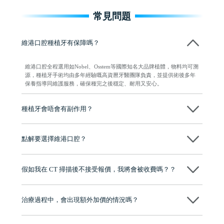
常見問題
維港口腔種植牙有保障嗎？
維港口腔全程選用如Nobel、Osstem等國際知名大品牌植體，物料均可溯
源，種植牙手術均由多年經驗嘅高資曆牙醫團隊負責，並提供術後多年
保養指導同維護服務，確保種完之後穩定、耐用又安心。
種植牙會唔會有副作用？
维港口腔種植術前會有專家醫生評估且出具植牙方案，術中使用微創植
牙設備進行微創操作，能有效減少創傷，並且都為高資曆專家醫生操
點解要選擇維港口腔？
作，會最大化避免一切副作用。
維港口腔踐行「醫道濟世」的大學校訓，各分院匯聚來自香港、內地的
博士碩士高資歷牙醫，十七年穩定開診。榮獲「2024香港企業領袖品
假如我在 CT 掃描後不接受報價，我將會被收費嗎？？
牌」、「2025香港企業領袖品牌」，是諾貝爾種植系統全球放心植牙中
心，香港新城電台與廣東衛視推薦品牌
不會！只要未開始實際服務之前，你不會被收取任何費用。
至今已服務超過三十個國家和地區的顧客，受到粵港澳大灣區及周邊城
市市民極高的口碑評價及信任推薦 珠海、深圳設有八大分院，香港亦設
治療過程中，會出現額外加價的情況嗎？
有咨詢及服務保障中心，有任何問題都可以隨時預約免費咨詢，讓人十
分放心
不會，治療前我們會詳細說明治療方案及對應的價錢，顧客同意並簽字
後，我們才會正式進行診療服務