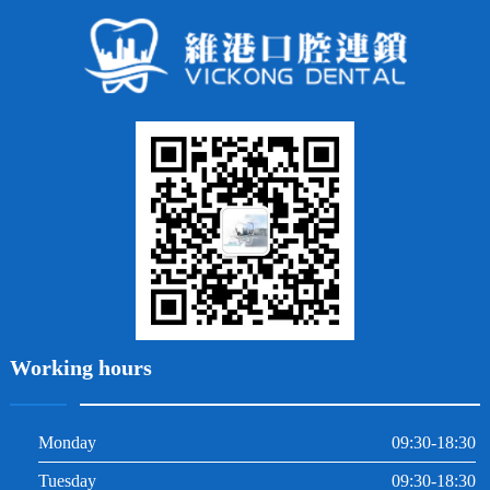
牙缺失
蛀牙補牙
常見問題
齙牙
鑲牙
智齒
牙貼面
牙列不齊
烤瓷牙
牙齦出血
地包天
義齒
拔牙
牙周炎
根管治療
Working hours
Monday
09:30-18:30
Tuesday
09:30-18:30