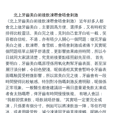
預約牙醫 contact us
北上牙齒美白術後飲凍嘢會唔會刺激
《北上牙齒美白術後飲凍嘢會唔會刺激》 近年好多人都
會北上做牙齒美白，主要因爲方便、選擇多，又有時程安
排得比較靈活。美白完之後，見到自己套牙白咗一截，笑
容都自信咗。不過，亦有唔少人關心一個問題：做完牙齒
美白之後，飲凍嘢、食雪糕，會唔會刺激或者痛？其實呢
個問題唔單止關乎舒適度，更影響效果維持時間，所以今
日就同大家講清楚，究竟術後要點樣照顧先至得。 首先
要明白，牙齒美白嘅原理係用氧化劑幫牙齒表面、甚至深
層汙漬分解，令顔色變淺。呢個過程其實會暫時令牙齒表
面嘅釉質受輕微影響，所以當美白完之後，牙齒會有一段
時間變得比較敏感。特別對冷熱嘅刺激反應明顯，呢個係
正常現象。一般醫生都會建議頭一兩日盡量避免飲太凍或
者食太熱嘅嘢，俾牙齒有時間慢慢恢複。 有啲人會話：
“我都習慣凍飲，唔飲就唔舒服。”其實唔一定要完全戒
凍，只係要有個分寸。例如可以將凍飲放一陣，等佢冇咁
冰，或者用吸管飲，減少凍液同牙齒直接接觸。呢啲小技