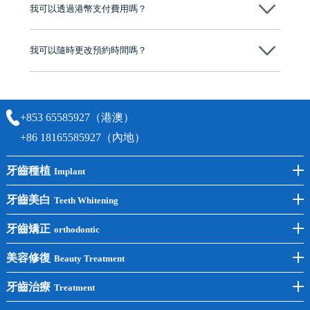
我可以透過港幣支付費用嗎？
可以。維港口腔會按照當日匯率轉算收取費用，而匯率會及時告知客人
我可以隨時更改預約時間嗎？
可以，請盡早通過wechat或whatsapp聯絡我們，告知我們你原本預約的
時間及資料，並且重新預約的日期及時段
+853 65585927（港澳）
+86 18165585927（內地）
牙齒種植
Implant
前牙種植
牙齒美白
Teeth Whitening
後牙種植
冷光美白
牙齒矯正
orthodontic
單顆種植
洗牙
牙齒矯正
美容修復
Beauty Treatment
半口種植
黃黑牙
兒童矯正
全瓷牙
牙齒治療
Treatment
全口種植
四環素牙
隱形矯正