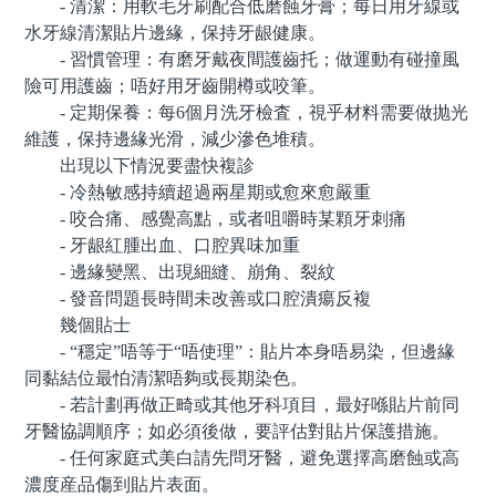
- 清潔：用軟毛牙刷配合低磨蝕牙膏；每日用牙線或
水牙線清潔貼片邊緣，保持牙龈健康。
- 習慣管理：有磨牙戴夜間護齒托；做運動有碰撞風
險可用護齒；唔好用牙齒開樽或咬筆。
- 定期保養：每6個月洗牙檢査，視乎材料需要做抛光
維護，保持邊緣光滑，減少滲色堆積。
出現以下情況要盡快複診
- 冷熱敏感持續超過兩星期或愈來愈嚴重
- 咬合痛、感覺高點，或者咀嚼時某顆牙刺痛
- 牙龈紅腫出血、口腔異味加重
- 邊緣變黑、出現細縫、崩角、裂紋
- 發音問題長時間未改善或口腔潰瘍反複
幾個貼士
- “穩定”唔等于“唔使理”：貼片本身唔易染，但邊緣
同黏結位最怕清潔唔夠或長期染色。
- 若計劃再做正畸或其他牙科項目，最好喺貼片前同
牙醫協調順序；如必須後做，要評估對貼片保護措施。
- 任何家庭式美白請先問牙醫，避免選擇高磨蝕或高
濃度産品傷到貼片表面。