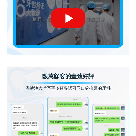
數萬顧客的壹致好評
粵港澳大灣區至多顧客認可同口碑推薦的牙科