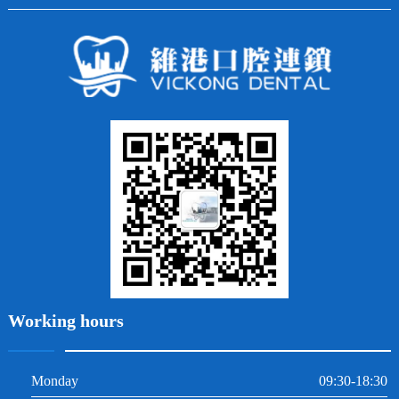
全口種植
四環素牙
隱形矯正
牙缺失
蛀牙補牙
常見問題
齙牙
鑲牙
智齒
牙貼面
牙列不齊
烤瓷牙
牙齦出血
地包天
義齒
拔牙
牙周炎
根管治療
Working hours
Monday
09:30-18:30