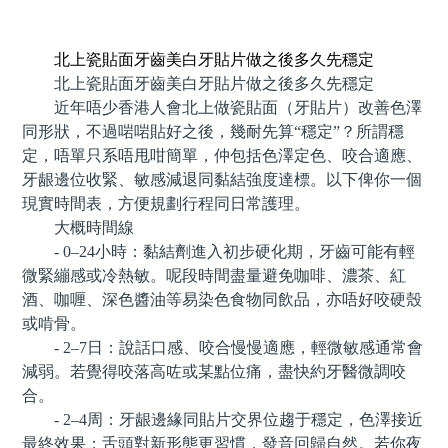
預約牙醫 contact us
北上瓷貼面牙齒美白牙貼片做之後多久先穩定
北上瓷貼面牙齒美白牙貼片做之後多久先穩定
近年唔少香港人會北上做瓷貼面（牙貼片）改善色澤
同形狀，不過啱啱貼好之後，幾耐先算“穩定”？所謂穩
定，唔單只系唔甩咁簡單，仲包括色澤定色、咬合適應、
牙龈邊位收緊、敏感減退同黏結強度達標。以下俾你一個
現實時間表，方便規劃行程同日常護理。
大概時間線
- 0–24小時：黏結劑進入初步硬化期，牙齒可能有輕
微緊繃感或冷熱敏。呢段時間盡量避免咖啡、濃茶、紅
酒、咖喱、深色醬油等易染色食物同飲品，亦唔好咬硬殼
或啃骨。
- 2–7日：說話口感、咬合慢慢適應，輕微敏感通常會
減弱。若覺得咬落高咗或某點位痛，盡快約牙醫微調咬
合。
- 2–4周：牙龈邊緣同貼片交界位趨于穩定，色澤接近
最終效果；舌頭對新形態更習慣，發音回歸自然。若你夜