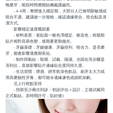
晚磨牙，呢段時間應開始佩戴護齒托。
- 4–6周：整體進入穩定期，大部分人已無明顯敏感或
咬合不適。建議做一次複檢，確認邊緣密合、咬合點及清
潔方式。
影響穩定速度嘅因素
- 材料差異：瓷貼面一般色澤穩定、耐染色；樹脂類
貼片相對容易色變，後期要更勤抛光。
- 牙齒基礎：牙龈健康、牙齒排列、咬合力、是否磨
牙，都會影響適應期長短。
- 制作與黏結：取模、試戴、隔濕、光固化等步驟是
否到位，直接影響貼片邊緣貼合度同持久度。
- 生活習慣：煙酒、經常飲深色飲品、刷牙太大力或
用高磨蝕性牙膏，都可能令邊緣滲色或損耗加劇。
北上行程點安排
- 預留至少兩次到診：初診評估＋設計，之後試戴同
正式黏結。若時間許可，貼好後1