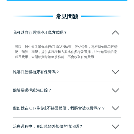
常見問題
我可以自行選擇种牙嘅方式嗎？
可以～醫生會先幫你進行CT SCAN檢查、評估骨量，再根據你嘅口腔情
況、預算、期望，提供多種種植方案比你參考及選擇，並告知詳細的流
程及費用，未開始實際治療服務前，不會收取任何費用
維港口腔種植牙有保障嗎？
維港口腔全程選用如Nobel、Osstem等國際知名大品牌植體，物料均可溯
源，種植牙手術均由多年經驗嘅高資曆牙醫團隊負責，並提供術後多年
點解要選擇維港口腔？
保養指導同維護服務，確保種完之後穩定、耐用又安心。
維港口腔踐行「醫道濟世」的大學校訓，各分院匯聚來自香港、內地的
博士碩士高資歷牙醫，十七年穩定開診。榮獲「2024香港企業領袖品
假如我在 CT 掃描後不接受報價，我將會被收費嗎？？
牌」、「2025香港企業領袖品牌」，是諾貝爾種植系統全球放心植牙中
心，香港新城電台與廣東衛視推薦品牌
不會！只要未開始實際服務之前，你不會被收取任何費用。
至今已服務超過三十個國家和地區的顧客，受到粵港澳大灣區及周邊城
市市民極高的口碑評價及信任推薦 珠海、深圳設有八大分院，香港亦設
治療過程中，會出現額外加價的情況嗎？
有咨詢及服務保障中心，有任何問題都可以隨時預約免費咨詢，讓人十
分放心