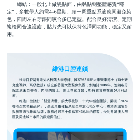
總結：一般北上做瓷貼面，由黏貼到整體感覺“穩
定”，多數學人約需4–6星期。頭一周重點系適應同避免染
色，四周左右牙龈同咬合多已定型。配合良好清潔、定期
複檢同合適護齒，貼片先可以保持色澤同功能，穩定又耐
用。
維港口腔連鎖
維港口腔是粵港知名醫藥大學導師、國家985重點大學醫學博士（碩士研
究生導師、高級教授）成立的香港大型醫療集團，創始於2008年。連鎖各分
院匯聚來自香港、內地的博士、碩士專家牙醫，堅持實實在在做好牙科診
療。
維港口腔踐行「醫道濟世」的大學校訓，十六年穩定開診。榮獲「2024
香港企業領袖品牌」，是諾貝爾種植系統全球放心植牙中心，香港新城電台
與廣東衛視推薦品牌，服務超過三十個國家和地區的顧客，受到粵港澳大灣
區及周邊城市市民的歡迎與信任。