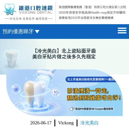
預約優惠睇牙
首頁 home page
澳門電話預約
【
冷光美白
】北上瓷貼面牙齒
美白牙貼片做之後多久先穩定
醫院簡介 hospital introduction
微信預約
醫生介紹 doctor introduction
WhatsApp預約
醫療新聞 medical news
種植牙 dental implant
箍牙 orthodontics
收費標準 change standard
2026-06-17
Vickong
冷光美白