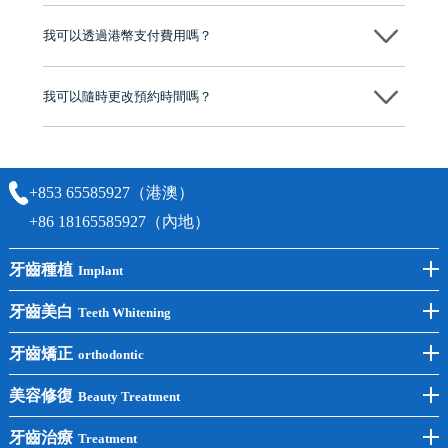
不會，治療前我們會詳細說明治療方案及對應的價錢，顧客同意並簽字
後，我們才會正式進行診療服務
我可以透過港幣支付費用嗎？
可以。維港口腔會按照當日匯率轉算收取費用，而匯率會及時告知客人
我可以隨時更改預約時間嗎？
可以，請盡早通過wechat或whatsapp聯絡我們，告知我們你原本預約的
時間及資料，並且重新預約的日期及時段
+853 65585927（港澳）
+86 18165585927（內地）
牙齒種植
Implant
前牙種植
牙齒美白
Teeth Whitening
後牙種植
冷光美白
牙齒矯正
orthodontic
單顆種植
洗牙
牙齒矯正
美容修復
Beauty Treatment
半口種植
黃黑牙
兒童矯正
全瓷牙
牙齒治療
Treatment