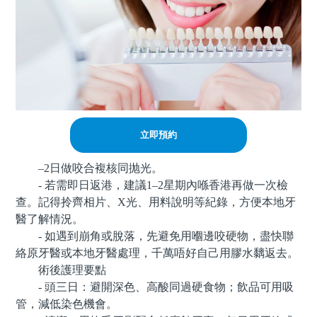
立即預約
–2日做咬合複核同抛光。
- 若需即日返港，建議1–2星期內喺香港再做一次檢
查。記得拎齊相片、X光、用料說明等紀錄，方便本地牙
醫了解情況。
- 如遇到崩角或脫落，先避免用嗰邊咬硬物，盡快聯
絡原牙醫或本地牙醫處理，千萬唔好自己用膠水黐返去。
術後護理要點
- 頭三日：避開深色、高酸同過硬食物；飲品可用吸
管，減低染色機會。