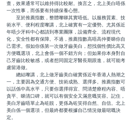
查，效果通常可以維持得比較耐。換言之，北上美白唔係
一次性事，而係要有持續保養心態。
至於推薦指數，整體嚟睇其實唔低。以服務質素、技
術水平、便利程度嚟講，北上確實有一定優勢。尤其係近
年唔少牙科中心都請到專業團隊，設備齊全、流程現代
化，安全性都有保障。不過，推薦指數高唔高仲要睇你自
己需求。假如你係第一次做牙齒美白，想找個性價比高又
方便嘅選項，北上會係一個不錯方向；但如果你本身對自
己牙齒比較敏感，或者想同固定牙醫長期跟進，就可能考
慮留港做。
總結嚟講，北上做牙齒美白確實係近年香港人熱潮之
一，主要因為交通方便、技術成熟、選擇多。推薦指數可
以話係中高水平，只要你選擇得宜、問清楚療程內容、唔
貪平、睇清口碑，就可以有個安全又滿意嘅笑容。記住，
美白牙齒唔單止為咗靚，更係為咗笑得自然、自信。北上
美白係一個選項，但最終都要根據自己情況做最啱嘅決
定。