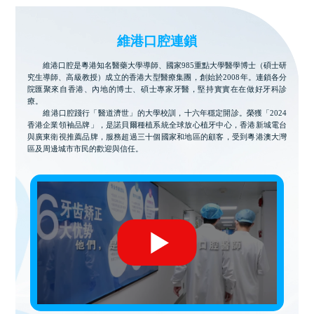
維港口腔連鎖
維港口腔是粵港知名醫藥大學導師、國家985重點大學醫學博士（碩士研
究生導師、高級教授）成立的香港大型醫療集團，創始於2008年。連鎖各分
院匯聚來自香港、內地的博士、碩士專家牙醫，堅持實實在在做好牙科診
療。
維港口腔踐行「醫道濟世」的大學校訓，十六年穩定開診。榮獲「2024
香港企業領袖品牌」，是諾貝爾種植系統全球放心植牙中心，香港新城電台
與廣東衛視推薦品牌，服務超過三十個國家和地區的顧客，受到粵港澳大灣
區及周邊城市市民的歡迎與信任。