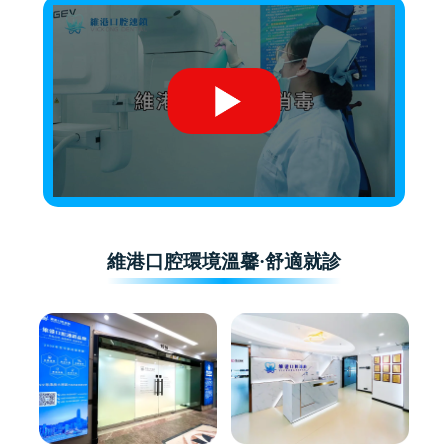
維港口腔環境溫馨·舒適就診