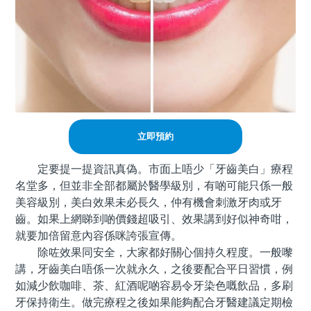
立即預約
定要提一提資訊真偽。市面上唔少「牙齒美白」療程
名堂多，但並非全部都屬於醫學級別，有啲可能只係一般
美容級別，美白效果未必長久，仲有機會刺激牙肉或牙
齒。如果上網睇到啲價錢超吸引、效果講到好似神奇咁，
就要加倍留意內容係咪誇張宣傳。
除咗效果同安全，大家都好關心個持久程度。一般嚟
講，牙齒美白唔係一次就永久，之後要配合平日習慣，例
如減少飲咖啡、茶、紅酒呢啲容易令牙染色嘅飲品，多刷
牙保持衛生。做完療程之後如果能夠配合牙醫建議定期檢