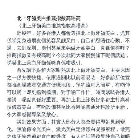
預約牙醫 contact us
北上牙齒美白推薦指數高唔高
《北上牙齒美白推薦指數高唔高》
近幾年，好多香港人都會選擇北上做牙齒美白，尤其
係睇見身邊朋友個笑容又靓又白，自己都忍唔住心動。不
過，去到深圳、廣州甚至東莞做牙齒美白，真係值得咩？
推薦指數又有幾高呢？今次就同大家慢慢傾下呢個話題，
睇嚇北上美白牙齒係咪真係咁吸引。
首先講下點解大家咁熱衷北上做牙齒美白。主要原因
之一係方便快捷。依家過關比以前容易咗，好多診所位置
都喺商場或者交通方便嘅地段，預約流程又簡單，有啲仲
可以網上即刻揾到檔期。對于啲工作忙、時間緊嘅香港人
嚟講，呢點真係好重要。再加上北上診所好多都主打高科
技儀器美白，有啲設備甚至比香港啲普通牙科診所更新，
令大家感覺專業又放心。
講到效果方面，其實大部分人都會覺得即刻見到變
化。無論係冷光美白、激光美白定係漂白凝膠療程，做完
之後牙齒普遍都會白咗幾度。有人仲話照鏡果陣自己都唔