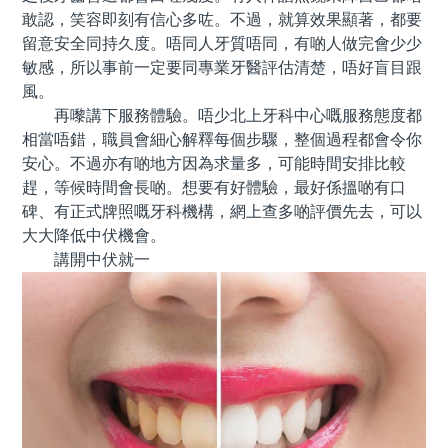
敢認，笑容即刻有信心多咗。不過，就算效果顯著，都要
留意安全同持久度。唔同人牙質唔同，有啲人做完會少少
敏感，所以事前一定要同專業牙醫評估清楚，唔好盲目跟
風。
再嚟講下服務體驗。唔少北上牙科中心嘅服務態度都
相當唔錯，職員會細心解釋每個步驟，整個過程都會令你
安心。不過亦有啲地方因為求量多，可能時間安排比較
趕，等候時間會長啲。想要有好體驗，最好係搵啲有口
碑、有正式牌照嘅牙科機構，網上查多啲評價先去，可以
大大降低中伏機會。
講開中伏就一