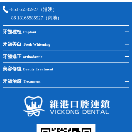
+853 65585927（港澳）
+86 18165585927（內地）
牙齒種植
Implant
前牙種植
牙齒美白
Teeth Whitening
後牙種植
冷光美白
牙齒矯正
orthodontic
單顆種植
洗牙
牙齒矯正
美容修復
Beauty Treatment
半口種植
黃黑牙
兒童矯正
全瓷牙
牙齒治療
Treatment
全口種植
四環素牙
隱形矯正
牙缺失
蛀牙補牙
常見問題
齙牙
鑲牙
智齒
牙貼面
牙列不齊
烤瓷牙
牙齦出血
地包天
義齒
拔牙