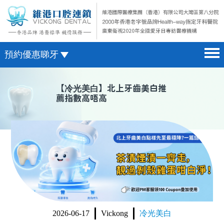
預約優惠睇牙
首頁 home page
澳門電話預約
【
冷光美白
】北上牙齒美白推
薦指數高唔高
醫院簡介 hospital introduction
微信預約
醫生介紹 doctor introduction
WhatsApp預約
醫療新聞 medical news
種植牙 dental implant
箍牙 orthodontics
收費標準 change standard
2026-06-17
Vickong
冷光美白