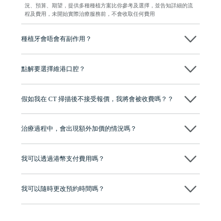
況、預算、期望，提供多種種植方案比你參考及選擇，並告知詳細的流
程及費用，未開始實際治療服務前，不會收取任何費用
種植牙會唔會有副作用？
维港口腔種植術前會有專家醫生評估且出具植牙方案，術中使用微創植
牙設備進行微創操作，能有效減少創傷，並且都為高資曆專家醫生操
點解要選擇維港口腔？
作，會最大化避免一切副作用。
維港口腔踐行「醫道濟世」的大學校訓，各分院匯聚來自香港、內地的
博士碩士高資歷牙醫，十七年穩定開診。榮獲「2024香港企業領袖品
假如我在 CT 掃描後不接受報價，我將會被收費嗎？？
牌」、「2025香港企業領袖品牌」，是諾貝爾種植系統全球放心植牙中
心，香港新城電台與廣東衛視推薦品牌
不會！只要未開始實際服務之前，你不會被收取任何費用。
至今已服務超過三十個國家和地區的顧客，受到粵港澳大灣區及周邊城
市市民極高的口碑評價及信任推薦 珠海、深圳設有八大分院，香港亦設
治療過程中，會出現額外加價的情況嗎？
有咨詢及服務保障中心，有任何問題都可以隨時預約免費咨詢，讓人十
分放心
不會，治療前我們會詳細說明治療方案及對應的價錢，顧客同意並簽字
後，我們才會正式進行診療服務
我可以透過港幣支付費用嗎？
可以。維港口腔會按照當日匯率轉算收取費用，而匯率會及時告知客人
我可以隨時更改預約時間嗎？
可以，請盡早通過wechat或whatsapp聯絡我們，告知我們你原本預約的
時間及資料，並且重新預約的日期及時段