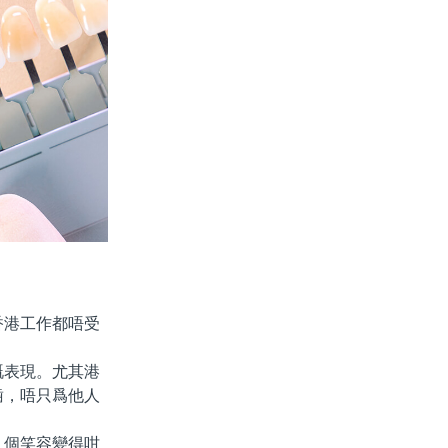
港工作都唔受
表現。尤其港
齒，唔只爲他人
個笑容變得咁