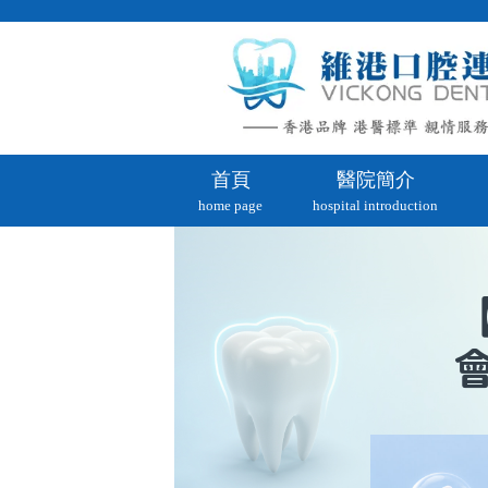
首頁
醫院簡介
home page
hospital introduction