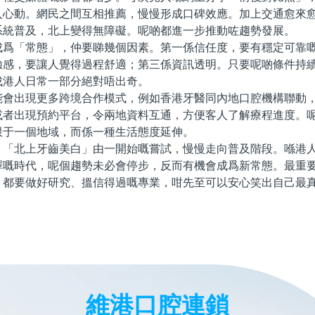
人心動。網民之間互相推薦，慢慢形成口碑效應。加上交通愈來
系統普及，北上變得無障礙。呢啲都進一步推動咗趨勢發展。
「常態」，仲要睇幾個因素。第一係信任度，要有穩定可靠嘅
驗感，要讓人覺得過程舒適；第三係資訊透明。只要呢啲條件持
成港人日常一部分絕對唔出奇。
出現更多跨境合作模式，例如香港牙醫同內地口腔機構聯動，
或者出現預約平台，令兩地資料互通，方便客人了解療程進度。
限于一個地域，而係一種生活態度延伸。
北上牙齒美白」由一開始嘅嘗試，慢慢走向普及階段。喺港人
擇嘅時代，呢個趨勢未必會停步，反而有機會成爲新常態。最重
，都要做好研究、搵信得過嘅專業，咁先至可以安心笑出自己最
維港口腔連鎖