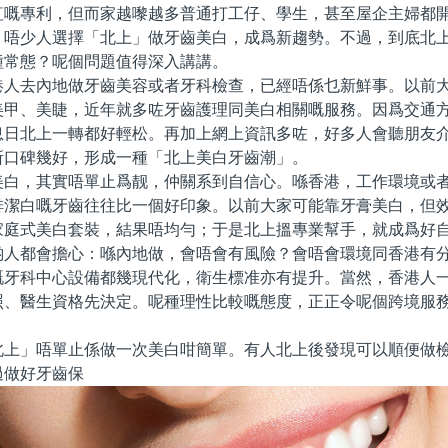
紅嘅專利，但而家越嚟越多普通打工仔、學生，甚至屋企主婦都
，唔少人選擇「北上」做牙齒美白，成爲新趨勢。不過，到底北
種常態？呢個問題值得深入講講。
去內地做牙齒美容或者牙科檢查，已經唔係乜新鮮事。以前大
美甲、美睫，近年就多咗牙齒護理同美白相關嘅服務。因爲交通
息日北上一轉都好輕松。再加上網上資訊多咗，好多人會聽朋友
所口碑幾好，形成一種「北上美白牙齒潮」。
，其實唔單止爲靓，仲關系到自信心。喺香港，工作環境或者
排潔白嘅牙齒往往比一個好印象。以前大家可能靠牙膏美白，但
家庭式美白套裝，結果唔均勻；于是北上搵專業幫手，就成爲好
都會擔心：喺內地做，會唔會有風險？會唔會環境同香港有分
嘅牙科中心設備都幾現代化，衛生標准亦有提升。當然，香港人
照、醫生資格先決定。呢種理性比較嘅態度，正正令呢個跨境服
」唔單止係做一次美白咁簡單。有人北上後發現可以順便做檢
過做好牙齒保