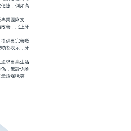
愈便捷，例如高
專業團隊支
續改善，北上牙
提供更完善嘅
呢啲都表示，牙
追求更高生活
要係，無論係喺
真最燦爛嘅笑