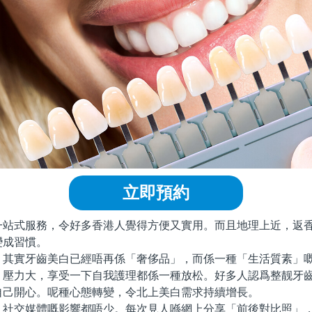
立即預約
式服務，令好多香港人覺得方便又實用。而且地理上近，返香
變成習慣。
實牙齒美白已經唔再係「奢侈品」，而係一種「生活質素」嘅
，壓力大，享受一下自我護理都係一種放松。好多人認爲整靓牙
自己開心。呢種心態轉變，令北上美白需求持續增長。
交媒體嘅影響都唔少。每次見人喺網上分享「前後對比照」，