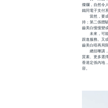
燦爛，自然令
鐵同電子支付
當然，要成爲
持；第二係體
齒美白慢慢變
未來，可能會
跟進服務。又
齒美白唔再局
總括嚟講，「
質素、更多選
香港定係內地
容。