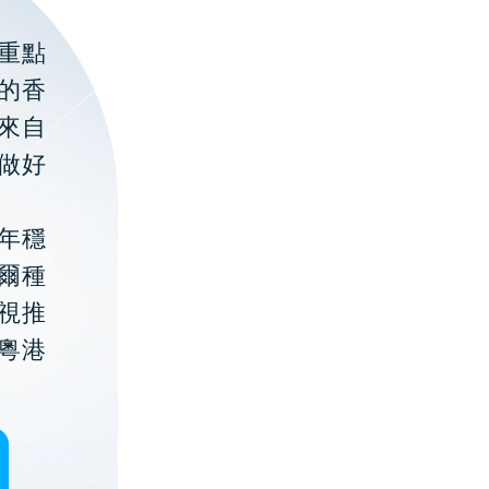
重點
的香
聚來自
做好
年穩
貝爾種
視推
粵港