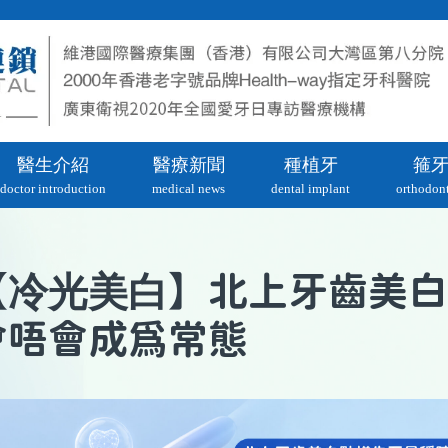
醫生介紹
醫療新聞
種植牙
箍
doctor introduction
medical news
dental implant
orthodont
冷光美白
【
】北上牙齒美白
會唔會成爲常態