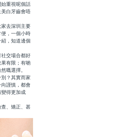
開始重視呢個話
上美白牙齒會唔
家去深圳主要
方便，一個小時
介紹，知道邊個
社交場合都好
效果有限；有啲
自然嘅選擇。
別？其實而家
一向謹慎，都會
務變得更加成
查、矯正、甚