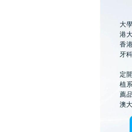
大
港大
香
牙
定開
植
薦
澳