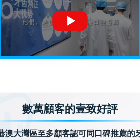
數萬顧客的壹致好評
港澳大灣區至多顧客認可同口碑推薦的