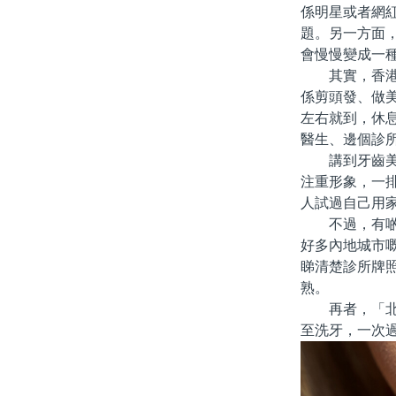
係明星或者網
題。另一方面
會慢慢變成一
其實，香港人
係剪頭發、做
左右就到，休
醫生、邊個診
講到牙齒美白
注重形象，一
人試過自己用
不過，有啲人
好多內地城市
睇清楚診所牌
熟。
再者，「北上
至洗牙，一次