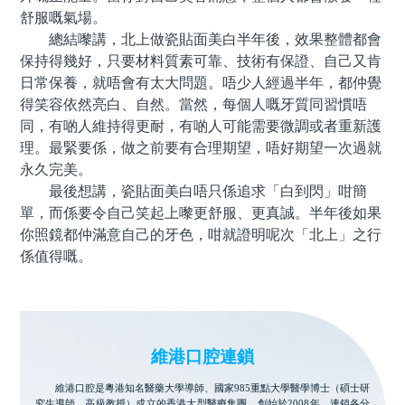
舒服嘅氣場。
總結嚟講，北上做瓷貼面美白半年後，效果整體都會
保持得幾好，只要材料質素可靠、技術有保證、自己又肯
日常保養，就唔會有太大問題。唔少人經過半年，都仲覺
得笑容依然亮白、自然。當然，每個人嘅牙質同習慣唔
同，有啲人維持得更耐，有啲人可能需要微調或者重新護
理。最緊要係，做之前要有合理期望，唔好期望一次過就
永久完美。
最後想講，瓷貼面美白唔只係追求「白到閃」咁簡
單，而係要令自己笑起上嚟更舒服、更真誠。半年後如果
你照鏡都仲滿意自己的牙色，咁就證明呢次「北上」之行
係值得嘅。
維港口腔連鎖
維港口腔是粵港知名醫藥大學導師、國家985重點大學醫學博士（碩士研
究生導師、高級教授）成立的香港大型醫療集團，創始於2008年。連鎖各分