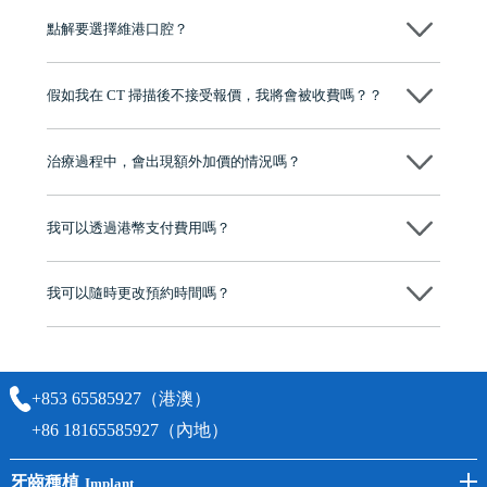
源，種植牙手術均由多年經驗嘅高資曆牙醫團隊負責，並提供術後多年
點解要選擇維港口腔？
保養指導同維護服務，確保種完之後穩定、耐用又安心。
維港口腔踐行「醫道濟世」的大學校訓，各分院匯聚來自香港、內地的
博士碩士高資歷牙醫，十七年穩定開診。榮獲「2024香港企業領袖品
假如我在 CT 掃描後不接受報價，我將會被收費嗎？？
牌」、「2025香港企業領袖品牌」，是諾貝爾種植系統全球放心植牙中
心，香港新城電台與廣東衛視推薦品牌
不會！只要未開始實際服務之前，你不會被收取任何費用。
至今已服務超過三十個國家和地區的顧客，受到粵港澳大灣區及周邊城
市市民極高的口碑評價及信任推薦 珠海、深圳設有八大分院，香港亦設
治療過程中，會出現額外加價的情況嗎？
有咨詢及服務保障中心，有任何問題都可以隨時預約免費咨詢，讓人十
分放心
不會，治療前我們會詳細說明治療方案及對應的價錢，顧客同意並簽字
後，我們才會正式進行診療服務
我可以透過港幣支付費用嗎？
可以。維港口腔會按照當日匯率轉算收取費用，而匯率會及時告知客人
我可以隨時更改預約時間嗎？
可以，請盡早通過wechat或whatsapp聯絡我們，告知我們你原本預約的
時間及資料，並且重新預約的日期及時段
+853 65585927（港澳）
+86 18165585927（內地）
牙齒種植
Implant