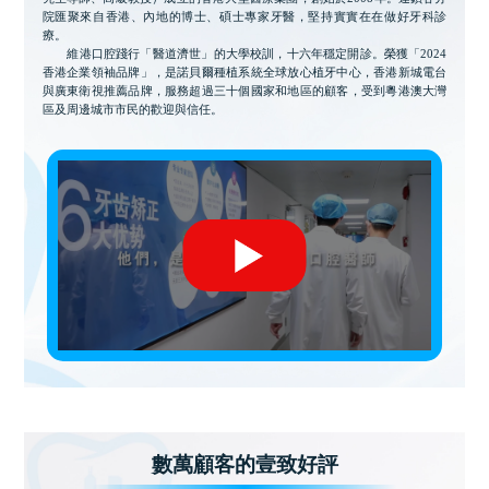
院匯聚來自香港、內地的博士、碩士專家牙醫，堅持實實在在做好牙科診
療。
維港口腔踐行「醫道濟世」的大學校訓，十六年穩定開診。榮獲「2024
香港企業領袖品牌」，是諾貝爾種植系統全球放心植牙中心，香港新城電台
與廣東衛視推薦品牌，服務超過三十個國家和地區的顧客，受到粵港澳大灣
區及周邊城市市民的歡迎與信任。
數萬顧客的壹致好評