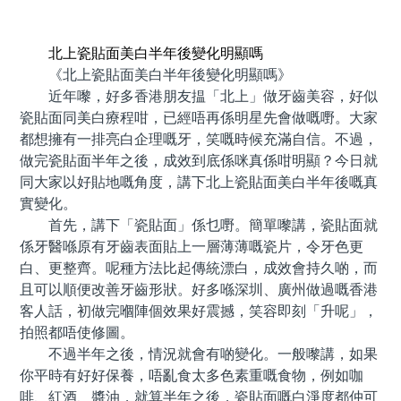
預約牙醫 contact us
北上瓷貼面美白半年後變化明顯嗎
《北上瓷貼面美白半年後變化明顯嗎》
近年嚟，好多香港朋友揾「北上」做牙齒美容，好似
瓷貼面同美白療程咁，已經唔再係明星先會做嘅嘢。大家
都想擁有一排亮白企理嘅牙，笑嘅時候充滿自信。不過，
做完瓷貼面半年之後，成效到底係咪真係咁明顯？今日就
同大家以好貼地嘅角度，講下北上瓷貼面美白半年後嘅真
實變化。
首先，講下「瓷貼面」係乜嘢。簡單嚟講，瓷貼面就
係牙醫喺原有牙齒表面貼上一層薄薄嘅瓷片，令牙色更
白、更整齊。呢種方法比起傳統漂白，成效會持久啲，而
且可以順便改善牙齒形狀。好多喺深圳、廣州做過嘅香港
客人話，初做完嗰陣個效果好震撼，笑容即刻「升呢」，
拍照都唔使修圖。
不過半年之後，情況就會有啲變化。一般嚟講，如果
你平時有好好保養，唔亂食太多色素重嘅食物，例如咖
啡、紅酒、醬油，就算半年之後，瓷貼面嘅白淨度都仲可