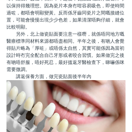
以保持得幾理想。因為瓷片本身冇咁容易吸色，即使時間
過咗，都唔會明顯變黃。反而係牙齒同瓷片之間嘅接縫位
置，可能會慢慢出現少少色差，如果清潔唔夠仔細，就會
比較明顯。
另外，北上做瓷貼面要注意一樣嘢，就係唔同地方嘅
醫療標準同材料來源都唔盡相同。半年之後，有啲人會覺
得貼片略為「厚咗」或唔係太自然，其實可能係因為當初
設計時冇完全配合自己牙形或者咬合習慣。如果做完之後
有啲唔舒服，唔好死忍，最好搵返牙醫檢查下，睇嚇係咪
需要微調。
講返保養方面，做完瓷貼面後半年內