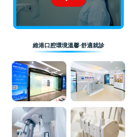
維港口腔環境溫馨·舒適就診