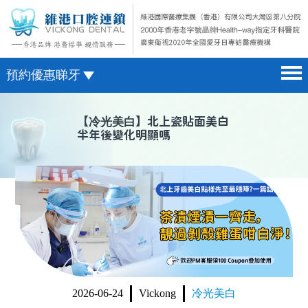
預約優惠睇牙
首頁 home page
澳門電話預約
【
冷光美白
】北上瓷貼面美白
半年後變化明顯嗎
醫院簡介 hospital introduction
微信預約
醫生介紹 doctor introduction
WhatsApp預約
醫療新聞 medical news
種植牙 dental implant
箍牙 orthodontics
收費標準 change standard
2026-06-24
Vickong
冷光美白