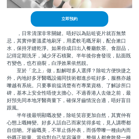
立即預約
，日常清潔非常關鍵。唔好以為貼咗瓷片就百無禁
忌，其實仲要溫柔地刷牙，用柔軟毛嘅牙刷，配合漱口
水，保持牙縫乾淨。如果你成日出入餐廳飲茶、食甜品，
記得定期洗牙，減少牙石積聚。半年後你會發現，貼面既
冇變色，也冇崩裂，白淨效果依然靚。
至於「北上」做，點解咁多人選擇？除咗方便快捷之
外，內地好多牙醫嘅設備同技術都進步咗好多，服務亦越
嚟越有系統。只要事前揾清楚有冇專業資格、了解診所口
碑，基本上安全性唔使太擔心。不過香港人去做之前，最
好預先同本地牙醫商量下，確保牙齒情況合適，唔好盲目
跟風。
半年後最明顯嘅改變，除咗笑容更加自然，其實仲有
心態上嘅轉變。好多人話自己而家笑得多咗，見人講嘢都
自信啲。牙齒嘅美，不單止係外表，而係帶嚟一種由內而
外嘅正能量。當你對自己笑容滿意，整個人都會散發一種