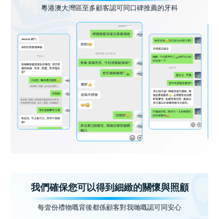
粵港澳大灣區至多顧客認可同口碑推薦的牙科
我們確保您可以得到細緻的關懷與照顧
每壹份禮物嘅背後都係顧客對我哋嘅認可同安心