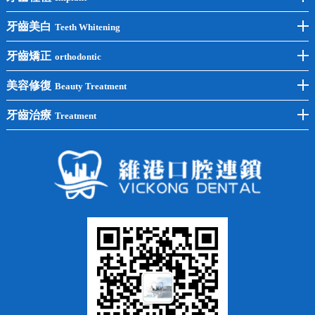
前牙種植
牙齒美白
Teeth Whitening
後牙種植
冷光美白
牙齒矯正
orthodontic
單顆種植
洗牙
牙齒矯正
美容修復
Beauty Treatment
半口種植
黃黑牙
兒童矯正
全瓷牙
牙齒治療
Treatment
全口種植
四環素牙
隱形矯正
牙缺失
蛀牙補牙
常見問題
齙牙
鑲牙
智齒
牙貼面
牙列不齊
烤瓷牙
牙齦出血
地包天
義齒
拔牙
牙周炎
根管治療