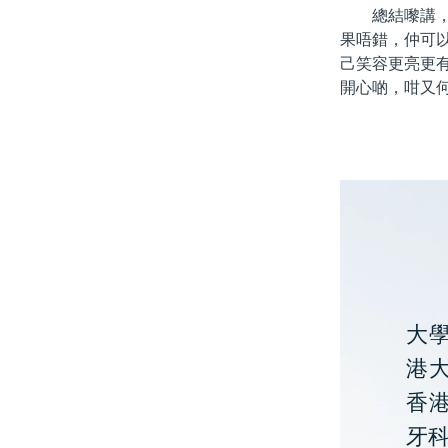
總結嚟講，北
果唔錯，仲可
己笑容更亮更
開心啲，咁又
大
港大
香
牙