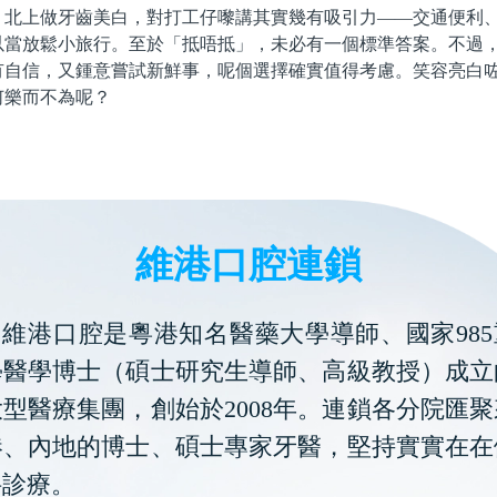
上做牙齒美白，對打工仔嚟講其實幾有吸引力——交通便利、
以當放鬆小旅行。至於「抵唔抵」，未必有一個標準答案。不過
有自信，又鍾意嘗試新鮮事，呢個選擇確實值得考慮。笑容亮白
何樂而不為呢？
維港口腔連鎖
維港口腔是粵港知名醫藥大學導師、國家985
學醫學博士（碩士研究生導師、高級教授）成立
型醫療集團，創始於2008年。連鎖各分院匯
港、內地的博士、碩士專家牙醫，堅持實實在在
科診療。