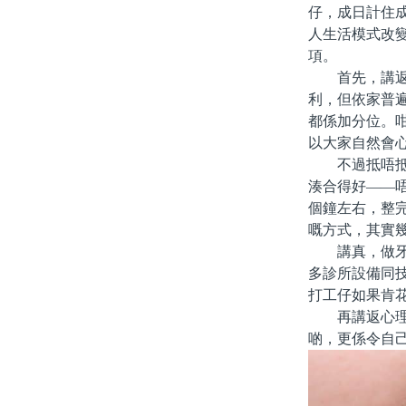
仔，成日計住
人生活模式改
項。
首先，講返點
利，但依家普遍
都係加分位。
以大家自然會
不過抵唔抵，
湊合得好——
個鐘左右，整完
嘅方式，其實
講真，做牙齒
多診所設備同
打工仔如果肯
再講返心理層
啲，更係令自