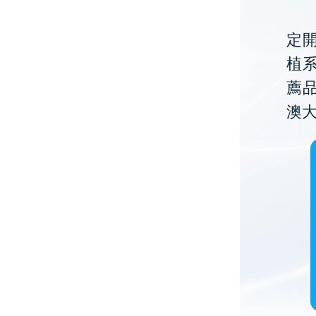
定開
植
薦
澳