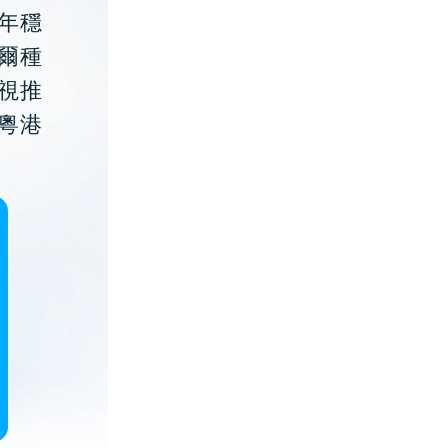
年穩
貝爾種
視推
粵港