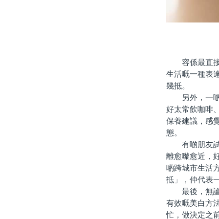
容係最直接嘅
生活嘅一種表
幾抵。
另外，一啲打
好太常飲咖啡
保養建議，感
態。
有啲朋友試過
離愈嚟愈近，
啲跨城市生活
抵」，仲代表
最後，無論你
有效嘅美白方
忙，做決定之