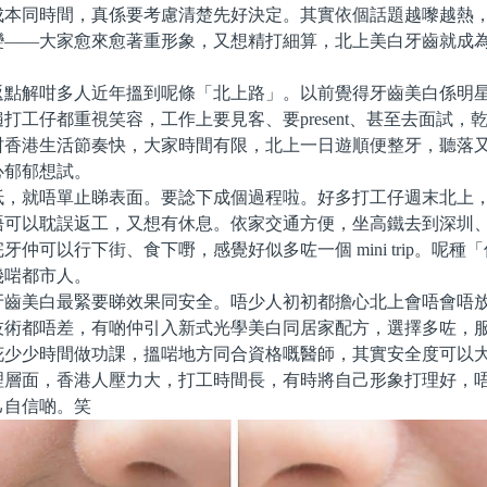
成本同時間，真係要考慮清楚先好決定。其實依個話題越嚟越熱
變——大家愈來愈著重形象，又想精打細算，北上美白牙齒就成
解咁多人近年搵到呢條「北上路」。以前覺得牙齒美白係明星
打工仔都重視笑容，工作上要見客、要present、甚至去面試，
咁香港生活節奏快，大家時間有限，北上一日遊順便整牙，聽落
心郁郁想試。
就唔單止睇表面。要諗下成個過程啦。好多打工仔週末北上，
唔可以耽誤返工，又想有休息。依家交通方便，坐高鐵去到深圳
牙仲可以行下街、食下嘢，感覺好似多咗一個 mini trip。呢種
幾啱都市人。
美白最緊要睇效果同安全。唔少人初初都擔心北上會唔會唔放
技術都唔差，有啲仲引入新式光學美白同居家配方，選擇多咗，
花少少時間做功課，搵啱地方同合資格嘅醫師，其實安全度可以
面，香港人壓力大，打工時間長，有時將自己形象打理好，唔
己自信啲。笑