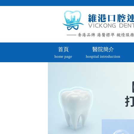
首頁
醫院簡介
home page
hospital introduction