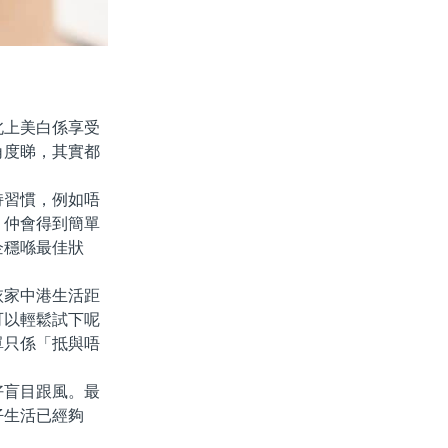
上美白係享受
角度睇，其實都
習慣，例如唔
，仲會得到簡單
企穩喺最佳狀
家中港生活距
可以輕鬆試下呢
單只係「抵與唔
盲目跟風。最
仔生活已經夠