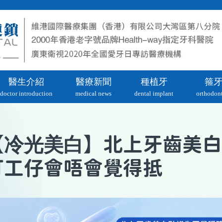
醫生介紹
醫療新聞
種植牙
箍
doctor introduction
medical news
dental implant
orthodont
冷光美白
【
】北上牙齒美白
打工仔會唔會覺得抵