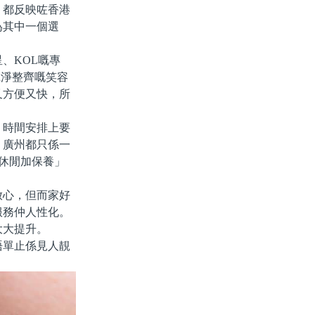
，都反映咗香港
為其中一個選
、KOL嘅專
乾淨整齊嘅笑容
又方便又快，所
時間安排上要
、廣州都只係一
「休閒加保養」
心，但而家好
服務仲人性化。
大大提升。
單止係見人靚