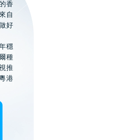
的香
聚來自
做好
年穩
貝爾種
視推
粵港