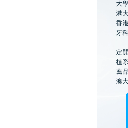
大
港大
香
牙
定開
植
薦
澳