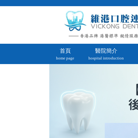
首頁
醫院簡介
home page
hospital introduction