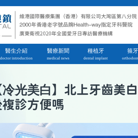
醫生介紹
醫療新聞
種植牙
箍
doctor introduction
medical news
dental implant
orthodont
冷光美白
【
】北上牙齒美白
後複診方便嗎