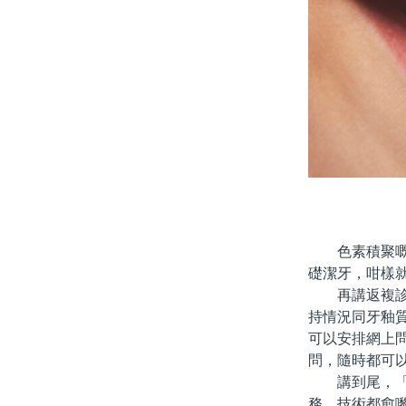
色素積聚嘅關
礎潔牙，咁樣
再講返複診流
持情況同牙釉
可以安排網上
問，隨時都可
講到尾，「北
務、技術都愈