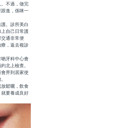
人。不過，做完
要跟進，係咪一
護。診所美白
加上自己日常護
深交通非常便
治療，返去複診
啲牙科中心會
預約北上檢查。
所會畀到居家使
擔。
放鬆曬，飲食
，就要養成良好