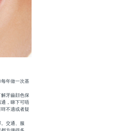
每年做一次基
解牙齒顔色保
溝通，睇下可唔
有咩不適或者疑
。交通、服
然都方便得多。