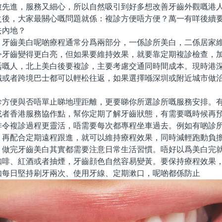
愈先進，服務又細心，所以自然吸引到好多想改善牙齒外觀嘅港
之後，大家最關心嘅問題就係：複診方便唔方便？萬一有咩後續
去內地？
齒美白呢啲療程通常分爲兩部分，一係診所美白，二係居家維
令牙齒變得更白亮，但如果要維持效果，就要靠定期複診檢查，
活嘅人，北上美白後要複診，主要考慮交通同時間成本。現時港
鐵或者跨境巴士都可以輕松往返，如果選擇喺深圳或附近城市做
。
便與否唔單止睇地理距離，更要睇你所選診所嘅服務安排。有
或者香港服務協作點，幫你定期了解牙齒狀態，有需要嘅時候再
排令複診過程更靈活，唔需要每次都專程坐車過去。例如有啲診
，再配合定期遠程跟進，就可以維持療程效果，同時減輕跑動負
完牙齒美白其實都需要注意日常生活習慣。唔好以爲美白完就
咖啡、紅酒或者抽煙，牙齒顔色自然容易變黃。要保持療程效果
如每日堅持刷牙兩次、使用牙線、定期漱口，呢啲都係防止