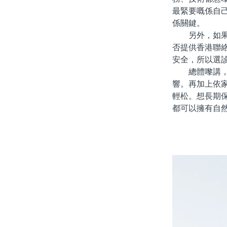
最緊要嘅係自
係關鍵。
另外，如果你
否提供香港聯
安全，所以選
總體嚟講，北
響。再加上依
輕松。想長期
都可以擁有自