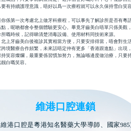
己要有持續護理意識，唔好以爲一次療程就可以永久保持雪白笑
係第一次考慮北上做牙科療程，可以事先了解診所是否有粵語
絡點，呢啲都會令整個體驗更安心。畢竟牙齒美白唔單只係美觀
診所嘅時候，記得睇清楚消毒設備、使用材料同技術來源。
上牙齒美白後複診其實相當方便，只要安排得當，唔會對生活
家跨境醫療合作頻繁，未來話唔定仲有更多「香港跟進點」出現
保持笑容燦爛，最重要係習慣加努力，無論喺邊度做治療，只要
然靓白嘅笑容。
維港口腔連鎖
維港口腔是粵港知名醫藥大學導師、國家985