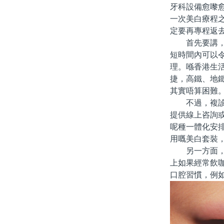
牙科設備愈嚟
一次美白療程
定要再專程返
首先要講，牙
短時間內可以
理。喺香港生
捷，高鐵、地
其實唔算困難
不過，複診方
提供線上咨詢
呢種一體化安
用嘅美白套裝
另一方面，做
上如果經常飲
口腔習慣，例