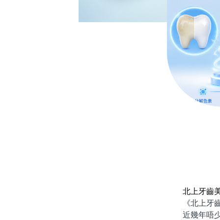
北上牙齒
《北上牙齒
近幾年唔少香