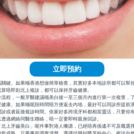
立即預約
鍵。如果喺香港想做簡單檢查，其實好多本地診所都可以幫你
就算唔即刻北上複診，都可以保持牙齒健康。
程，一般牙醫建議喺美白後一至三個月內進行第一次複查，了
質健康。如果喺呢段時間唔方便返去內地，最好可以同診所提前
問診或者延後複診時間。依家好多跨境牙科都相當靈活，只要你
以透過網絡同醫生聯絡，唔一定要即時親身回診。
上牙齒美白」呢件事對港人嚟講，已經唔再係遙不可及嘅選擇
嚟愈成熟，只要事前調查清楚、選擇信譽好嘅牙科中心，複診自