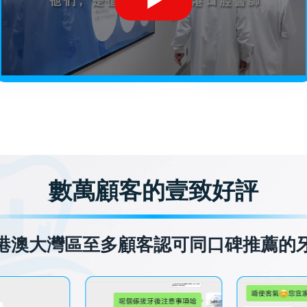
數萬顧客的壹致好評
港澳大灣區至多顧客認可同口碑推薦的