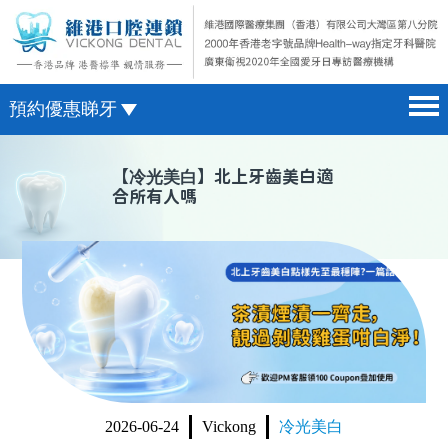
預約優惠睇牙
首頁 home page
澳門電話預約
【
冷光美白
】北上牙齒美白適
合所有人嗎
醫院簡介 hospital introduction
微信預約
醫生介紹 doctor introduction
WhatsApp預約
醫療新聞 medical news
種植牙 dental implant
箍牙 orthodontics
收費標準 change standard
2026-06-24
Vickong
冷光美白