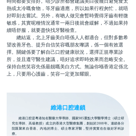
時間都要安排好。唔少診所都會建議美白後幾日避免食太
熱或太冷嘅食物，等牙齒適應，所以如果行程匆忙，就唔
好即刻去嘗試。另外，有啲人做完會暫時覺得牙齒有輕微
敏感，其實呢種情況通常一兩日後就會緩解，不過如果持
續唔舒服，就要盡快找牙醫檢查。
總結返，北上牙齒美白唔係人人都適合，但對多數希
望改善牙色、提升自信笑容嘅朋友嚟講，係一個有效選
擇。關鍵係要了解自己口腔健康狀況，選擇正規專業診
所，並且遵守醫生建議，唔好追求即時效果而忽略安全。
保持自然笑容先係最靓嘅美白方式。無論你喺香港定係北
上，只要用心護齒，笑容一定更加耀眼。
維港口腔連鎖
維港口腔是粵港知名醫藥大學導師、國家985重點大學醫學博士（碩士研
究生導師、高級教授）成立的香港大型醫療集團，創始於2008年。連鎖各分
院匯聚來自香港、內地的博士、碩士專家牙醫，堅持實實在在做好牙科診
療。