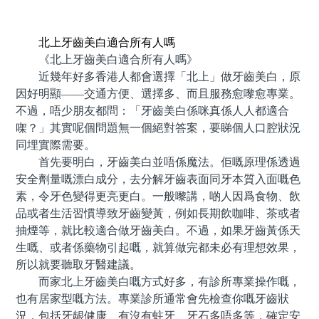
預約牙醫 contact us
北上牙齒美白適合所有人嗎
《北上牙齒美白適合所有人嗎》
近幾年好多香港人都會選擇「北上」做牙齒美白，原
因好明顯——交通方便、選擇多、而且服務愈嚟愈專業。
不過，唔少朋友都問：「牙齒美白係咪真係人人都適合
㗎？」其實呢個問題無一個絕對答案，要睇個人口腔狀況
同埋實際需要。
首先要明白，牙齒美白並唔係魔法。佢嘅原理係透過
安全劑量嘅漂白成分，去分解牙齒表面同牙本質入面嘅色
素，令牙色變得更亮更白。一般嚟講，啲人因爲食物、飲
品或者生活習慣導致牙齒變黃，例如長期飲咖啡、茶或者
抽煙等，就比較適合做牙齒美白。不過，如果牙齒黃係天
生嘅、或者係藥物引起嘅，就算做完都未必有理想效果，
所以就要聽取牙醫建議。
而家北上牙齒美白嘅方式好多，有診所專業操作嘅，
也有居家型嘅方法。專業診所通常會先檢查你嘅牙齒狀
況，包括牙龈健康、有沒有蛀牙、牙石多唔多等，確定安