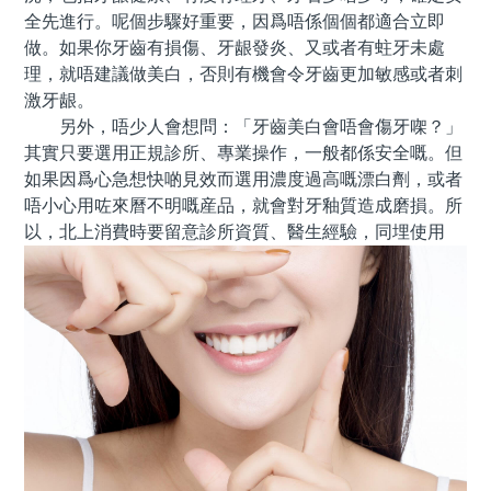
全先進行。呢個步驟好重要，因爲唔係個個都適合立即
做。如果你牙齒有損傷、牙龈發炎、又或者有蛀牙未處
理，就唔建議做美白，否則有機會令牙齒更加敏感或者刺
激牙龈。
另外，唔少人會想問：「牙齒美白會唔會傷牙㗎？」
其實只要選用正規診所、專業操作，一般都係安全嘅。但
如果因爲心急想快啲見效而選用濃度過高嘅漂白劑，或者
唔小心用咗來曆不明嘅産品，就會對牙釉質造成磨損。所
以，北上消費時要留意診所資質、醫生經驗，同埋使用