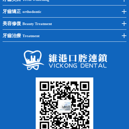
後牙種植
冷光美白
牙齒矯正
orthodontic
單顆種植
洗牙
牙齒矯正
美容修復
Beauty Treatment
半口種植
黃黑牙
兒童矯正
全瓷牙
牙齒治療
Treatment
全口種植
四環素牙
隱形矯正
牙缺失
蛀牙補牙
常見問題
齙牙
鑲牙
智齒
牙貼面
牙列不齊
烤瓷牙
牙齦出血
地包天
義齒
拔牙
牙周炎
根管治療