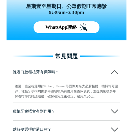
星期壹至星期日、公眾假期正常應診
9:30am-6:30pm
WhatsApp聯絡
常見問題
維港口腔種植牙有保障嗎？
維港口腔全程選用如Nobel、Osstem等國際知名大品牌植體，物料均可溯
源，種植牙手術均由多年經驗嘅高資曆牙醫團隊負責，並提供術後多年
保養指導同維護服務，確保種完之後穩定、耐用又安心。
種植牙會唔會有副作用？
维港口腔種植術前會有專家醫生評估且出具植牙方案，術中使用微創植
牙設備進行微創操作，能有效減少創傷，並且都為高資曆專家醫生操
點解要選擇維港口腔？
作，會最大化避免一切副作用。