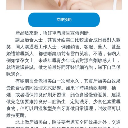
立即預約
産品嘅來源，唔好單憑廣告宣傳判斷。
講返適合人士，其實牙齒美白比較適合成日要對人微
笑、同人溝通嘅工作人士，例如銷售、客服、藝人、甚至
婚禮前嘅新人，都想喺鏡頭前有雪白笑容。不過，有啲人
例如懷孕女士、未成年嘅青少年或者對漂白劑敏感人士，
就唔建議嘗試。做之前最好同牙醫詳細咨詢，睇下自己係
咪適合。
有啲朋友會覺得美白一次就永久，其實牙齒美白效果
受飲食習慣同護理方式影響。如果平時繼續飲咖啡、抽
煙、或者唔保持良好刷牙習慣，顔色會慢慢變返黃。建議
做完之後要維持良好口腔衛生，定期洗牙、少食色素重嘅
食物，仲可以用溫和型美白牙膏做日常護理，咁效果可以
維持更耐。
北上做牙齒美白，除咗要考慮安全同效果之外，交通