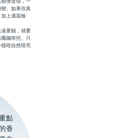
順便度假，一
轉變。如果你真
，加上適當檢
遠要靓，就要
活嘅咖啡控。只
一樣咁自然咁亮
重點
的香