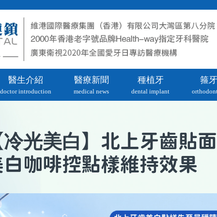
醫生介紹
醫療新聞
種植牙
箍
doctor introduction
medical news
dental implant
orthodont
冷光美白
【
】北上牙齒貼面
美白咖啡控點樣維持效果