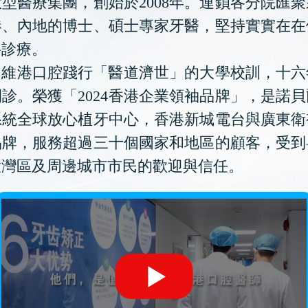
型醫療集團，創始於2008年。連鎖各分院匯
港、內地的博士、碩士專家牙醫，堅持實實在在
科診療。
維港口腔踐行「醫道濟世」的大學校訓，十六
診。榮獲「2024香港企業領袖品牌」，是諾
系統全球放心植牙中心，香港新城電台與廣東衛
品牌，服務超過三十個國家和地區的顧客，受到
大灣區及周邊城市市民的歡迎與信任。