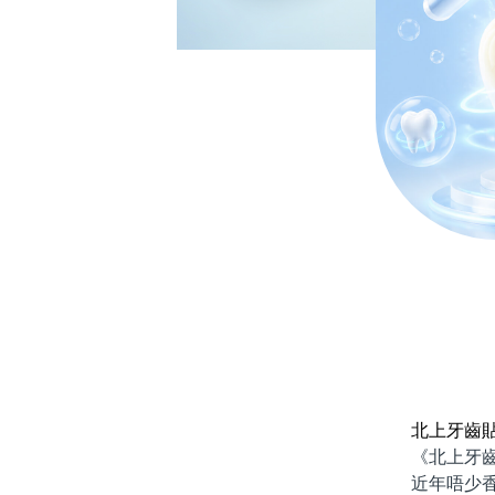
北上牙齒
《北上牙齒貼
近年唔少香港