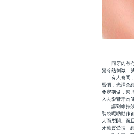
同牙肉有冇磨
覺冷熱刺激，
有人會問，做
習慣，光澤會
要定期做，幫
入去影響牙肉
講到維持效果
裝袋呢啲動作
大而裂開。而
牙釉質受損，