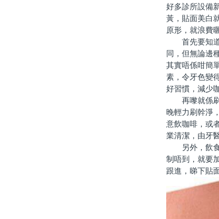
好多診所設備
黃，貼面美白
原形，就浪費
首先要知道，
同，但無論邊
其實唔係咁簡
素，令牙色變
好習慣，減少
再嚟就係刷牙
晚輕力刷幹淨
意飲咖啡，或
業清潔，由牙
另外，飲食習
制唔到，就要
跟進，睇下貼