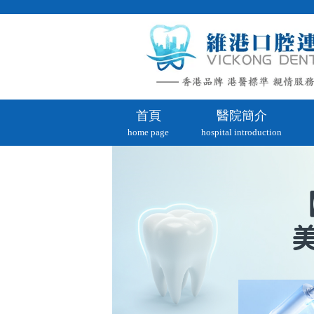
首頁
醫院簡介
home page
hospital introduction