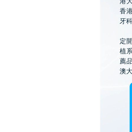
港大
香
牙
定開
植
薦
澳