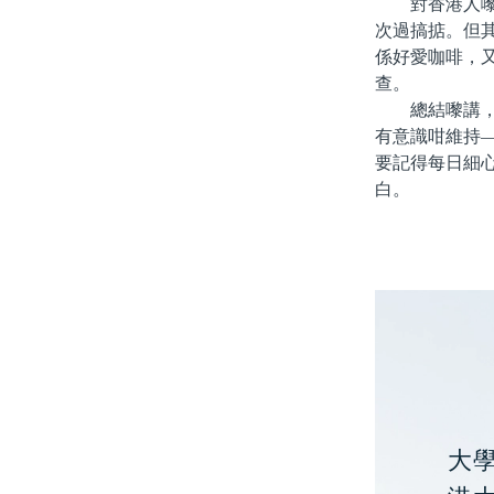
對香港人嚟講
次過搞掂。但
係好愛咖啡，
查。
總結嚟講，北
有意識咁維持
要記得每日細
白。
大