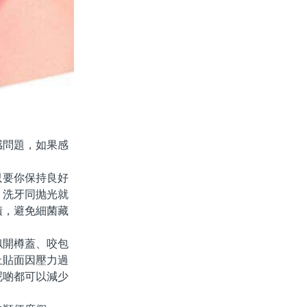
問題，如果感
要你保持良好
，洗牙同抛光就
積，避免細菌藏
開樽蓋、咬包
止貼面因壓力過
呢啲都可以減少