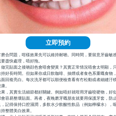
立即預約
合問題，咁樣效果先可以維持耐啲。同時間，要留意牙齒敏感
就要盡快處理，唔好拖。
完貼面之後啲顔色會唔會變黃？其實正常情況唔會太明顯，只
維持好長時間。但如果你成日飲咖啡、抽煙或者食色系重嘅食物
貼面回複亮白。每次洗牙都可以順便檢查看有冇松動或者細縫汙
健康。
，其實生活細節都好關鍵。例如唔好就咁用牙齒咬硬物，好似
都會容易整壞貼面。再者，夜晚磨牙嘅朋友就要用保護牙套，防
且，記得保持口腔濕潤，多飲水少飲酸性飲品（例如檸檬水），
維持整體美白效果。