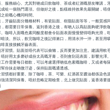
新、服務細心。尤其對啲成日飲咖啡、茶或者紅酒嘅朋友嚟講，
就成咗一個熱門選項。但做好之後，點樣維持效果先最關鍵，唔
曬之前嘅心機同時間。
牙齒貼面分幾種材料，有瓷貼面、樹脂貼面等等，一般質感同
種，都需要日常保養。返到香港之後，有啲人以爲貼面夠硬淨飲
單。咖啡入面嘅色素同酸度都會令貼面表面慢慢變得唔夠光滑，
得暗淡。所以，飲完咖啡之後記得漱口，用清水沖一沖，甚至用
咖啡直接接觸牙齒表面。
習慣。貼面並唔代表可以偷懶，反而要更加注意。建議用軟毛
，唔好用太多磨砂成份太高嘅牙膏，否則會刮花表面，影響光澤
者工作需要每日都飲，可以考慮選擇啲低色素嘅咖啡，又或者每
醫幫你抹走啲微汙迹，保持貼面嘅通透感。
慣都好重要。除了咖啡，茶、可樂、紅酒甚至醬油都係染色源
加強清潔同保養。唔好忽略定期檢查，北上做完貼面，返香港要
面