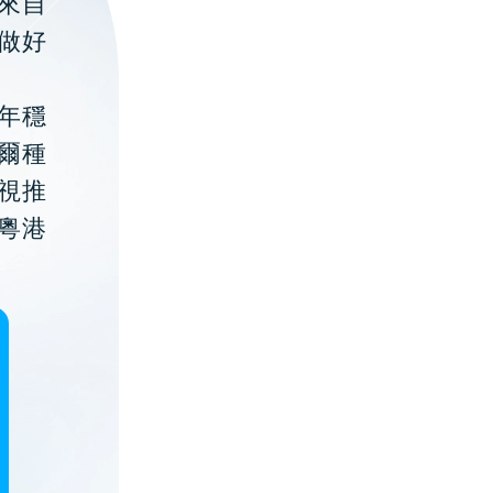
聚來自
做好
年穩
貝爾種
視推
粵港