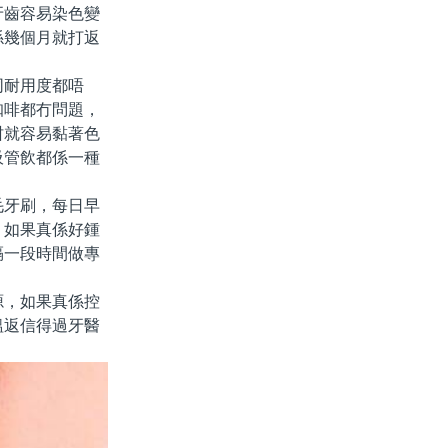
牙齒容易染色變
係幾個月就打返
耐用度都唔
咖啡都冇問題，
咁就容易黏著色
吸管飲都係一種
牙刷，每日早
。如果真係好鍾
隔一段時間做專
，如果真係控
搵返信得過牙醫