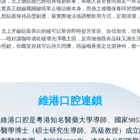
，北上做貼面已經唔再係新鮮事，有啲人甚至會同朋友一齊去
其實真正靓齒嘅關鍵唔單止喺治療本身，而係之後嘅保養同習慣
又想貼面保持晶瑩剔透，最實際做法係調整飲用方式，定期清潔
上牙齒貼面美白的確可以幫你即時提升笑容、自信加倍，但長
——唔好讓咖啡成咗破壞光澤嘅主因，反而做個既有品味又識生
心照顧，你嘅笑容就可以持久閃爍，唔論喺香港定北望神州，都
維港口腔連鎖
維港口腔是粵港知名醫藥大學導師、國家985
學醫學博士（碩士研究生導師、高級教授）成立