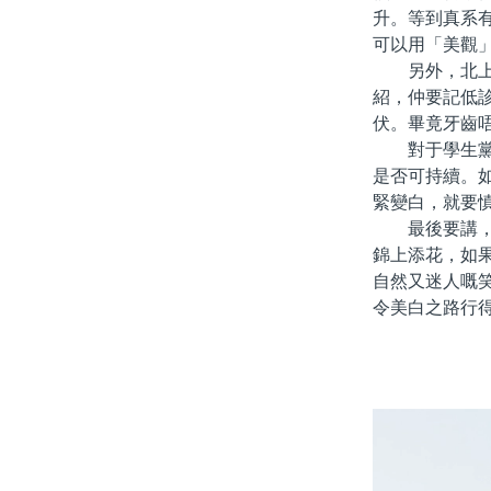
升。等到真系
可以用「美觀
另外，北上牙
紹，仲要記低
伏。畢竟牙齒
對于學生黨嚟
是否可持續。
緊變白，就要
最後要講，笑
錦上添花，如
自然又迷人嘅
令美白之路行