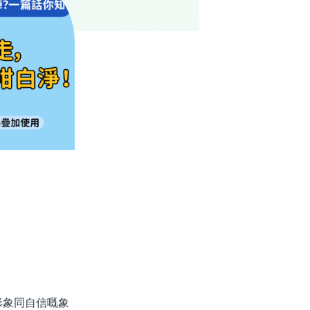
象同自信嘅象