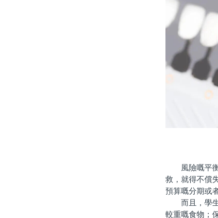
風險嘅平衡。
救，就得不償
預算嘅分期或
而且，學生黨
較重嘅食物；