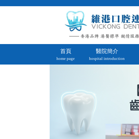
首頁
醫院簡介
home page
hospital introduction