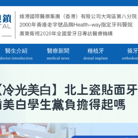
醫生介紹
醫療新聞
種植牙
箍
doctor introduction
medical news
dental implant
orthodont
冷光美白
【
】北上瓷貼面牙
齒美白學生黨負擔得起嗎