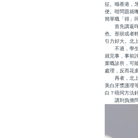
征。喺香港，
便。咁問題就
簡單嘅「得」
首先講返咩系
色、形狀或者
引力好大。北
不過，學生黨
就完事，事前
業嘅診所，可
處理，反而花
再者，北上做
美白牙漿護理
白？唔同方法
講到負擔問題