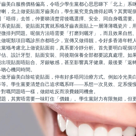
牙齒美白服務價格偏高，令唔少學生黨都心思思睇下「北上」系
嚟喇，北上做瓷貼面牙齒美白，學生黨究竟負擔得起嗎？其實呢
同「唔得」去答，仲要睇清楚背後嘅選擇、安全、同自身嘅需要
瓷貼面。瓷貼面其實就系喺牙齒表面貼上一層薄薄嘅瓷片，用
輕微排列問題。呢個方法唔需要「打磨到曬牙」，而且效果自然
上做呢類項目嘅診所亦都唔少，宣傳又做得靓，令好多香港年輕
喺考慮北上做瓷貼面前，真系要冷靜分析。首先要明白呢個項
評估、設計牙型、貼面安裝、同後期保養全部都要認真處理。如
能出現貼面唔貼合、牙龈敏感，甚至影響真牙健康。最後要「返
多啲心機同時間。
牙齒美白除咗瓷貼面，仲有好多唔同治療方式。例如冷光美白
等等。學生黨要清楚自己追求嘅系咩——系想一次見效、定系慢
針對嘅問題唔一樣，做錯咗反而浪費錢同機會。
，其實唔需要一味盯住「價錢」。學生黨財力有限無錯，但更