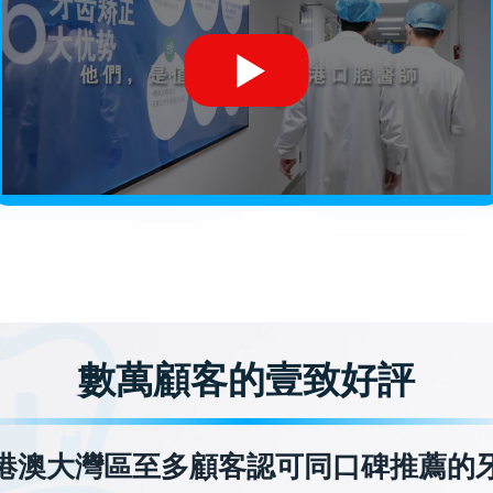
數萬顧客的壹致好評
港澳大灣區至多顧客認可同口碑推薦的