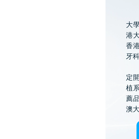
大
港大
香
牙
定開
植
薦
澳