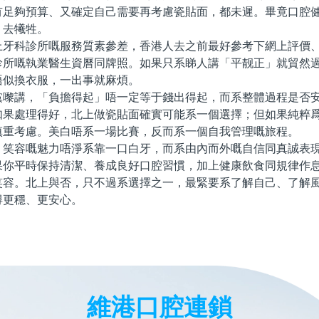
有足夠預算、又確定自己需要再考慮瓷貼面，都未遲。畢竟口腔
」去犧牲。
科診所嘅服務質素參差，香港人去之前最好參考下網上評價、
診所嘅執業醫生資曆同牌照。如果只系睇人講「平靓正」就貿然
唔似換衣服，一出事就麻煩。
講，「負擔得起」唔一定等于錢出得起，而系整體過程是否安
如果處理得好，北上做瓷貼面確實可能系一個選擇；但如果純粹
慎重考慮。美白唔系一場比賽，反而系一個自我管理嘅旅程。
容嘅魅力唔淨系靠一口白牙，而系由內而外嘅自信同真誠表現
果你平時保持清潔、養成良好口腔習慣，加上健康飲食同規律作
笑容。北上與否，只不過系選擇之一，最緊要系了解自己、了解
得更穩、更安心。
維港口腔連鎖