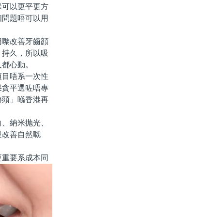
咪可以更平更方
個問題唔可以用
。
嚟改善牙齒顔
、持久，所以吸
人都心動。
目唔系一次性
果貪平選咗唔專
轉頭」喺香港再
、納米抛光、
慢改善自然嘅
重要系成本同