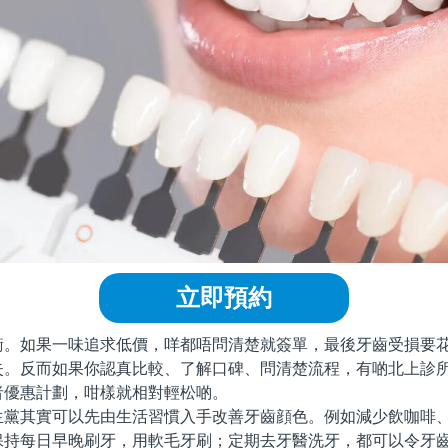
立即預約
如果一味追求低價，咩都唔問清楚就簽單，最後牙齒受損要花
失。反而如果你認真比較、了解口碑、問清楚流程，有啲北上診
者優惠計劃，咁樣就相對輕松啲。
其實可以先由生活習慣入手改善牙齒顔色。例如減少飲咖啡、
保持每日早晚刷牙，用軟毛牙刷；定期去牙醫洗牙，都可以令牙