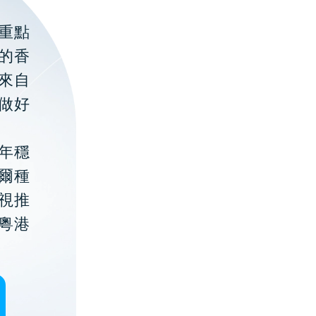
重點
的香
聚來自
做好
年穩
貝爾種
視推
粵港