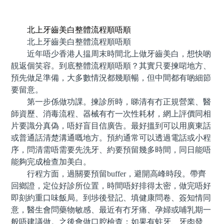
預約牙醫 contact us
北上牙齒美白整體流程順唔順
北上牙齒美白整體流程順唔順
近年唔少香港人揾周末時間北上做牙齒美白，想快啲
靚返個笑容。到底整體流程順唔順？其實只要揀啱地方、
預先做足準備，大多數情況都幾順暢，但中間都有啲細節
要留意。
第一步係做功課。揀診所時，睇清有冇正規營業、醫
師資歷、消毒流程、器械有冇一次性耗材，網上評價同相
片要識分真偽，唔好盲目信廣告。最好搵到可以用廣東話
或普通話清楚溝通嘅地方。預約通常可以透過電話或小程
序，問清需唔需要先洗牙、約要預留幾多時間，同日能唔
能夠完成檢查加美白。
行程方面，過關要預留buffer，避開高峰時段。帶齊
回鄉證，定位好診所位置，時間唔好排得太密，做完唔好
即刻約重口味飯局。到埗後登記、填健康問卷、簽知情同
意，醫生會問藥物敏感、最近有冇牙痛、孕婦或哺乳期一
般唔建議做。之後會做口腔檢查：如果有蛀牙、牙肉發