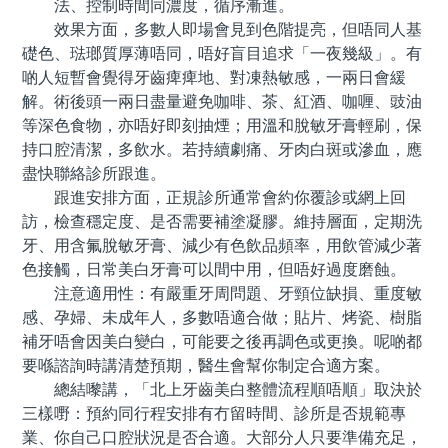
法、控制時間同濃度，循序漸進。
效果方面，多數人即場會見到色階提亮，但唔同人基
礎色、琺瑯質厚薄唔同，唔好盲目追求「一夜幾級」。有
啲人短暫會覺得牙齒痺痺地、對凍熱敏感，一兩日會緩
解。術後頭一兩日盡量避免咖啡、茶、紅酒、咖喱、豉油
等深色食物，亦唔好即刻抽煙；用溫和脫敏牙膏輕刷，保
持口腔清潔，多飲水。若持續劇痛、牙肉白斑或滲血，應
盡快聯絡診所跟進。
跟進安排方面，正規診所通常會約你覆診或網上回
訪，檢查穩定度、是否需要補塗凝膠。維持層面，定期洗
牙、用含氟脫敏牙膏、減少有色飲品頻率，用飲管減少著
色接觸，日常美白牙膏可以間中用，但唔好過度磨蝕。
注意適用性：有嚴重牙周問題、牙頸位缺損、重度敏
感、孕婦、未成年人，多數唔適合做；貼片、烤瓷、樹脂
補牙唔會因美白變白，可能要之後再調色或更換。呢啲都
要喺諮詢時講清楚預期，醫生會幫你制定合適方案。
總結嚟講，「北上牙齒美白整體流程順唔順」取決於
三樣嘢：預約同行程安排有冇留時間、診所是否規範專
業、你自己口腔狀況是否合適。大部分人只要準備充足，