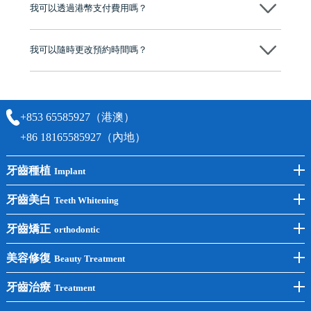
我可以透過港幣支付費用嗎？
可以。維港口腔會按照當日匯率轉算收取費用，而匯率會及時告知客人
我可以隨時更改預約時間嗎？
可以，請盡早通過wechat或whatsapp聯絡我們，告知我們你原本預約的
時間及資料，並且重新預約的日期及時段
+853 65585927（港澳）
+86 18165585927（內地）
牙齒種植
Implant
前牙種植
牙齒美白
Teeth Whitening
後牙種植
冷光美白
牙齒矯正
orthodontic
單顆種植
洗牙
牙齒矯正
美容修復
Beauty Treatment
半口種植
黃黑牙
兒童矯正
全瓷牙
牙齒治療
Treatment
全口種植
四環素牙
隱形矯正
牙缺失