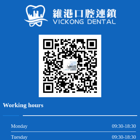
蛀牙補牙
常見問題
齙牙
鑲牙
智齒
牙貼面
牙列不齊
烤瓷牙
牙齦出血
地包天
義齒
拔牙
牙周炎
根管治療
Working hours
Monday
09:30-18:30
Tuesday
09:30-18:30