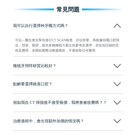
常見問題
我可以自行選擇种牙嘅方式嗎？
可以～醫生會先幫你進行CT SCAN檢查、評估骨量，再根據你嘅口腔情
況、預算、期望，提供多種種植方案比你參考及選擇，並告知詳細的流
程及費用，未開始實際治療服務前，不會收取任何費用
種植牙用咩材質比較好？
現在國際上普遍用嘅係純鈦。純鈦同人體骨質相容性高，愈合得快又穩
陣，安全可靠。
點解要選擇維港口腔？
維港口腔踐行「醫道濟世」的大學校訓，各分院匯聚來自香港、內地的
博士碩士高資歷牙醫，十七年穩定開診。榮獲「2024香港企業領袖品
假如我在 CT 掃描後不接受報價，我將會被收費嗎？？
牌」、「2025香港企業領袖品牌」，是諾貝爾種植系統全球放心植牙中
心，香港新城電台與廣東衛視推薦品牌
不會！只要未開始實際服務之前，你不會被收取任何費用。
至今已服務超過三十個國家和地區的顧客，受到粵港澳大灣區及周邊城
市市民極高的口碑評價及信任推薦 珠海、深圳設有八大分院，香港亦設
治療過程中，會出現額外加價的情況嗎？
有咨詢及服務保障中心，有任何問題都可以隨時預約免費咨詢，讓人十
分放心
不會，治療前我們會詳細說明治療方案及對應的價錢，顧客同意並簽字
後，我們才會正式進行診療服務