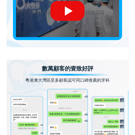
數萬顧客的壹致好評
粵港澳大灣區至多顧客認可同口碑推薦的牙科