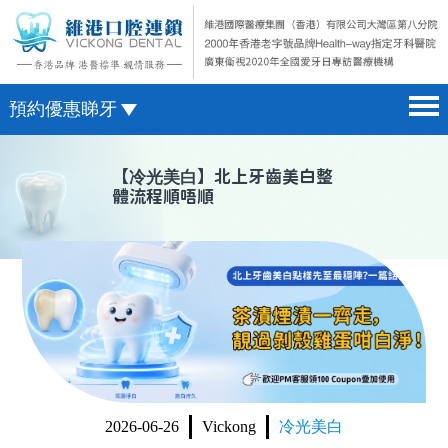
預約優惠睇牙
首頁 home page
澳門電話預約
【
冷光美白
】北上牙齒美白整
體流程順唔順
醫院簡介 hospital introduction
微信預約
醫生介紹 doctor introduction
WhatsApp預約
醫療新聞 medical news
種植牙 dental implant
箍牙 orthodontics
收費標準 change standard
2026-06-26
Vickong
冷光美白