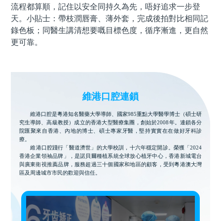
流程都算順，記住以安全同持久為先，唔好追求一步登
天。小貼士：帶枝潤唇膏、薄外套，完成後拍對比相同記
錄色板；同醫生講清想要嘅目標色度，循序漸進，更自然
更可靠。
維港口腔連鎖
維港口腔是粵港知名醫藥大學導師、國家985重點大學醫學博士（碩士研
究生導師、高級教授）成立的香港大型醫療集團，創始於2008年。連鎖各分
院匯聚來自香港、內地的博士、碩士專家牙醫，堅持實實在在做好牙科診
療。
維港口腔踐行「醫道濟世」的大學校訓，十六年穩定開診。榮獲「2024
香港企業領袖品牌」，是諾貝爾種植系統全球放心植牙中心，香港新城電台
與廣東衛視推薦品牌，服務超過三十個國家和地區的顧客，受到粵港澳大灣
區及周邊城市市民的歡迎與信任。