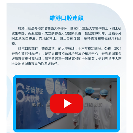
維港口腔連鎖
維港口腔是粵港知名醫藥大學導師、國家985重點大學醫學博士（碩士研
究生導師、高級教授）成立的香港大型醫療集團，創始於2008年。連鎖各分
院匯聚來自香港、內地的博士、碩士專家牙醫，堅持實實在在做好牙科診
療。
維港口腔踐行「醫道濟世」的大學校訓，十六年穩定開診。榮獲「2024
香港企業領袖品牌」，是諾貝爾種植系統全球放心植牙中心，香港新城電台
與廣東衛視推薦品牌，服務超過三十個國家和地區的顧客，受到粵港澳大灣
區及周邊城市市民的歡迎與信任。