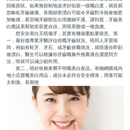
回複原狀。如果無節制地追求好似瓷一樣嘅白度，就容易
忽略咗牙齒健康。長期頻密漂白可能令牙齒對冷熱食物更
加敏感，甚至喺牙龈附近出現微細不適。講到底，牙齒美
白應該系幫助笑容更自信，而唔系變成一種負擔。
想安全美白又唔傷牙，其實有幾個重點要留意。第
一，最好搵專業牙醫評估你嘅牙齒狀況。唔同人牙質唔
同，例如有蛀牙、牙石、或牙齦炎嘅情況，就唔適合即刻
做漂白。醫生可以根據你牙齒嘅條件推薦適合濃度同方
法，咁就可以減少副作用。
第二，唔好依賴來曆不明嘅美白産品。有啲網購或內
地小店賣嘅美白用品，成分未必符合安全標准，用落可能
太刺激。長期使