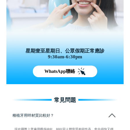
星期壹至星期日、公眾假期正常應診
9:30am-6:30pm
WhatsApp聯絡
常見問題
種植牙用咩材質比較好？
現在國際上普遍用嘅係純鈦。純鈦同人體骨質相容性高，愈合得快又穩