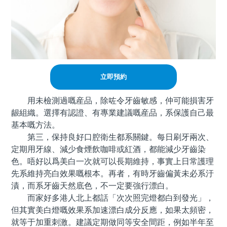
立即預約
用未檢測過嘅産品，除咗令牙齒敏感，仲可能損害牙
龈組織。選擇有認證、有專業建議嘅産品，系保護自己最
基本嘅方法。
第三，保持良好口腔衛生都系關鍵。每日刷牙兩次、
定期用牙線、減少食煙飲咖啡或紅酒，都能減少牙齒染
色。唔好以爲美白一次就可以長期維持，事實上日常護理
先系維持亮白效果嘅根本。再者，有時牙齒偏黃未必系汙
漬，而系牙齒天然底色，不一定要強行漂白。
而家好多港人北上都話「次次照完燈都白到發光」，
但其實美白燈嘅效果系加速漂白成分反應，如果太頻密，
就等于加重刺激。建議定期做同等安全間距，例如半年至