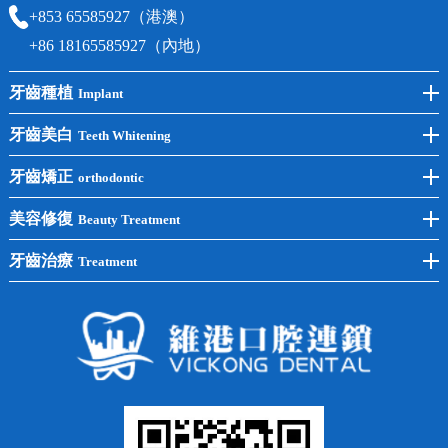
+853 65585927（港澳）
+86 18165585927（內地）
牙齒種植
Implant
前牙種植
牙齒美白
Teeth Whitening
後牙種植
冷光美白
牙齒矯正
orthodontic
單顆種植
洗牙
牙齒矯正
美容修復
Beauty Treatment
半口種植
黃黑牙
兒童矯正
全瓷牙
牙齒治療
Treatment
全口種植
四環素牙
隱形矯正
牙缺失
蛀牙補牙
常見問題
齙牙
鑲牙
智齒
牙貼面
牙列不齊
烤瓷牙
牙齦出血
地包天
義齒
拔牙