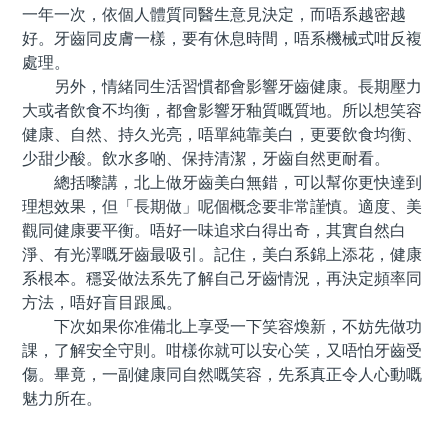
一年一次，依個人體質同醫生意見決定，而唔系越密越
好。牙齒同皮膚一樣，要有休息時間，唔系機械式咁反複
處理。
另外，情緒同生活習慣都會影響牙齒健康。長期壓力
大或者飲食不均衡，都會影響牙釉質嘅質地。所以想笑容
健康、自然、持久光亮，唔單純靠美白，更要飲食均衡、
少甜少酸。飲水多啲、保持清潔，牙齒自然更耐看。
總括嚟講，北上做牙齒美白無錯，可以幫你更快達到
理想效果，但「長期做」呢個概念要非常謹慎。適度、美
觀同健康要平衡。唔好一味追求白得出奇，其實自然白
淨、有光澤嘅牙齒最吸引。記住，美白系錦上添花，健康
系根本。穩妥做法系先了解自己牙齒情況，再決定頻率同
方法，唔好盲目跟風。
下次如果你准備北上享受一下笑容煥新，不妨先做功
課，了解安全守則。咁樣你就可以安心笑，又唔怕牙齒受
傷。畢竟，一副健康同自然嘅笑容，先系真正令人心動嘅
魅力所在。