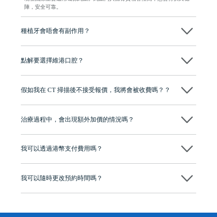
陣，安全可靠。
種植牙會唔會有副作用？
维港口腔種植術前會有專家醫生評估且出具植牙方案，術中使用微創植
牙設備進行微創操作，能有效減少創傷，並且都為高資曆專家醫生操
點解要選擇維港口腔？
作，會最大化避免一切副作用。
維港口腔踐行「醫道濟世」的大學校訓，各分院匯聚來自香港、內地的
博士碩士高資歷牙醫，十七年穩定開診。榮獲「2024香港企業領袖品
假如我在 CT 掃描後不接受報價，我將會被收費嗎？？
牌」、「2025香港企業領袖品牌」，是諾貝爾種植系統全球放心植牙中
心，香港新城電台與廣東衛視推薦品牌
不會！只要未開始實際服務之前，你不會被收取任何費用。
至今已服務超過三十個國家和地區的顧客，受到粵港澳大灣區及周邊城
市市民極高的口碑評價及信任推薦 珠海、深圳設有八大分院，香港亦設
治療過程中，會出現額外加價的情況嗎？
有咨詢及服務保障中心，有任何問題都可以隨時預約免費咨詢，讓人十
分放心
不會，治療前我們會詳細說明治療方案及對應的價錢，顧客同意並簽字
後，我們才會正式進行診療服務
我可以透過港幣支付費用嗎？
可以。維港口腔會按照當日匯率轉算收取費用，而匯率會及時告知客人
我可以隨時更改預約時間嗎？
可以，請盡早通過wechat或whatsapp聯絡我們，告知我們你原本預約的
時間及資料，並且重新預約的日期及時段