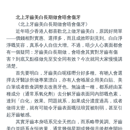
預約牙醫 contact us
北上牙齒美白長期做會唔會傷牙
《北上牙齒美白長期做會唔會傷牙》
近年唔少香港人都喜歡北上做牙齒美白，原因好簡單
——價錢相對實惠、選擇多，而且成效即刻見到。白白淨
淨嘅笑容，真系令人自信大增。不過，唔少人心裏面都會
有一個疑問：牙齒美白長期做，會唔會其實對牙齒有傷
害？到底又點樣做先至安全同有效？今次就同大家慢慢講
清楚。
首先要明白，牙齒美白呢樣嘢分好多種。有啲人會選
擇去牙醫診所做專業漂白，亦有人會喺屋企用美白貼、美
白筆或者飲食調整去改善牙色。無論邊一種，都系經由某
種成分（通常系氧化劑）去分解牙齒表面同內部嘅色素，
達到「白化」效果。問題就系，如果成分濃度過高，或者
做得太密，就有可能令牙齒表面嘅琺琅質被削弱，甚至引
起牙齒敏感。
其實牙齒本身唔系完全天然白，而系略帶黃調。牙齒
美白並唔系永恒效果，通常幾個星期或幾個月後都會開始