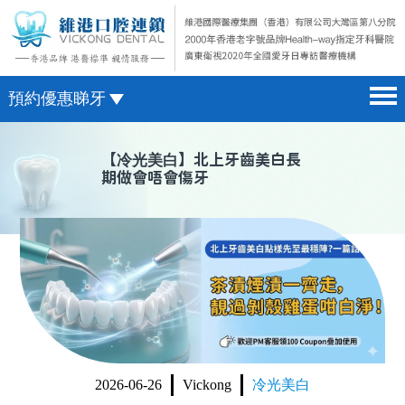
預約優惠睇牙
首頁 home page
澳門電話預約
【
冷光美白
】北上牙齒美白長
期做會唔會傷牙
醫院簡介 hospital introduction
微信預約
醫生介紹 doctor introduction
WhatsApp預約
醫療新聞 medical news
種植牙 dental implant
箍牙 orthodontics
收費標準 change standard
2026-06-26
Vickong
冷光美白