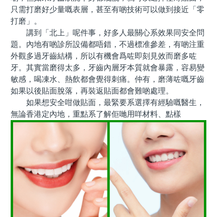
只需打磨好少量嘅表層，甚至有啲技術可以做到接近「零
打磨」。
講到「北上」呢件事，好多人最關心系效果同安全問
題。內地有啲診所設備都唔錯，不過標准參差，有啲注重
外觀多過牙齒結構，所以有機會爲咗即刻見效而磨多咗
牙。其實當磨得太多，牙齒內層牙本質就會暴露，容易變
敏感，喝凍水、熱飲都會覺得刺痛。仲有，磨薄咗嘅牙齒
如果以後貼面脫落，再裝返貼面都會難啲處理。
如果想安全咁做貼面，最緊要系選擇有經驗嘅醫生，
無論香港定內地，重點系了解佢哋用咩材料、點樣