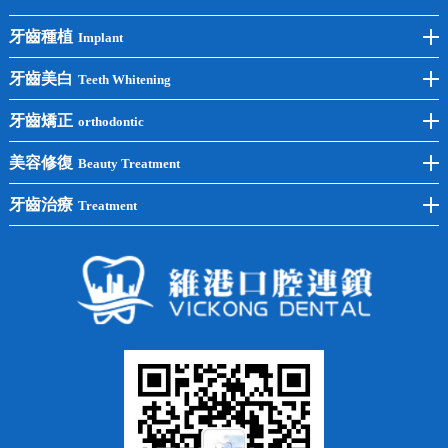
牙齒種植
Implant
前牙種植
牙齒美白
Teeth Whitening
後牙種植
冷光美白
牙齒矯正
orthodontic
單顆種植
洗牙
牙齒矯正
美容修復
Beauty Treatment
半口種植
黃黑牙
兒童矯正
全瓷牙
牙齒治療
Treatment
全口種植
四環素牙
隱形矯正
牙缺失
蛀牙補牙
常見問題
齙牙
鑲牙
智齒
牙貼面
牙列不齊
烤瓷牙
牙齦出血
地包天
義齒
拔牙
牙周炎
根管治療