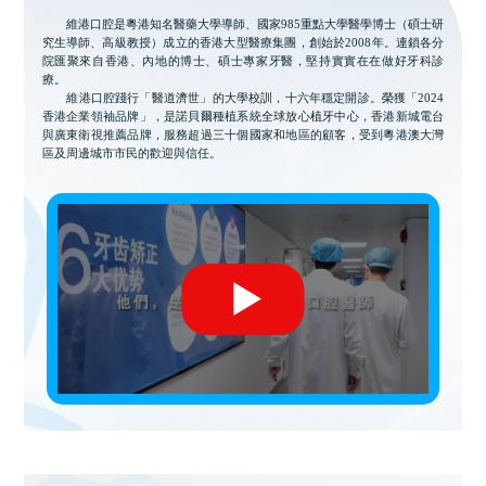
維港口腔是粵港知名醫藥大學導師、國家985重點大學醫學博士（碩士研
究生導師、高級教授）成立的香港大型醫療集團，創始於2008年。連鎖各分
院匯聚來自香港、內地的博士、碩士專家牙醫，堅持實實在在做好牙科診
療。
維港口腔踐行「醫道濟世」的大學校訓，十六年穩定開診。榮獲「2024
香港企業領袖品牌」，是諾貝爾種植系統全球放心植牙中心，香港新城電台
與廣東衛視推薦品牌，服務超過三十個國家和地區的顧客，受到粵港澳大灣
區及周邊城市市民的歡迎與信任。