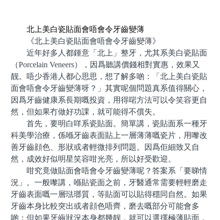
預約牙醫 contact us
北上美白瓷貼面會唔會令牙齒變薄
《北上美白瓷貼面會唔會令牙齒變薄》
近年好多人都鍾意「北上」整牙，尤其系美白瓷貼面
（Porcelain Veneers），因爲聽講價錢相對實惠，效果又
靓。唔少香港人都心思思，想了解多啲：「北上美白瓷貼
面會唔會令牙齒變薄呀？」其實呢個問題真系值得關心，
因爲牙齒健康系長期嘅投資，用得啱方法可以令笑容更自
然，但如果冇做好功課，就可能得不償失。
首先，要明白咩系瓷貼面。簡單講，瓷貼面系一種牙
科美學治療，係喺牙齒表面貼上一層薄薄嘅瓷片，用嚟改
善牙齒顔色、形狀或者輕微排列問題。因爲佢細致又自
然，成效好似明星笑容咁光亮，所以好受歡迎。
咁究竟做貼面會唔會令牙齒變薄呢？答案系「要睇情
況」。一般嚟講，喺貼瓷面之前，牙醫通常需要輕輕磨走
牙齒表面嘅一層琺瑯質，等貼面可以貼得穩同自然。如果
牙齒本身比較突出或者顔色唔齊，磨去嘅部分可能會多
啲；但如果牙齒狀況本身都幾靓，就可以選擇極薄貼面，