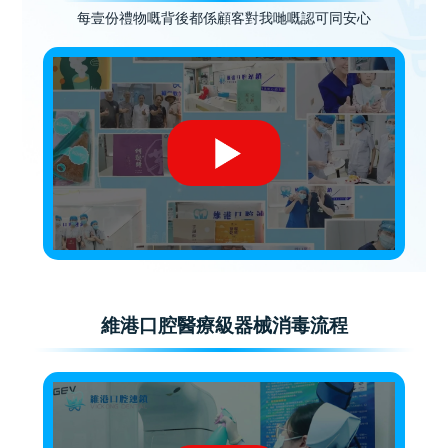
每壹份禮物嘅背後都係顧客對我哋嘅認可同安心
維港口腔醫療級器械消毒流程