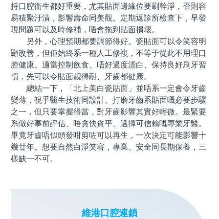
持口腔衛生都好重要，尤其貼面邊緣位要刷幹淨，否則容
易積聚汙漬，影響壽命同美觀。定期返診所檢查下，早發
現問題可以及時修補，唔會拖到貼面損壞。
另外，心理預期都要調節得好。瓷貼面可以令笑容明
顯改善，但佢始終系一種人工修複，不等于從此不用理口
腔健康。適當控制飲食、唔好過度漂白、保持良好刷牙習
慣，先可以令貼面靓得耐、牙齒都健康。
總結一下，「北上美白瓷貼面」並唔系一定會令牙齒
變薄，視乎醫生技術同設計。打磨牙齒系貼面嘅必要步驟
之一，但只要掌握得當，對牙齒影響其實好輕微。最緊要
系做好事前評估、唔貪快貪平、選擇可信賴嘅專業牙醫。
畢竟牙齒唔似頭發咁剪咗可以再生，一次決定可能影響十
幾廿年。想要自然白淨笑容，專業、安全同長期保養，三
樣缺一不可。
維港口腔連鎖