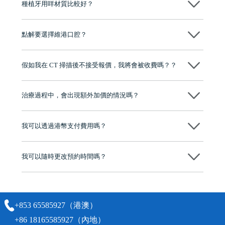
種植牙用咩材質比較好？
現在國際上普遍用嘅係純鈦。純鈦同人體骨質相容性高，愈合得快又穩
陣，安全可靠。
點解要選擇維港口腔？
維港口腔踐行「醫道濟世」的大學校訓，各分院匯聚來自香港、內地的
博士碩士高資歷牙醫，十七年穩定開診。榮獲「2024香港企業領袖品
假如我在 CT 掃描後不接受報價，我將會被收費嗎？？
牌」、「2025香港企業領袖品牌」，是諾貝爾種植系統全球放心植牙中
心，香港新城電台與廣東衛視推薦品牌
不會！只要未開始實際服務之前，你不會被收取任何費用。
至今已服務超過三十個國家和地區的顧客，受到粵港澳大灣區及周邊城
市市民極高的口碑評價及信任推薦 珠海、深圳設有八大分院，香港亦設
治療過程中，會出現額外加價的情況嗎？
有咨詢及服務保障中心，有任何問題都可以隨時預約免費咨詢，讓人十
分放心
不會，治療前我們會詳細說明治療方案及對應的價錢，顧客同意並簽字
後，我們才會正式進行診療服務
我可以透過港幣支付費用嗎？
可以。維港口腔會按照當日匯率轉算收取費用，而匯率會及時告知客人
我可以隨時更改預約時間嗎？
可以，請盡早通過wechat或whatsapp聯絡我們，告知我們你原本預約的
時間及資料，並且重新預約的日期及時段
+853 65585927（港澳）
+86 18165585927（內地）