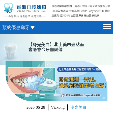
預約優惠睇牙
首頁 home page
澳門電話預約
【
冷光美白
】北上美白瓷貼面
會唔會令牙齒變薄
醫院簡介 hospital introduction
微信預約
醫生介紹 doctor introduction
WhatsApp預約
醫療新聞 medical news
種植牙 dental implant
箍牙 orthodontics
收費標準 change standard
2026-06-28
Vickong
冷光美白