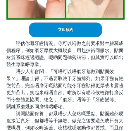
立即預約
評估你嘅牙齒情況。你可以喺做之前要求醫生解釋成
個程序，例如磨牙厚度大概幾多、用乜技術同膠水、貼面
材質系咪經過認證。呢啲問題聽落細節，但其實可以睇出
醫生專業唔專業。
唔少人都會問：「可唔可以唔磨牙都做到貼面效
果？」理論上得，不過要取決于牙齒排列。如果牙齒有輕
微前凸，完全唔磨牙嘅貼面可能令牙齒顯得更厚或者唇邊
更加凸出，笑起來就唔自然。咁所以有啲時候輕微打磨反
而令整體更協調。總之，「磨牙」唔等于「牙齒變薄」，
關鍵系磨幾多同磨得啱唔啱。
講開貼面保養，都系唔少人忽略嘅重點。貼面雖然硬
度接近真牙，但都唔等于無敵。做完之後要避免成日食太
硬嘅嘢，例如咬啤酒蓋、咬核桃呢啲動作都要戒。而且保