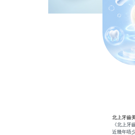
北上牙齒
《北上牙齒美
近幾年唔少香