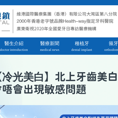
醫生介紹
醫療新聞
種植牙
箍
doctor introduction
medical news
dental implant
orthodont
冷光美白
【
】北上牙齒美白
會唔會出現敏感問題