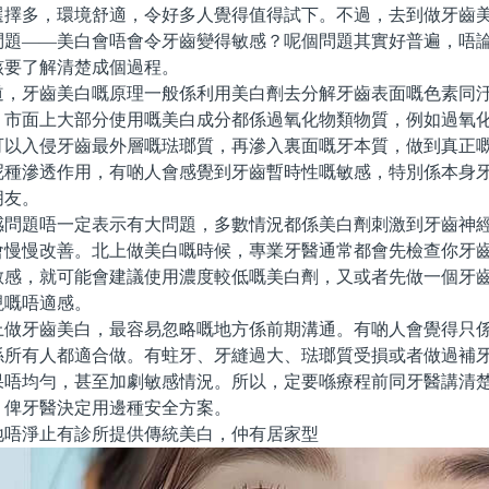
選擇多，環境舒適，令好多人覺得值得試下。不過，去到做牙齒
問題——美白會唔會令牙齒變得敏感？呢個問題其實好普遍，唔
該要了解清楚成個過程。
牙齒美白嘅原理一般係利用美白劑去分解牙齒表面嘅色素同汙
。市面上大部分使用嘅美白成分都係過氧化物類物質，例如過氧
可以入侵牙齒最外層嘅琺瑯質，再滲入裏面嘅牙本質，做到真正
呢種滲透作用，有啲人會感覺到牙齒暫時性嘅敏感，特別係本身
朋友。
題唔一定表示有大問題，多數情況都係美白劑刺激到牙齒神經
會慢慢改善。北上做美白嘅時候，專業牙醫通常都會先檢查你牙
敏感，就可能會建議使用濃度較低嘅美白劑，又或者先做一個牙
現嘅唔適感。
牙齒美白，最容易忽略嘅地方係前期溝通。有啲人會覺得只係
係所有人都適合做。有蛀牙、牙縫過大、琺瑯質受損或者做過補
果唔均勻，甚至加劇敏感情況。所以，定要喺療程前同牙醫講清
，俾牙醫決定用邊種安全方案。
淨止有診所提供傳統美白，仲有居家型