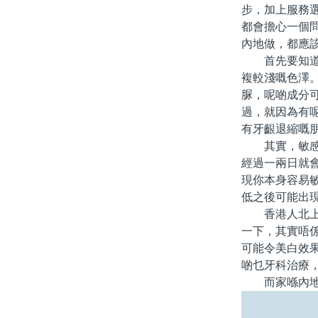
步，加上服務
都會擔心一個
內地做，都應
首先要知道，
複較淺嘅色澤
脲，呢啲成分
過，就因為有
有牙齦退縮嘅
其實，敏感問
經過一兩日就
現你本身容易
低之後可能出
香港人北上做
一下，其實唔
可能令美白效
啲乜牙科治療
而家喺內地唔