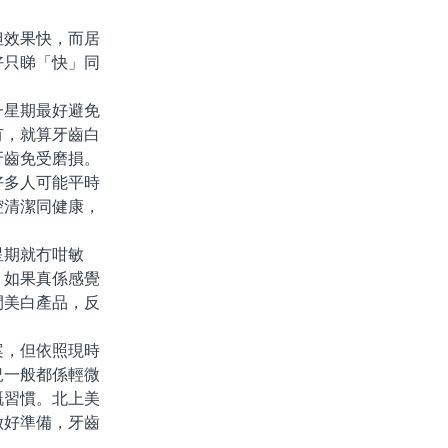
效果快，而居
好只睇「快」同
星期最好避免
有，就算牙齒白
牙齒免受磨損。
多人可能平時
腔清潔同健康，
期就冇咁敏
。如果真係感覺
間美白產品，反
，但依照現時
況一般都係輕微
嘅習慣。北上美
做好準備，牙齒