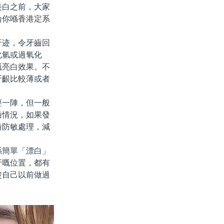
美白之前，大家
論你喺香港定系
迹，令牙齒回
化氫或過氧化
嘅亮白效果。不
牙齦比較薄或者
一陣，但一般
齒情況，如果發
齒防敏處理，減
簡單「漂白」
牙嘅位置，都有
楚自己以前做過