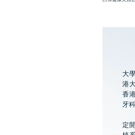
大
港大
香
牙
定開