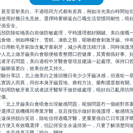
至雷射美白。不過唔同方式都有差異，例如冷光美白時間短但
續使用好幾日先見效。選擇時要睇返自己嘅生活習慣同耐性，唔
要係安全。
防除咗喺美白前做防敏處理，平時護理都好關鍵。美白後嘅一
嘅食物，例如檸檬汁、雪糕、凍飲之類，呢啲都會刺激牙齒。仲
每日用軟毛牙刷加含氟牙膏刷牙，減少再度沈積汙漬，同時保護
北上做牙齒美白會順便檢查整體口腔健康，其實都係好事。好
或者牙石問題，美白過程中牙醫會發現並建議一起處理。保持口
牙齒睇落更白，效果自然又持久。
分享話，北上做美白之後頭幾日有少少牙齒冰感，但過咗一星
其實因人而異，同你本身牙齒質地、療程方法、藥劑濃度都有關
即刻用防敏牙膏又或者請牙醫幫手做舒緩處理，唔好自己亂用坊
更傷。
北上牙齒美白會唔會出現敏感問題」呢個問題冇一個絕對答案
要選擇正規機構同專業牙醫，並且按指示做好前後護理，敏感情
長遠保持靚白笑容，除咗信得過嘅牙醫，更重要係自己日常護牙
個方便又有效嘅選擇，但記得安全永遠排第一，只要了解清楚同
然，先至係真正嘅「靚白」關鍵。