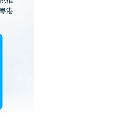
視推
粵港