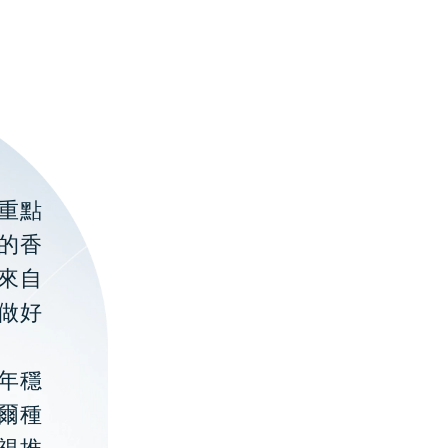
重點
的香
聚來自
做好
年穩
貝爾種