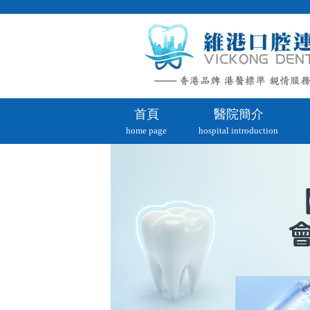
首頁
醫院簡介
home page
hospital introduction