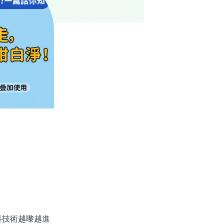
技術越嚟越進