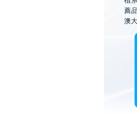
植
薦
澳