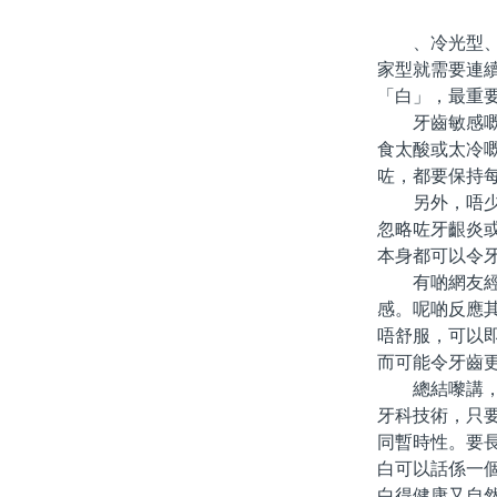
、冷光型、甚
家型就需要連
「白」，最重
牙齒敏感嘅預
食太酸或太冷
咗，都要保持
另外，唔少人
忽略咗牙齦炎
本身都可以令
有啲網友經驗
感。呢啲反應
唔舒服，可以
而可能令牙齒
總結嚟講，「
牙科技術，只
同暫時性。要
白可以話係一
白得健康又自