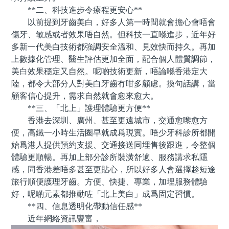
**二、科技進步令療程更安心**
以前提到牙齒美白，好多人第一時間就會擔心會唔會
傷牙、敏感或者效果唔自然。但科技一直喺進步，近年好
多新一代美白技術都強調安全溫和、見效快而持久。再加
上數據化管理、醫生評估更加全面，配合個人體質調節，
美白效果穩定又自然。呢啲技術更新，唔論喺香港定大
陸，都令大部分人對美白牙齒冇咁多顧慮。換句話講，當
顧客信心提升，需求自然就會愈來愈大。
**三、「北上」護理體驗更方便**
香港去深圳、廣州、甚至更遠城市，交通愈嚟愈方
便，高鐵一小時生活圈早就成爲現實。唔少牙科診所都開
始爲港人提供預約支援、交通接送同埋售後跟進，令整個
體驗更順暢。再加上部分診所裝潢舒適、服務講求私隱
感，同香港差唔多甚至更貼心，所以好多人會選擇趁短途
旅行順便護理牙齒。方便、快捷、專業，加埋服務體驗
好，呢啲元素都推動咗「北上美白」成爲固定習慣。
**四、信息透明化帶動信任感**
近年網絡資訊豐富，