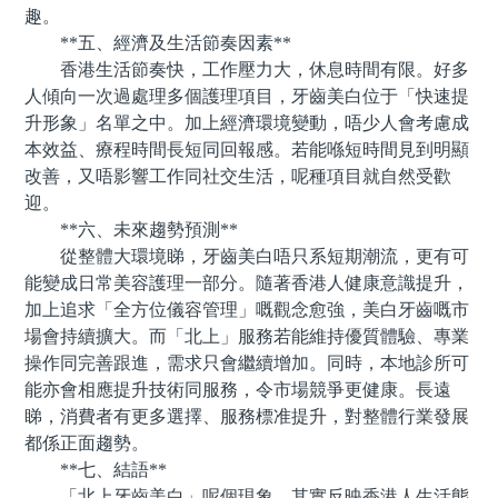
趣。
**五、經濟及生活節奏因素**
香港生活節奏快，工作壓力大，休息時間有限。好多
人傾向一次過處理多個護理項目，牙齒美白位于「快速提
升形象」名單之中。加上經濟環境變動，唔少人會考慮成
本效益、療程時間長短同回報感。若能喺短時間見到明顯
改善，又唔影響工作同社交生活，呢種項目就自然受歡
迎。
**六、未來趨勢預測**
從整體大環境睇，牙齒美白唔只系短期潮流，更有可
能變成日常美容護理一部分。隨著香港人健康意識提升，
加上追求「全方位儀容管理」嘅觀念愈強，美白牙齒嘅市
場會持續擴大。而「北上」服務若能維持優質體驗、專業
操作同完善跟進，需求只會繼續增加。同時，本地診所可
能亦會相應提升技術同服務，令市場競爭更健康。長遠
睇，消費者有更多選擇、服務標准提升，對整體行業發展
都係正面趨勢。
**七、結語**
「北上牙齒美白」呢個現象，其實反映香港人生活態