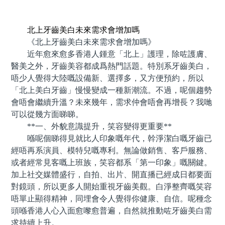
預約牙醫 contact us
北上牙齒美白未來需求會增加嗎
《北上牙齒美白未來需求會增加嗎》
近年愈來愈多香港人鍾意「北上」護理，除咗護膚、
醫美之外，牙齒美容都成爲熱門話題。特別系牙齒美白，
唔少人覺得大陸嘅設備新、選擇多，又方便預約，所以
「北上美白牙齒」慢慢變成一種新潮流。不過，呢個趨勢
會唔會繼續升溫？未來幾年，需求仲會唔會再增長？我哋
可以從幾方面睇睇。
**一、外貌意識提升，笑容變得更重要**
喺呢個睇得見就比人印象嘅年代，幹淨潔白嘅牙齒已
經唔再系演員、模特兒嘅專利。無論做銷售、客戶服務、
或者經常見客嘅上班族，笑容都系「第一印象」嘅關鍵。
加上社交媒體盛行，自拍、出片、開直播已經成日都要面
對鏡頭，所以更多人開始重視牙齒美觀。白淨整齊嘅笑容
唔單止顯得精神，同埋會令人覺得你健康、自信。呢種念
頭喺香港人心入面愈嚟愈普遍，自然就推動咗牙齒美白需
求持續上升。