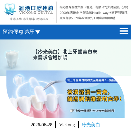
預約優惠睇牙
首頁 home page
澳門電話預約
【
冷光美白
】北上牙齒美白未
來需求會增加嗎
醫院簡介 hospital introduction
微信預約
醫生介紹 doctor introduction
WhatsApp預約
醫療新聞 medical news
種植牙 dental implant
箍牙 orthodontics
收費標準 change standard
2026-06-28
Vickong
冷光美白