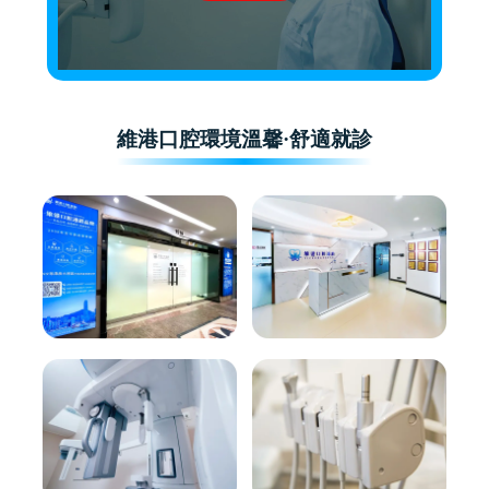
維港口腔環境溫馨·舒適就診