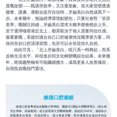
度嘅改變——既講求效率，又注重形象。當大家習慣透過
微整、護膚、運動去提升自信時，牙齒美白自然成爲下一
步。未來幾年，無論經濟環境點變化，只要社會對「笑容
美學」嘅關注持續，牙齒美白需求大概率都會穩步上升。
至于選擇喺香港定北上，都系取決于個人需要同信任感。
最重要嘅，系搵到適合自己口腔健康情況嘅專業方案，同
保持良好口腔清潔習慣，先至可以令笑容持久自然。
由此可見，「北上牙齒美白」唔只系一時興起，而系
反映生活水平、科技進步同文化轉變嘅綜合結果。未來幾
年，呢個趨勢極有可能繼續擴大，成爲更多人改善儀容、
自我投資嘅熱門選項。
維港口腔連鎖
維港口腔是粵港知名醫藥大學導師、國家985重點大學醫學博士（碩士研
究生導師、高級教授）成立的香港大型醫療集團，創始於2008年。連鎖各分
院匯聚來自香港、內地的博士、碩士專家牙醫，堅持實實在在做好牙科診