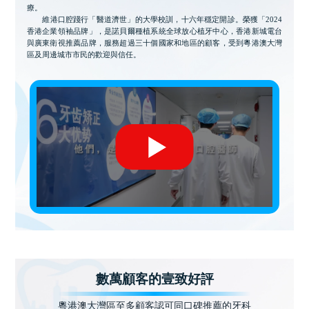
療。
維港口腔踐行「醫道濟世」的大學校訓，十六年穩定開診。榮獲「2024
香港企業領袖品牌」，是諾貝爾種植系統全球放心植牙中心，香港新城電台
與廣東衛視推薦品牌，服務超過三十個國家和地區的顧客，受到粵港澳大灣
區及周邊城市市民的歡迎與信任。
數萬顧客的壹致好評
粵港澳大灣區至多顧客認可同口碑推薦的牙科