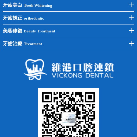
前牙種植
牙齒美白
Teeth Whitening
後牙種植
冷光美白
牙齒矯正
orthodontic
單顆種植
洗牙
牙齒矯正
美容修復
Beauty Treatment
半口種植
黃黑牙
兒童矯正
全瓷牙
牙齒治療
Treatment
全口種植
四環素牙
隱形矯正
牙缺失
蛀牙補牙
常見問題
齙牙
鑲牙
智齒
牙貼面
牙列不齊
烤瓷牙
牙齦出血
地包天
義齒
拔牙
牙周炎
根管治療