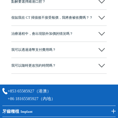
點解要選擇維港口腔？
維港口腔踐行「醫道濟世」的大學校訓，各分院匯聚來自香港、內地的
博士碩士高資歷牙醫，十七年穩定開診。榮獲「2024香港企業領袖品
假如我在 CT 掃描後不接受報價，我將會被收費嗎？？
牌」、「2025香港企業領袖品牌」，是諾貝爾種植系統全球放心植牙中
心，香港新城電台與廣東衛視推薦品牌
不會！只要未開始實際服務之前，你不會被收取任何費用。
至今已服務超過三十個國家和地區的顧客，受到粵港澳大灣區及周邊城
市市民極高的口碑評價及信任推薦 珠海、深圳設有八大分院，香港亦設
治療過程中，會出現額外加價的情況嗎？
有咨詢及服務保障中心，有任何問題都可以隨時預約免費咨詢，讓人十
分放心
不會，治療前我們會詳細說明治療方案及對應的價錢，顧客同意並簽字
後，我們才會正式進行診療服務
我可以透過港幣支付費用嗎？
可以。維港口腔會按照當日匯率轉算收取費用，而匯率會及時告知客人
我可以隨時更改預約時間嗎？
可以，請盡早通過wechat或whatsapp聯絡我們，告知我們你原本預約的
時間及資料，並且重新預約的日期及時段
+853 65585927（港澳）
+86 18165585927（內地）
牙齒種植
Implant