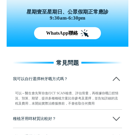
星期壹至星期日、公眾假期正常應診
9:30am-6:30pm
WhatsApp聯絡
常見問題
我可以自行選擇种牙嘅方式嗎？
可以～醫生會先幫你進行CT SCAN檢查、評估骨量，再根據你嘅口腔情
況、預算、期望，提供多種種植方案比你參考及選擇，並告知詳細的流
程及費用，未開始實際治療服務前，不會收取任何費用
種植牙用咩材質比較好？
現在國際上普遍用嘅係純鈦。純鈦同人體骨質相容性高，愈合得快又穩
陣，安全可靠。