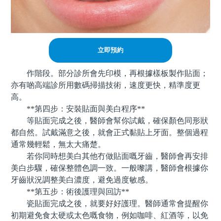
立即預約
作階段。部分診所會先印模，再根據樣板製作貼面；
亦有啲高端診所用數碼掃描技術，速度更快，精準度更
高。
**第四步：安裝貼面與美白程序**
等貼面完成之後，醫師會幫你試戴，確保顏色同形狀
都自然。試戴滿意之後，就會正式黏貼上牙面。整個過程
通常幾輕鬆，無太大痛楚。
若你同時想美白其他冇做貼面嘅牙齒，醫師會再安排
美白步驟，確保整體色調一致。一般嚟講，醫師會根據你
牙齒狀況調整美白濃度，避免過度敏感。
**第五步：術後護理與回訪**
瓷貼面完成之後，就要好好護理。醫師通常會提醒你
初期避免食太硬或太色嘅食物，例如咖啡、紅酒等，以免