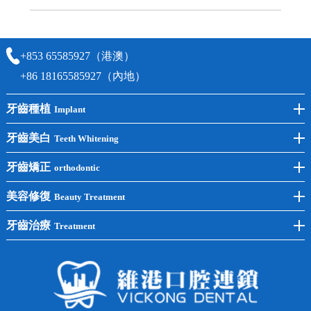
可以，請盡早通過wechat或whatsapp聯絡我們，告知我們你原本預約的
時間及資料，並且重新預約的日期及時段
+853 65585927（港澳）
+86 18165585927（內地）
牙齒種植
Implant
前牙種植
牙齒美白
Teeth Whitening
後牙種植
冷光美白
牙齒矯正
orthodontic
單顆種植
洗牙
牙齒矯正
美容修復
Beauty Treatment
半口種植
黃黑牙
兒童矯正
全瓷牙
牙齒治療
Treatment
全口種植
四環素牙
隱形矯正
牙缺失
蛀牙補牙
常見問題
齙牙
鑲牙
智齒
牙貼面
牙列不齊
烤瓷牙
牙齦出血