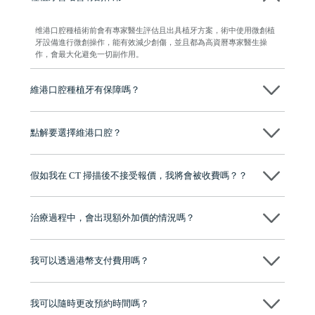
维港口腔種植術前會有專家醫生評估且出具植牙方案，術中使用微創植
牙設備進行微創操作，能有效減少創傷，並且都為高資曆專家醫生操
作，會最大化避免一切副作用。
維港口腔種植牙有保障嗎？
維港口腔全程選用如Nobel、Osstem等國際知名大品牌植體，物料均可溯
源，種植牙手術均由多年經驗嘅高資曆牙醫團隊負責，並提供術後多年
點解要選擇維港口腔？
保養指導同維護服務，確保種完之後穩定、耐用又安心。
維港口腔踐行「醫道濟世」的大學校訓，各分院匯聚來自香港、內地的
博士碩士高資歷牙醫，十七年穩定開診。榮獲「2024香港企業領袖品
假如我在 CT 掃描後不接受報價，我將會被收費嗎？？
牌」、「2025香港企業領袖品牌」，是諾貝爾種植系統全球放心植牙中
心，香港新城電台與廣東衛視推薦品牌
不會！只要未開始實際服務之前，你不會被收取任何費用。
至今已服務超過三十個國家和地區的顧客，受到粵港澳大灣區及周邊城
市市民極高的口碑評價及信任推薦 珠海、深圳設有八大分院，香港亦設
治療過程中，會出現額外加價的情況嗎？
有咨詢及服務保障中心，有任何問題都可以隨時預約免費咨詢，讓人十
分放心
不會，治療前我們會詳細說明治療方案及對應的價錢，顧客同意並簽字
後，我們才會正式進行診療服務
我可以透過港幣支付費用嗎？
可以。維港口腔會按照當日匯率轉算收取費用，而匯率會及時告知客人
我可以隨時更改預約時間嗎？