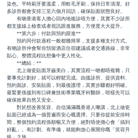
染色。平時刷牙要溫柔，用軟毛牙刷，保持日常清潔。好
多診所都會安排三至六個月回訪，確保貼面狀態良好。
有啲香港客人擔心回內地複診唔方便，其實不少診所
都支援線上檢查或者視訊跟進服務，方便度大大提升。
**第六步：付款與預約跟進**
預約同付款過程一般都幾簡單，支援多種支付方式。
有啲診所仲會幫你預留酒店住宿建議或者交通路線，非常
貼心。整體流程比想像中更人性化。
**總結：**
北上做瓷貼面牙齒美白，其實流程一啲都唔複雜，只
要事先計劃好，就可以輕鬆完成。由搵診所、提供資料、
預約面診、安裝貼面，到最後護理，其實步驟都好明確。
最緊要係搵到有口碑兼技術專業嘅牙科醫師，咁樣先可以
確保效果自然又安全。
對於想改善笑容、自信滿滿嘅香港人嚟講，北上做瓷
貼面已經成為一個普遍而安心嘅選擇。只要你提前安排時
間，整個預約流程係順暢又方便，絕對唔使擔心會「搞到
好亂」。有計劃、有準備，就能夠放心展開你嘅「笑容升
級」之旅。