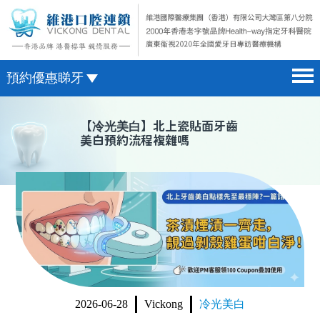
預約優惠睇牙
首頁 home page
澳門電話預約
【
冷光美白
】北上瓷貼面牙齒
美白預約流程複雜嗎
醫院簡介 hospital introduction
微信預約
醫生介紹 doctor introduction
WhatsApp預約
醫療新聞 medical news
種植牙 dental implant
箍牙 orthodontics
收費標準 change standard
2026-06-28
Vickong
冷光美白