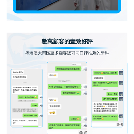
數萬顧客的壹致好評
粵港澳大灣區至多顧客認可同口碑推薦的牙科