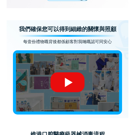
我們確保您可以得到細緻的關懷與照顧
每壹份禮物嘅背後都係顧客對我哋嘅認可同安心
維港口腔醫療級器械消毒流程