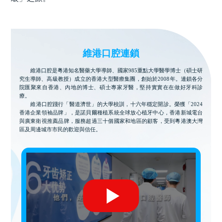
維港口腔連鎖
維港口腔是粵港知名醫藥大學導師、國家985重點大學醫學博士（碩士研
究生導師、高級教授）成立的香港大型醫療集團，創始於2008年。連鎖各分
院匯聚來自香港、內地的博士、碩士專家牙醫，堅持實實在在做好牙科診
療。
維港口腔踐行「醫道濟世」的大學校訓，十六年穩定開診。榮獲「2024
香港企業領袖品牌」，是諾貝爾種植系統全球放心植牙中心，香港新城電台
與廣東衛視推薦品牌，服務超過三十個國家和地區的顧客，受到粵港澳大灣
區及周邊城市市民的歡迎與信任。