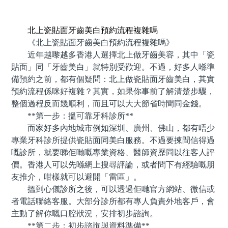
預約牙醫 contact us
北上瓷貼面牙齒美白預約流程複雜嗎
《北上瓷貼面牙齒美白預約流程複雜嗎》
近年越嚟越多香港人選擇北上做牙齒美容，其中「瓷
貼面」同「牙齒美白」就特別受歡迎。不過，好多人喺準
備預約之前，都有個疑問：北上做瓷貼面牙齒美白，其實
預約流程係咪好複雜？其實，如果你事前了解清楚步驟，
整個過程反而幾順利，而且可以大大節省時間同金錢。
**第一步：搵可靠牙科診所**
而家好多內地城市例如深圳、廣州、佛山，都有唔少
專業牙科診所提供瓷貼面同美白服務。不過要揀間信得過
嘅診所，就要睇佢哋嘅專業資格、醫師資歷同以往客人評
價。香港人可以先喺網上搜尋評論，或者問下有經驗嘅朋
友推介，咁樣就可以避開「雷區」。
搵到心儀診所之後，可以透過佢哋官方網站、微信或
者電話聯絡客服。大部分診所都有專人負責外地客戶，會
主動了解你嘅口腔狀況，安排初步諮詢。
**第二步：初步諮詢與資料準備**