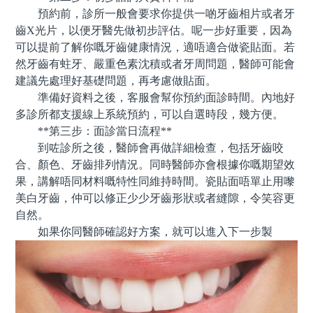
預約前，診所一般會要求你提供一啲牙齒相片或者牙
齒X光片，以便牙醫先做初步評估。呢一步好重要，因為
可以提前了解你嘅牙齒健康情況，適唔適合做瓷貼面。若
然牙齒有蛀牙、嚴重色素沈積或者牙周問題，醫師可能會
建議先處理好基礎問題，再考慮做貼面。
準備好資料之後，客服會幫你預約面診時間。內地好
多診所都支援線上系統預約，可以自選時段，幾方便。
**第三步：面診當日流程**
到咗診所之後，醫師會再做詳細檢查，包括牙齒咬
合、顏色、牙齒排列情況。同時醫師亦會根據你嘅期望效
果，講解唔同材料嘅特性同維持時間。瓷貼面唔單止用嚟
美白牙齒，仲可以修正少少牙齒形狀或者縫隙，令笑容更
自然。
如果你同醫師確認好方案，就可以進入下一步製