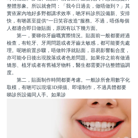
整體形象。所以就會問：「我今日過去，做唔做到？」其
實依家內地好多野都講求效率，啲牙科診所設備新、安排
快，有啲甚至提供“一日笑容改造”服務。不過，唔係每個
人都適合即日做貼面，原因有以下幾方面。
第一，要睇你牙齒嘅實際情況。貼面前一般都要經過
檢查，有蛀牙、牙周問題或者牙齒太敏感，都可能要先處
理。呢啲前置步驟，唔做幹淨就貼面，容易影響黏合度，
亦可能令日後出現脫落或者色差問題。如果你之前有做過
矯形、植牙或者有舊補牙物料，醫生都需要評估整體協調
度。
第二，貼面制作時間都要考慮。一般診所會用數字化
取模，有啲可以現場3D掃描、即場制作，不過具體都要
睇診所設備同人手。如果診