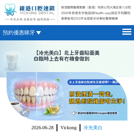
預約優惠睇牙
首頁 home page
澳門電話預約
【
冷光美白
】北上牙齒貼面美
白臨時上去有冇機會做到
醫院簡介 hospital introduction
微信預約
醫生介紹 doctor introduction
WhatsApp預約
醫療新聞 medical news
種植牙 dental implant
箍牙 orthodontics
收費標準 change standard
2026-06-28
Vickong
冷光美白