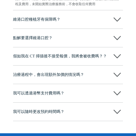
程及費用，未開始實際治療服務前，不會收取任何費用
維港口腔種植牙有保障嗎？
維港口腔全程選用如Nobel、Osstem等國際知名大品牌植體，物料均可溯
源，種植牙手術均由多年經驗嘅高資曆牙醫團隊負責，並提供術後多年
點解要選擇維港口腔？
保養指導同維護服務，確保種完之後穩定、耐用又安心。
維港口腔踐行「醫道濟世」的大學校訓，各分院匯聚來自香港、內地的
博士碩士高資歷牙醫，十七年穩定開診。榮獲「2024香港企業領袖品
假如我在 CT 掃描後不接受報價，我將會被收費嗎？？
牌」、「2025香港企業領袖品牌」，是諾貝爾種植系統全球放心植牙中
心，香港新城電台與廣東衛視推薦品牌
不會！只要未開始實際服務之前，你不會被收取任何費用。
至今已服務超過三十個國家和地區的顧客，受到粵港澳大灣區及周邊城
市市民極高的口碑評價及信任推薦 珠海、深圳設有八大分院，香港亦設
治療過程中，會出現額外加價的情況嗎？
有咨詢及服務保障中心，有任何問題都可以隨時預約免費咨詢，讓人十
分放心
不會，治療前我們會詳細說明治療方案及對應的價錢，顧客同意並簽字
後，我們才會正式進行診療服務
我可以透過港幣支付費用嗎？
可以。維港口腔會按照當日匯率轉算收取費用，而匯率會及時告知客人
我可以隨時更改預約時間嗎？
可以，請盡早通過wechat或whatsapp聯絡我們，告知我們你原本預約的
時間及資料，並且重新預約的日期及時段