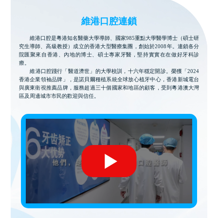
維港口腔連鎖
維港口腔是粵港知名醫藥大學導師、國家985重點大學醫學博士（碩士研
究生導師、高級教授）成立的香港大型醫療集團，創始於2008年。連鎖各分
院匯聚來自香港、內地的博士、碩士專家牙醫，堅持實實在在做好牙科診
療。
維港口腔踐行「醫道濟世」的大學校訓，十六年穩定開診。榮獲「2024
香港企業領袖品牌」，是諾貝爾種植系統全球放心植牙中心，香港新城電台
與廣東衛視推薦品牌，服務超過三十個國家和地區的顧客，受到粵港澳大灣
區及周邊城市市民的歡迎與信任。