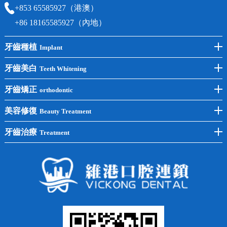
+853 65585927（港澳）
+86 18165585927（內地）
牙齒種植
Implant
前牙種植
牙齒美白
Teeth Whitening
後牙種植
冷光美白
牙齒矯正
orthodontic
單顆種植
洗牙
牙齒矯正
美容修復
Beauty Treatment
半口種植
黃黑牙
兒童矯正
全瓷牙
牙齒治療
Treatment
全口種植
四環素牙
隱形矯正
牙缺失
蛀牙補牙
常見問題
齙牙
鑲牙
智齒
牙貼面
牙列不齊
烤瓷牙
牙齦出血
地包天
義齒
拔牙
牙周炎