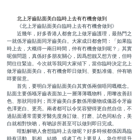
預約牙醫 contact us
北上牙齒貼面美白臨時上去有冇機會做到
《北上牙齒貼面美白臨時上去有冇機會做到》
近幾年，好多香港人都會北上做牙齒護理，最熱門之
一就係牙齒貼面同牙齒美白。大家成日都會問：「如果臨
時上去，大概得一兩日時間，仲有冇機會做到呢？」其實
呢個問題，真係好多朋友關心，因爲想靓又想方便，但時
間往往緊迫。今次就等我同大家傾下，當你臨時決定北上
做牙齒貼面美白，有冇機會即日做到、要點准備、仲有啲
咩要留意。
首先，要明白牙齒貼面美白其實係兩個唔同嘅概念。
貼面主要係喺牙齒表面加上一層薄薄嘅物料，用嚟改善顔
色、形狀同排列；而牙齒美白多數係用藥物或儀器令牙齒
色澤更白、更亮。兩者都可以令笑容變得更自然自信，不
過貼面通常需要牙醫先度身訂做、打磨、試色同粘合，美
白就相對快啲，有啲診所甚至可以做到即日完成。
咁點解啲人會想臨時上去做呢？好多時候都係因爲臨
時有活動、影相、結婚、或者工作上要見人，急住想提升