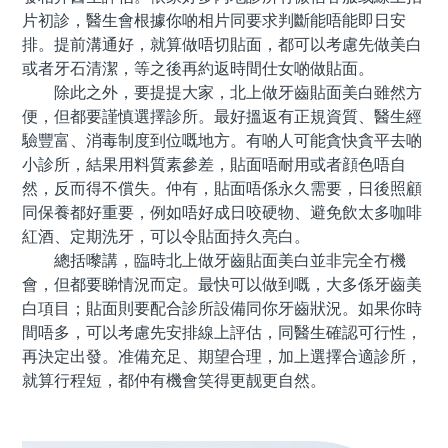
片初診，醫生會根據你啲相片同要求判斷能唔能即日安
排。提前溝通好，就算做唔切貼面，都可以考慮先做美白
或者牙石清潔，等之後再約返時間仕女啲做貼面。
除此之外，要提提大家，北上做牙齒貼面美白雖然方
便，但都要謹慎選擇診所。最好搵返有正規資質、醫生經
驗豐富、消毒制度到位嘅地方。有啲人可能貪快貪平去啲
小診所，結果用料質素參差，貼面唔耐用或者顔色唔自
然，反而得不償失。仲有，貼面唔係永久需要，日後照顧
同保養都好重要，例如唔好成日咬硬物、避免飲太多咖啡
紅酒、定期洗牙，可以令貼面持久亮白。
總括嚟講，臨時北上做牙齒貼面美白並非完全冇機
會，但都要睇情況而定。最快可以做到嘅，大多係牙齒美
白項目；貼面則要配合診所設備同你牙齒狀況。如果你時
間唔多，可以考慮先安排線上評估，同醫生確認可行性，
再決定出發。准備充足、期望合理，加上選擇合適診所，
就算行程短，都仲有機會笑得更靓更自然。