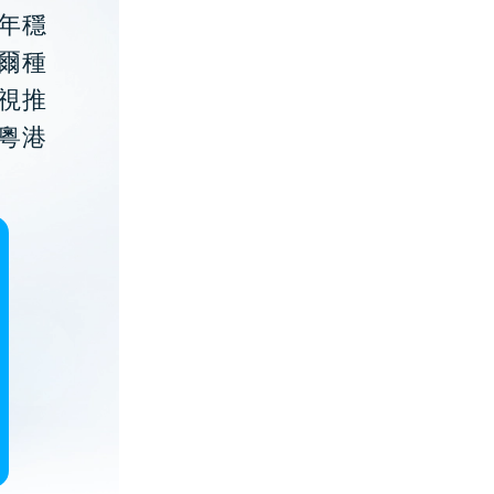
年穩
貝爾種
視推
粵港