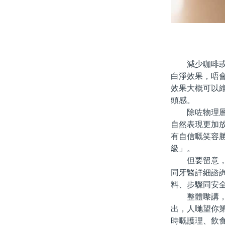
減少咖啡或者
白淨效果，唔
效果大概可以
頭感。
除咗物理層面
自然表現更加
有自信嘅笑容
級」。
但要留意，唔
同牙醫詳細諮
料、步驟同安
整體嚟講，北
出，人哋望你
時嘅護理、飲