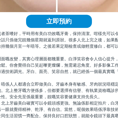
立即預約
茶嗜好，平時用有美白功效嘅牙膏，保持清潔。咁樣先可以令
會話只係做完靚幾個星期就返到原狀。很多人北上完之後，如果
維持幾個月至一年唔等。之後若果定期檢查或做輕度修白，都可
嘅改變，其實心理層面都幾重要。白淨笑容會令人信心提升，
放鬆。你會覺得自己笑起嚟更燦爛，無需避忌角度。好多影像工
勝過技術調光。牙白、面亮、笑容自然，就已經係一個最真實嘅
係人人都適合立即做美白。牙齒本身有敏感、牙肉狀況唔穩定
詢。北上整牙嘅方便係多，但都要選擇有信譽、有執業資格嘅診
全性。安全先至係最重要，靚嘅笑容要健康支持先長久。
上牙齒美白確實可以令鏡頭感更強。無論係影相定拍片，白牙
第一眼就覺得精神、乾淨、有自信。當然，呢個效果唔係淨靠技
食同生活習慣一齊配合。保持良好口腔狀態，就能令鏡頭下最真