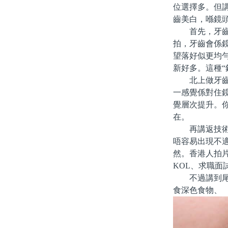
位選擇多。但
齒美白，喺鏡
首先，牙齒白
拍，牙齒會係
望落好似更均
新好多。這種“
北上做牙齒美
一感覺係對住
覺層次提升。
在。
再講返技術面
唔容易出現不
然。香港人拍
KOL、求職
不過講到尾，
食深色食物、