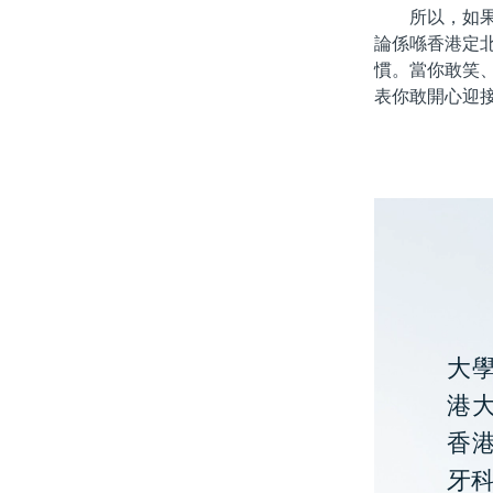
所以，如果你
論係喺香港定
慣。當你敢笑
表你敢開心迎
大
港大
香
牙