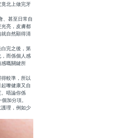
究竟北上做完牙
會、甚至日常自
更光亮，皮膚都
啲就自然顯得清
白完之後，第
化，而係個人感
頭感嘅關鍵所
得較準，所以
看起嚟健康又自
度。唔論你係
一個加分項。
護理，例如少