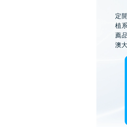
定開
植
薦
澳