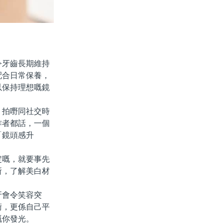
牙齒長期維持
配合日常保養，
以保持理想嘅鏡
拍嘢同社交時
作者都話，一個
「鏡頭感升
嘅，就要事先
所，了解美白材
會令笑容突
術，更係自己平
嘅你發光。