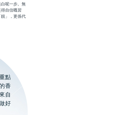
白呢一步。無
笑得自信嘅習
「靚」，更係代
重點
的香
聚來自
做好