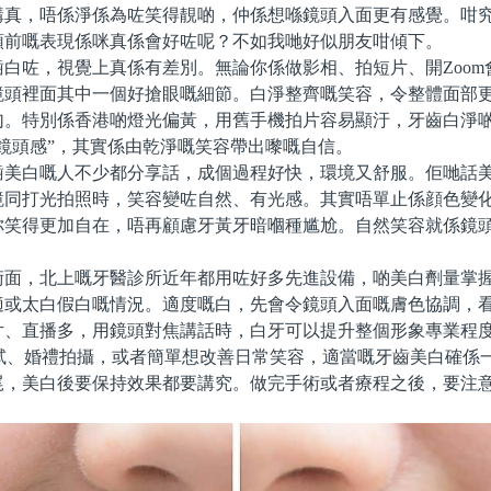
講真，唔係淨係為咗笑得靚啲，仲係想喺鏡頭入面更有感覺。咁
頭前嘅表現係咪真係會好咗呢？不如我哋好似朋友咁傾下。
咗，視覺上真係有差別。無論你係做影相、拍短片、開Zoom
鏡頭裡面其中一個好搶眼嘅細節。白淨整齊嘅笑容，令整體面部
勻。特別係香港啲燈光偏黃，用舊手機拍片容易顯汙，牙齒白淨
鏡頭感”，其實係由乾淨嘅笑容帶出嚟嘅自信。
白嘅人不少都分享話，成個過程好快，環境又舒服。佢哋話美
鏡同打光拍照時，笑容變咗自然、有光感。其實唔單止係顔色變
你笑得更加自在，唔再顧慮牙黃牙暗嗰種尴尬。自然笑容就係鏡
，北上嘅牙醫診所近年都用咗好多先進設備，啲美白劑量掌握
適或太白假白嘅情況。適度嘅白，先會令鏡頭入面嘅膚色協調，
片、直播多，用鏡頭對焦講話時，白牙可以提升整個形象專業程
面試、婚禮拍攝，或者簡單想改善日常笑容，適當嘅牙齒美白確係
美白後要保持效果都要講究。做完手術或者療程之後，要注意