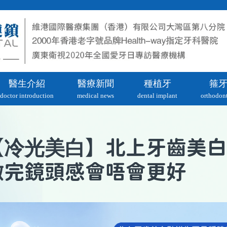
醫生介紹
醫療新聞
種植牙
箍
doctor introduction
medical news
dental implant
orthodont
冷光美白
【
】北上牙齒美白
做完鏡頭感會唔會更好