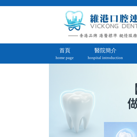
首頁
醫院簡介
home page
hospital introduction