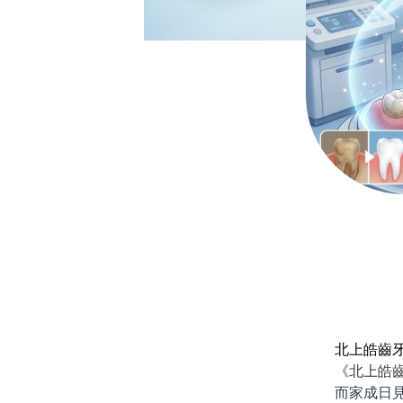
北上皓齒
《北上皓齒牙
而家成日見到