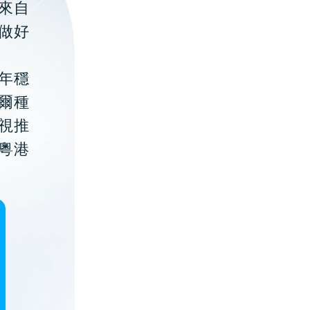
聚來自
做好
年穩
貝爾種
視推
粵港