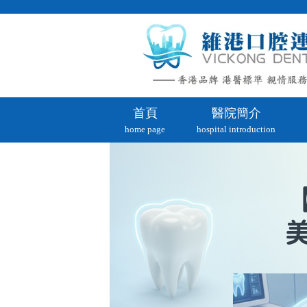
首頁
醫院簡介
home page
hospital introduction