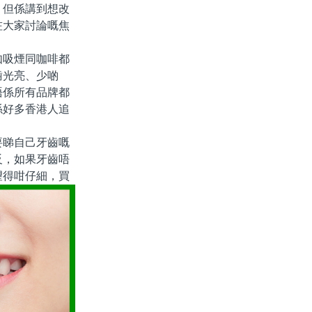
。但係講到想改
咗大家討論嘅焦
吸煙同咖啡都
齒光亮、少啲
唔係所有品牌都
係好多香港人追
睇自己牙齒嘅
反，如果牙齒唔
望得咁仔細，買