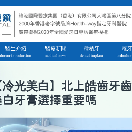
醫生介紹
醫療新聞
種植牙
箍
doctor introduction
medical news
dental implant
orthodont
冷光美白
【
】北上皓齒牙齒
美白牙膏選擇重要嗎