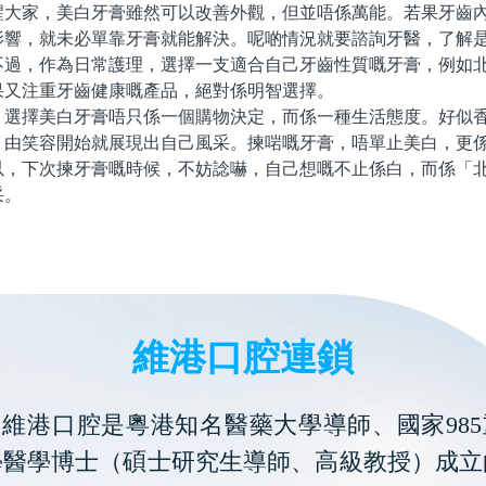
家，美白牙膏雖然可以改善外觀，但並唔係萬能。若果牙齒內
影響，就未必單靠牙膏就能解決。呢啲情況就要諮詢牙醫，了解
不過，作為日常護理，選擇一支適合自己牙齒性質嘅牙膏，例如
果又注重牙齒健康嘅產品，絕對係明智選擇。
擇美白牙膏唔只係一個購物決定，而係一種生活態度。好似香
，由笑容開始就展現出自己風采。揀啱嘅牙膏，唔單止美白，更
以，下次揀牙膏嘅時候，不妨諗嚇，自己想嘅不止係白，而係「
采。
維港口腔連鎖
維港口腔是粵港知名醫藥大學導師、國家985
學醫學博士（碩士研究生導師、高級教授）成立