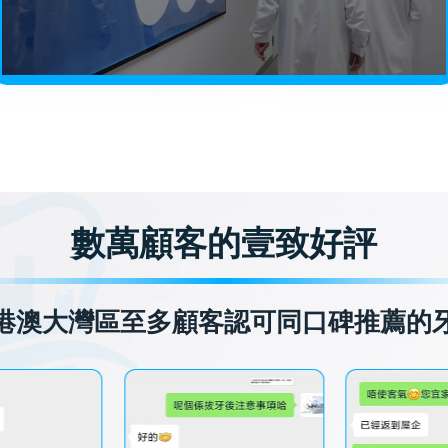
數萬顧客的壹致好評
港澳大灣區至多顧客認可同口碑推薦的