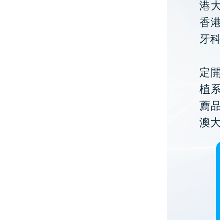
港大
香
牙
定開
植
薦
澳