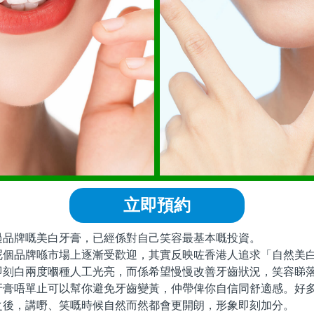
立即預約
牌嘅美白牙膏，已經係對自己笑容最基本嘅投資。
品牌喺市場上逐漸受歡迎，其實反映咗香港人追求「自然美白
即刻白兩度嗰種人工光亮，而係希望慢慢改善牙齒狀況，笑容睇
牙膏唔單止可以幫你避免牙齒變黃，仲帶俾你自信同舒適感。好
之後，講嘢、笑嘅時候自然而然都會更開朗，形象即刻加分。