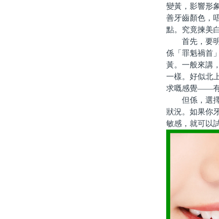
變黃，影響形
善牙齒顏色，
點。究竟揀美
首先，要明白
係「罪魁禍首
黃。一般來講
一樣。好似北
求嘅感覺——
但係，選擇美
狀況。如果你
敏感，就可以