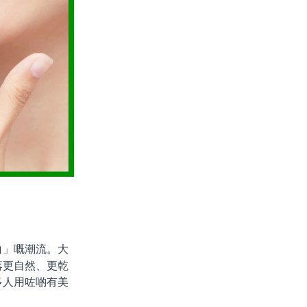
」嘅潮流。大
落更自然、更乾
多人用咗啲有美