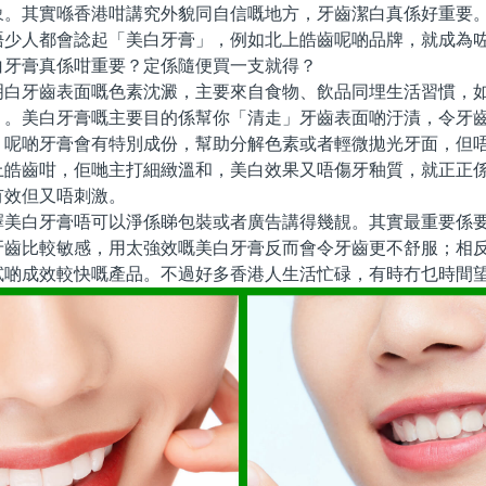
象。其實喺香港咁講究外貌同自信嘅地方，牙齒潔白真係好重要
唔少人都會諗起「美白牙膏」，例如北上皓齒呢啲品牌，就成為
白牙膏真係咁重要？定係隨便買一支就得？
牙齒表面嘅色素沈澱，主要來自食物、飲品同埋生活習慣，如
」。美白牙膏嘅主要目的係幫你「清走」牙齒表面啲汙漬，令牙
，呢啲牙膏會有特別成份，幫助分解色素或者輕微拋光牙面，但
上皓齒咁，佢哋主打細緻溫和，美白效果又唔傷牙釉質，就正正
有效但又唔刺激。
白牙膏唔可以淨係睇包裝或者廣告講得幾靚。其實最重要係要
牙齒比較敏感，用太強效嘅美白牙膏反而會令牙齒更不舒服；相
試啲成效較快嘅產品。不過好多香港人生活忙碌，有時冇乜時間