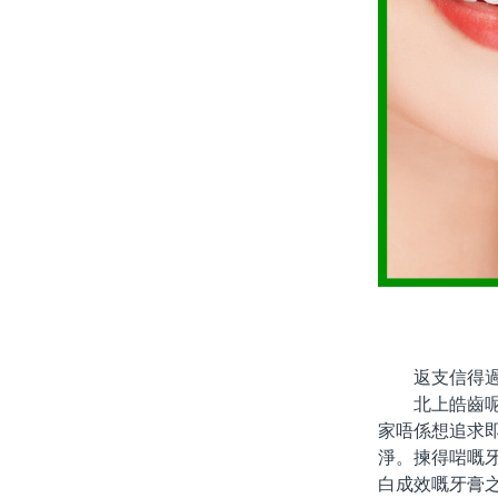
返支信得過品
北上皓齒呢個
家唔係想追求
淨。揀得啱嘅
白成效嘅牙膏