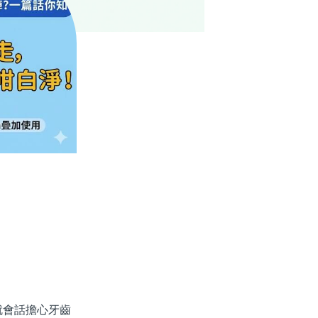
會話擔心牙齒