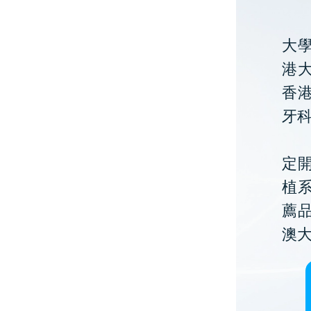
大
港大
香
牙
定開
植
薦
澳