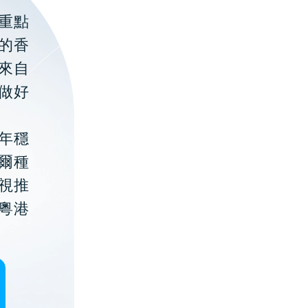
重點
的香
聚來自
做好
年穩
貝爾種
視推
粵港