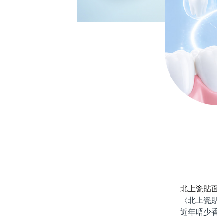
北上瓷貼
《北上瓷貼面
近年唔少香港