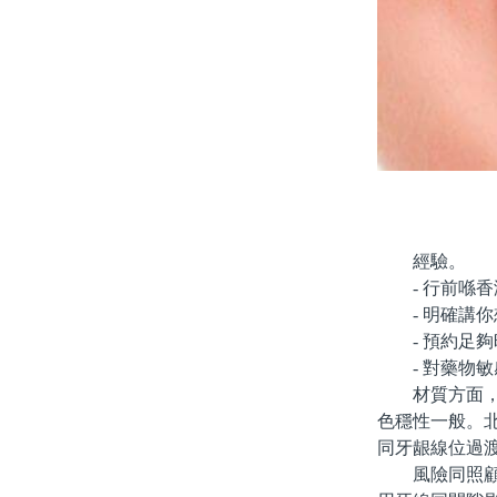
經驗。
- 行前喺香
- 明確講你
- 預約足夠
- 對藥物敏
材質方面，瓷
色穩性一般。
同牙龈線位過
風險同照顧都