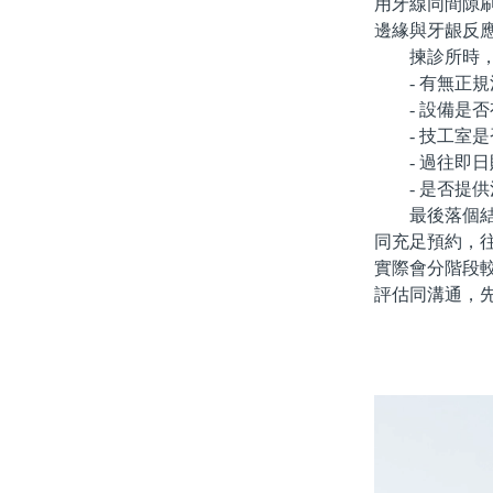
用牙線同間隙
邊緣與牙龈反
揀診所時，
- 有無正規
- 設備是否
- 技工室是
- 過往即日
- 是否提供
最後落個結論
同充足預約，
實際會分階段
評估同溝通，