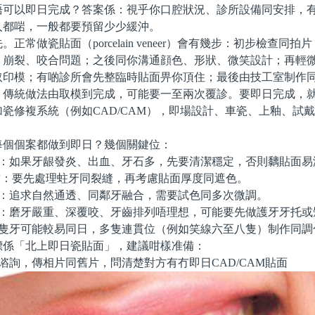
唔可以即日完成？答案係：視乎你口腔狀況、診所設備同安排，
人都啱，一般都要預留少少緩沖。
做瓷貼面（porcelain veneer）會有幾步：初步檢查同拍
、崩裂、咬合問題；之後同你溝通顔色、形狀、微笑設計；再輕
取印模；有啲診所會先整臨時貼面畀你頂住；最後由技工室制作
。傳統做法由取模到完成，可能要一至兩次覆診。要即日完成，
瓷修複系統（例如CAD/CAM），即場設計、車瓷、上釉、試
個案都做到即日？幾個關鍵位：
：如果牙龈發炎、出血、牙石多，先要清潔穩定，否則黐貼面易
紋：要先處理蛀牙同裂縫，再考慮貼面厚度同遮色。
：追求自然通透、同鄰牙融合，需要試色同多次微調。
：磨牙嚴重、深覆咬、牙齒排列唔理想，可能要先做護牙牙托或
隻牙可能較易同日，多隻連貫位（例如笑線六至八隻）制作同調
「北上即日瓷貼面」，建議咁樣准備：
詢，傳相片同舊片，問清楚對方有冇即日CAD/CAM貼面