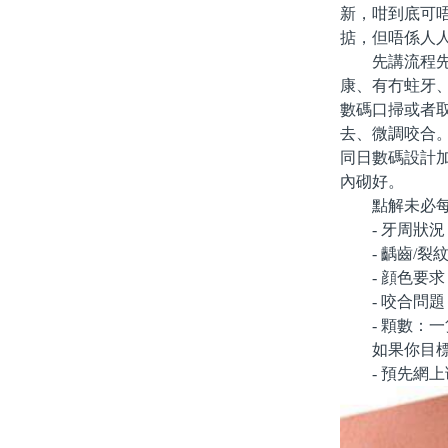
新，咁到底可
掂，但唔係人
先講流程先。正常
康、有冇蛀牙
數碼口掃或者
去、微調咬合
同日數碼設計加
內砌好。
點解未必每個
- 牙周狀況
- 齲齒/裂
- 顔色要求
- 咬合問題
- 顆數：一
如果你目標係
- 預先網上谘