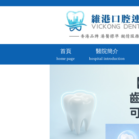
首頁
醫院簡介
home page
hospital introduction