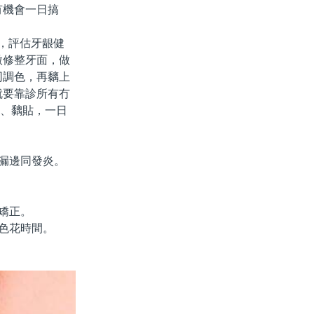
有機會一日搞
片，評估牙龈健
微修整牙面，做
同調色，再黐上
就要靠診所有冇
戴、黐貼，一日
漏邊同發炎。
矯正。
色花時間。