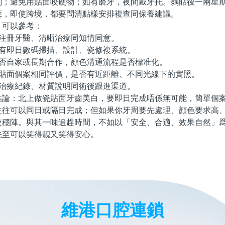
刷；避免用貼面咬硬物；如有磨牙，夜間戴牙托。黐貼後一兩星
應，即使跨境，都要問清點樣安排複查同保養建議。
可以參考：
注冊牙醫、清晰治療同知情同意。
有即日數碼掃描、設計、瓷修複系統。
否自家或長期合作，顔色溝通流程是否標准化。
貼面個案相同評價，是否有近距離、不同光線下的實照。
治療紀錄、材質說明同術後跟進渠道。
：北上做瓷貼面牙齒美白，要即日完成唔係無可能，簡單個案
往往可以同日或隔日完成；但如果你牙周要先處理、顔色要求高
較穩陣。與其一味追趕時間，不如以「安全、合適、效果自然」
先至可以笑得靓又笑得安心。
維港口腔連鎖