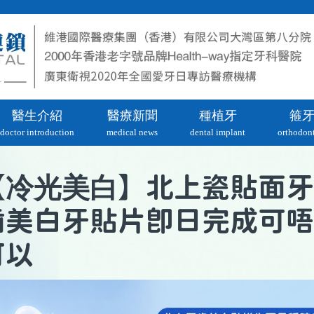
醫生介紹
醫療新聞
種植牙
箍
doctor introduction
medical news
dental implant
orthodont
冷光美白
【
】北上瓷貼面牙
齒美白牙貼片即日完成可唔
可以