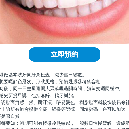
立即預約
港做基本洗牙同牙周檢查，減少當日變數。
想要嘅顔色層次、形狀風格，預備幾張參考笑容相。
時段，同一日盡量避開太緊湊嘅過關時間，預留交通同緩沖。
感史要提早講，包括麻醉、黐牙樹脂。
貼面質感自然、耐汙漬、唔易變色；樹脂貼面就較快較易修補
北上診所有啲會提供全瓷、锂瓷等選擇，同場數碼上色可以加速
渡是否自然。
要知：初期可能有輕微冷熱敏感，一般數日慢慢緩解；邊緣清