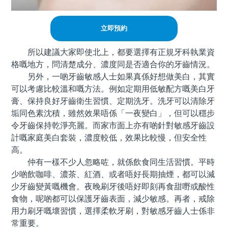
立即預約
所以建議大家即使北上，都要選擇有正規牙科執業資
格嘅地方，問清楚成分、濃度同是否適合你的牙齒情況。
另外，一啲牙齒敏感人士如果真係好想做美白，其實
可以考慮比較溫和嘅方法。例如定期用低敏配方嘅美白牙
膏、保持良好牙齒衛生習慣、定期洗牙。洗牙可以清除牙
垢同色素沈積，雖然效果唔係「一夜變白」，但可以穩步
令牙齒保持乾淨亮麗。而家市面上亦有啲針對敏感牙齒設
計嘅家庭美白套裝，濃度較低，效果比較慢，但安全性
高。
仲有一樣不少人忽略咗，就係飲食同生活習慣。平時
少啲飲咖啡、濃茶、紅酒、或者唔好長期抽煙，都可以減
少牙齒變黃嘅機會。夜晚刷牙後唔好即刻再食甜嘢或酸性
食物，呢啲都可以保護牙齒表面，減少敏感。再者，戒除
用力刷牙嘅壞習慣，選擇柔軟牙刷，對敏感牙齒人士係非
常重要。