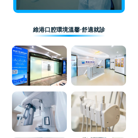
維港口腔環境溫馨·舒適就診