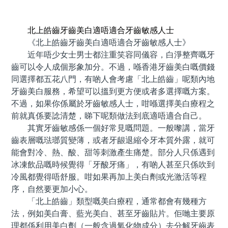
預約牙醫 contact us
北上皓齒牙齒美白適唔適合牙齒敏感人士
《北上皓齒牙齒美白適唔適合牙齒敏感人士》
近年唔少女士男士都注重笑容同儀容，白淨整齊嘅牙
齒可以令人成個形象加分。不過，喺香港牙齒美白嘅價錢
同選擇都五花八門，有啲人會考慮「北上皓齒」呢類內地
牙齒美白服務，希望可以搵到更方便或者多選擇嘅方案。
不過，如果你係屬於牙齒敏感人士，咁喺選擇美白療程之
前就真係要諗清楚，睇下呢類做法到底適唔適合自己。
其實牙齒敏感係一個好常見嘅問題。一般嚟講，當牙
齒表層嘅琺瑯質變薄，或者牙龈退縮令牙本質外露，就可
能會對冷、熱、酸、甜等刺激產生痛楚。部分人只係遇到
冰凍飲品嘅時候覺得「牙酸牙痛」，有啲人甚至只係吹到
冷風都覺得唔舒服。咁如果再加上美白劑或光激活等程
序，自然要更加小心。
「北上皓齒」類型嘅美白療程，通常都會有幾種方
法，例如美白膏、藍光美白、甚至牙齒貼片。佢哋主要原
理都係利用美白劑（一般含過氧化物成分）去分解牙齒表