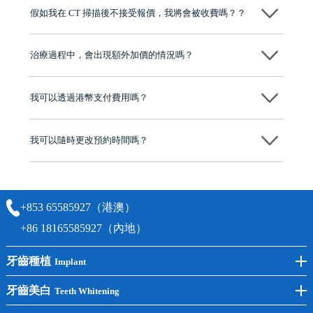
博士碩士高資歷牙醫，十七年穩定開診。榮獲「2024香港企業領袖品
假如我在 CT 掃描後不接受報價，我將會被收費嗎？？
牌」、「2025香港企業領袖品牌」，是諾貝爾種植系統全球放心植牙中
心，香港新城電台與廣東衛視推薦品牌
不會！只要未開始實際服務之前，你不會被收取任何費用。
至今已服務超過三十個國家和地區的顧客，受到粵港澳大灣區及周邊城
市市民極高的口碑評價及信任推薦 珠海、深圳設有八大分院，香港亦設
治療過程中，會出現額外加價的情況嗎？
有咨詢及服務保障中心，有任何問題都可以隨時預約免費咨詢，讓人十
分放心
不會，治療前我們會詳細說明治療方案及對應的價錢，顧客同意並簽字
後，我們才會正式進行診療服務
我可以透過港幣支付費用嗎？
可以。維港口腔會按照當日匯率轉算收取費用，而匯率會及時告知客人
我可以隨時更改預約時間嗎？
可以，請盡早通過wechat或whatsapp聯絡我們，告知我們你原本預約的
時間及資料，並且重新預約的日期及時段
+853 65585927（港澳）
+86 18165585927（內地）
牙齒種植
Implant
前牙種植
牙齒美白
Teeth Whitening