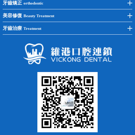
後牙種植
冷光美白
牙齒矯正
orthodontic
單顆種植
洗牙
牙齒矯正
美容修復
Beauty Treatment
半口種植
黃黑牙
兒童矯正
全瓷牙
牙齒治療
Treatment
全口種植
四環素牙
隱形矯正
牙缺失
蛀牙補牙
常見問題
齙牙
鑲牙
智齒
牙貼面
牙列不齊
烤瓷牙
牙齦出血
地包天
義齒
拔牙
牙周炎
根管治療