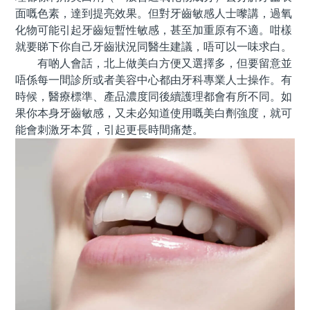
面嘅色素，達到提亮效果。但對牙齒敏感人士嚟講，過氧
化物可能引起牙齒短暫性敏感，甚至加重原有不適。咁樣
就要睇下你自己牙齒狀況同醫生建議，唔可以一味求白。
有啲人會話，北上做美白方便又選擇多，但要留意並
唔係每一間診所或者美容中心都由牙科專業人士操作。有
時候，醫療標準、產品濃度同後續護理都會有所不同。如
果你本身牙齒敏感，又未必知道使用嘅美白劑強度，就可
能會刺激牙本質，引起更長時間痛楚。