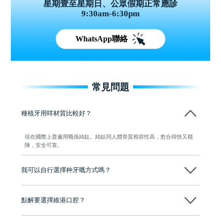
星期壹至星期日、公眾假期正常應診
9:30am-6:30pm
WhatsApp聯絡
常見問題
種植牙用咩材質比較好？
現在國際上普遍用嘅係純鈦。純鈦同人體骨質相容性高，愈合得快又穩
陣，安全可靠。
我可以自行選擇种牙嘅方式嗎？
可以～醫生會先幫你進行CT SCAN檢查、評估骨量，再根據你嘅口腔情
況、預算、期望，提供多種種植方案比你參考及選擇，並告知詳細的流
點解要選擇維港口腔？
程及費用，未開始實際治療服務前，不會收取任何費用
維港口腔踐行「醫道濟世」的大學校訓，各分院匯聚來自香港、內地的