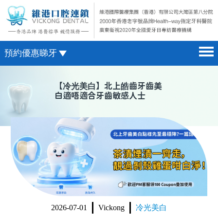
預約優惠睇牙
首頁 home page
澳門電話預約
【
冷光美白
】北上皓齒牙齒美
白適唔適合牙齒敏感人士
醫院簡介 hospital introduction
微信預約
醫生介紹 doctor introduction
WhatsApp預約
醫療新聞 medical news
種植牙 dental implant
箍牙 orthodontics
收費標準 change standard
2026-07-01
Vickong
冷光美白