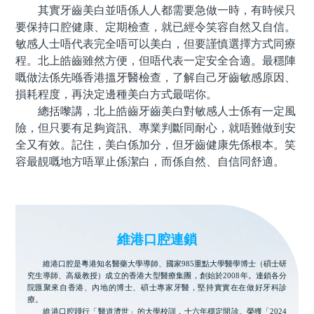
其實牙齒美白並唔係人人都需要急做一時，有時候只
要保持口腔健康、定期檢查，就已經令笑容自然又自信。
敏感人士唔代表完全唔可以美白，但要謹慎選擇方式同療
程。北上皓齒雖然方便，但唔代表一定安全合適。最穩陣
嘅做法係先喺香港搵牙醫檢查，了解自己牙齒敏感原因、
損耗程度，再決定邊種美白方式最啱你。
總括嚟講，北上皓齒牙齒美白對敏感人士係有一定風
險，但只要有足夠資訊、專業判斷同耐心，就唔難做到安
全又有效。記住，美白係加分，但牙齒健康先係根本。笑
容最靚嘅地方唔單止係潔白，而係自然、自信同舒適。
維港口腔連鎖
維港口腔是粵港知名醫藥大學導師、國家985重點大學醫學博士（碩士研
究生導師、高級教授）成立的香港大型醫療集團，創始於2008年。連鎖各分
院匯聚來自香港、內地的博士、碩士專家牙醫，堅持實實在在做好牙科診
療。
維港口腔踐行「醫道濟世」的大學校訓，十六年穩定開診。榮獲「2024