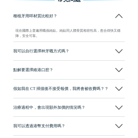
種植牙用咩材質比較好？
現在國際上普遍用嘅係純鈦。純鈦同人體骨質相容性高，愈合得快又穩
陣，安全可靠。
我可以自行選擇种牙嘅方式嗎？
可以～醫生會先幫你進行CT SCAN檢查、評估骨量，再根據你嘅口腔情
況、預算、期望，提供多種種植方案比你參考及選擇，並告知詳細的流
點解要選擇維港口腔？
程及費用，未開始實際治療服務前，不會收取任何費用
維港口腔踐行「醫道濟世」的大學校訓，各分院匯聚來自香港、內地的
博士碩士高資歷牙醫，十七年穩定開診。榮獲「2024香港企業領袖品
假如我在 CT 掃描後不接受報價，我將會被收費嗎？？
牌」、「2025香港企業領袖品牌」，是諾貝爾種植系統全球放心植牙中
心，香港新城電台與廣東衛視推薦品牌
不會！只要未開始實際服務之前，你不會被收取任何費用。
至今已服務超過三十個國家和地區的顧客，受到粵港澳大灣區及周邊城
市市民極高的口碑評價及信任推薦 珠海、深圳設有八大分院，香港亦設
治療過程中，會出現額外加價的情況嗎？
有咨詢及服務保障中心，有任何問題都可以隨時預約免費咨詢，讓人十
分放心
不會，治療前我們會詳細說明治療方案及對應的價錢，顧客同意並簽字
後，我們才會正式進行診療服務
我可以透過港幣支付費用嗎？
可以。維港口腔會按照當日匯率轉算收取費用，而匯率會及時告知客人