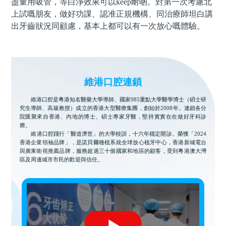
盡量用吸管，等白淨效果可以keep耐啲。對第一次考慮北
上試嘅朋友，做好功課、認准正規機構、同治療師坦白講
出牙齒狀況同顧慮，基本上都可以有一次放心嘅體驗。
維港口腔連鎖
維港口腔是粵港知名醫藥大學導師、國家985重點大學醫學博士（碩士研
究生導師、高級教授）成立的香港大型醫療集團，創始於2008年。連鎖各分
院匯聚來自香港、內地的博士、碩士專家牙醫，堅持實實在在做好牙科診
療。
維港口腔踐行「醫道濟世」的大學校訓，十六年穩定開診。榮獲「2024
香港企業領袖品牌」，是諾貝爾種植系統全球放心植牙中心，香港新城電台
與廣東衛視推薦品牌，服務超過三十個國家和地區的顧客，受到粵港澳大灣
區及周邊城市市民的歡迎與信任。