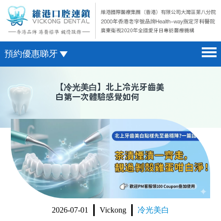
預約優惠睇牙
首頁 home page
澳門電話預約
【
冷光美白
】北上冷光牙齒美
白第一次體驗感覺如何
醫院簡介 hospital introduction
微信預約
醫生介紹 doctor introduction
WhatsApp預約
醫療新聞 medical news
種植牙 dental implant
箍牙 orthodontics
收費標準 change standard
2026-07-01
Vickong
冷光美白