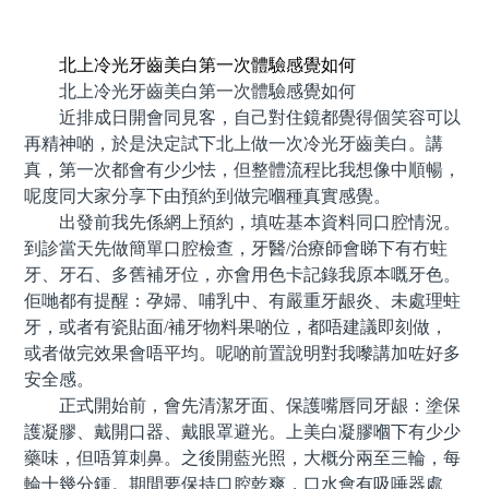
預約牙醫 contact us
北上冷光牙齒美白第一次體驗感覺如何
北上冷光牙齒美白第一次體驗感覺如何
近排成日開會同見客，自己對住鏡都覺得個笑容可以
再精神啲，於是決定試下北上做一次冷光牙齒美白。講
真，第一次都會有少少怯，但整體流程比我想像中順暢，
呢度同大家分享下由預約到做完嗰種真實感覺。
出發前我先係網上預約，填咗基本資料同口腔情況。
到診當天先做簡單口腔檢查，牙醫/治療師會睇下有冇蛀
牙、牙石、多舊補牙位，亦會用色卡記錄我原本嘅牙色。
佢哋都有提醒：孕婦、哺乳中、有嚴重牙龈炎、未處理蛀
牙，或者有瓷貼面/補牙物料果啲位，都唔建議即刻做，
或者做完效果會唔平均。呢啲前置說明對我嚟講加咗好多
安全感。
正式開始前，會先清潔牙面、保護嘴唇同牙龈：塗保
護凝膠、戴開口器、戴眼罩避光。上美白凝膠嗰下有少少
藥味，但唔算刺鼻。之後開藍光照，大概分兩至三輪，每
輪十幾分鍾。期間要保持口腔乾爽，口水會有吸唾器處