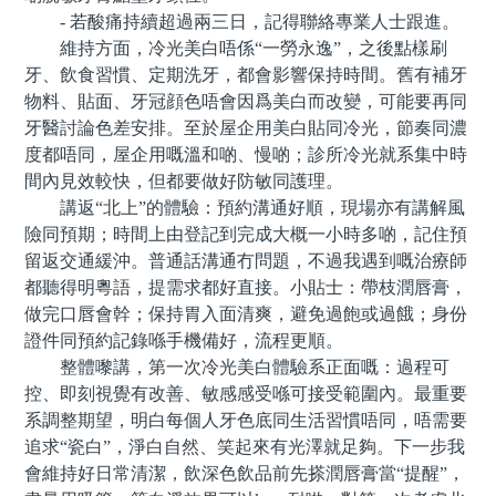
- 若酸痛持續超過兩三日，記得聯絡專業人士跟進。
維持方面，冷光美白唔係“一勞永逸”，之後點樣刷
牙、飲食習慣、定期洗牙，都會影響保持時間。舊有補牙
物料、貼面、牙冠顔色唔會因爲美白而改變，可能要再同
牙醫討論色差安排。至於屋企用美白貼同冷光，節奏同濃
度都唔同，屋企用嘅溫和啲、慢啲；診所冷光就系集中時
間內見效較快，但都要做好防敏同護理。
講返“北上”的體驗：預約溝通好順，現場亦有講解風
險同預期；時間上由登記到完成大概一小時多啲，記住預
留返交通緩沖。普通話溝通冇問題，不過我遇到嘅治療師
都聽得明粵語，提需求都好直接。小貼士：帶枝潤唇膏，
做完口唇會幹；保持胃入面清爽，避免過飽或過餓；身份
證件同預約記錄喺手機備好，流程更順。
整體嚟講，第一次冷光美白體驗系正面嘅：過程可
控、即刻視覺有改善、敏感感受喺可接受範圍內。最重要
系調整期望，明白每個人牙色底同生活習慣唔同，唔需要
追求“瓷白”，淨白自然、笑起來有光澤就足夠。下一步我
會維持好日常清潔，飲深色飲品前先搽潤唇膏當“提醒”，