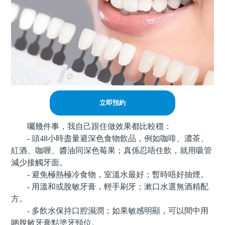
立即預約
囑幾件事，我自己跟住做效果都比較穩：
- 頭48小時盡量避深色食物飲品，例如咖啡、濃茶、
紅酒、咖喱、醬油同深色莓果；真係忍唔住飲，就用吸管
減少接觸牙面。
- 避免極熱極冷食物，室溫水最好；暫時唔好抽煙。
- 用溫和或脫敏牙膏，輕手刷牙；漱口水選無酒精配
方。
- 多飲水保持口腔濕潤；如果敏感明顯，可以間中用
啲脫敏牙膏點塗牙頸位。