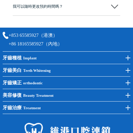
我可以隨時更改預約時間嗎？
可以，請盡早通過wechat或whatsapp聯絡我們，告知我們你原本預約的
時間及資料，並且重新預約的日期及時段
+853 65585927（港澳）
+86 18165585927（內地）
牙齒種植
Implant
前牙種植
牙齒美白
Teeth Whitening
後牙種植
冷光美白
牙齒矯正
orthodontic
單顆種植
洗牙
牙齒矯正
美容修復
Beauty Treatment
半口種植
黃黑牙
兒童矯正
全瓷牙
牙齒治療
Treatment
全口種植
四環素牙
隱形矯正
牙缺失
蛀牙補牙
常見問題
齙牙
鑲牙
智齒