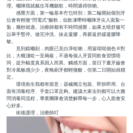
理。嗰陣我就戴住耳機聽歌，時間過得快啲。
感覺方面，第一輪基本冇乜特別；第二輪開始個別牙
位會有輕微“閃電式”酸軟，似飲凍嘢時嗰陣牙尖入面紮一
紮，幾秒就過。治療師都有不時問感覺，如果太唔舒服可
以舉手暫停。做完沖洗、抹走凝膠，再搽返舒緩凝膠降
敏。
見到鏡嗰刻，肉眼已見白淨咗啲，用返啱啱個色卡對
比，大概淺咗一至兩級，不過每個人牙質同飲食習慣唔
同，提升幅度真系因人而異。觸感方面，當日下晝牙齒會
對冷風敏感少少，夜晚刷牙都輕微酸，但第二日開始就穩
定。
環境衛生我都有留意：器械獨立包裝、即拆即用、台
面有消毒程序、手套口罩足夠。建議大家去到都可以大膽
問消毒同流程，專業團隊會清楚解釋每一步，心入面會安
心好多。
術後護理，治療師叮