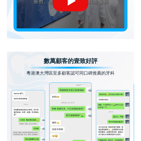
數萬顧客的壹致好評
粵港澳大灣區至多顧客認可同口碑推薦的牙科