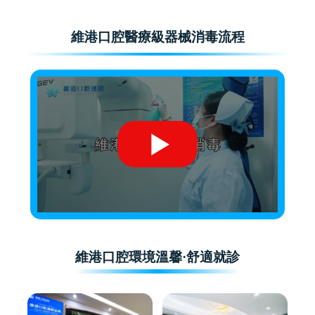
維港口腔醫療級器械消毒流程
維港口腔環境溫馨·舒適就診