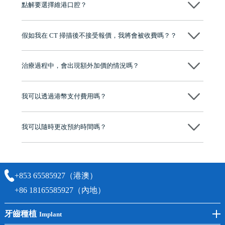
點解要選擇維港口腔？
保養指導同維護服務，確保種完之後穩定、耐用又安心。
維港口腔踐行「醫道濟世」的大學校訓，各分院匯聚來自香港、內地的
博士碩士高資歷牙醫，十七年穩定開診。榮獲「2024香港企業領袖品
假如我在 CT 掃描後不接受報價，我將會被收費嗎？？
牌」、「2025香港企業領袖品牌」，是諾貝爾種植系統全球放心植牙中
心，香港新城電台與廣東衛視推薦品牌
不會！只要未開始實際服務之前，你不會被收取任何費用。
至今已服務超過三十個國家和地區的顧客，受到粵港澳大灣區及周邊城
市市民極高的口碑評價及信任推薦 珠海、深圳設有八大分院，香港亦設
治療過程中，會出現額外加價的情況嗎？
有咨詢及服務保障中心，有任何問題都可以隨時預約免費咨詢，讓人十
分放心
不會，治療前我們會詳細說明治療方案及對應的價錢，顧客同意並簽字
後，我們才會正式進行診療服務
我可以透過港幣支付費用嗎？
可以。維港口腔會按照當日匯率轉算收取費用，而匯率會及時告知客人
我可以隨時更改預約時間嗎？
可以，請盡早通過wechat或whatsapp聯絡我們，告知我們你原本預約的
時間及資料，並且重新預約的日期及時段
+853 65585927（港澳）
+86 18165585927（內地）
牙齒種植
Implant