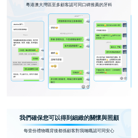
粵港澳大灣區至多顧客認可同口碑推薦的牙科
我們確保您可以得到細緻的關懷與照顧
每壹份禮物嘅背後都係顧客對我哋嘅認可同安心