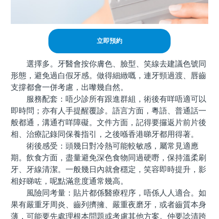
立即預約
選擇多。牙醫會按你膚色、臉型、笑線去建議色號同
形態，避免過白假牙感。做得細緻嘅，連牙頸過渡、唇齒
支撐都會一併考慮，出嚟幾自然。
服務配套：唔少診所有跟進群組，術後有咩唔適可以
即時問；亦有人手提醒覆診。語言方面，粵語、普通話一
般都通，溝通冇咩障礙。文件方面，記得要攞返片前片後
相、治療記錄同保養指引，之後喺香港睇牙都用得著。
術後感受：頭幾日對冷熱可能較敏感，屬常見適應
期。飲食方面，盡量避免深色食物同過硬嘢，保持溫柔刷
牙、牙線清潔。一般幾日內就會穩定，笑容即時提升，影
相好睇咗，呢點滿意度通常幾高。
風險同考量：貼片都係醫療程序，唔係人人適合。如
果有嚴重牙周炎、齒列擠擁、嚴重夜磨牙，或者齒質本身
薄，可能要先處理根本問題或考慮其他方案。仲要諗清跨