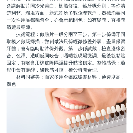
會講解貼片同冷光美白、樹脂修復、箍牙嘅分別，等你清
楚利弊。環境方面，新式診所多數企理乾淨，器械消毒同
一次性用品都幾齊全，亦會示範開包；如有疑問，直接問
清楚最穩陣。
技術流程：做貼片一般分兩至三步。第一步係備牙同
取模／數碼掃描，微創做法只係輕微修整外層，盡量保留
牙體；會有臨時貼片保外觀。第二步係試戴，檢查邊緣密
合、色澤、透明感同咬合，唔啱就現場微調。最後就黏貼
固定，有啲會用橡皮障隔濕提升黏接穩定。整體感覺：過
程中會有麻醉，酸軟感可控，椅旁時間合理。
材料同審美：而家多用全瓷或玻瓷材料，通透度高，
顏色