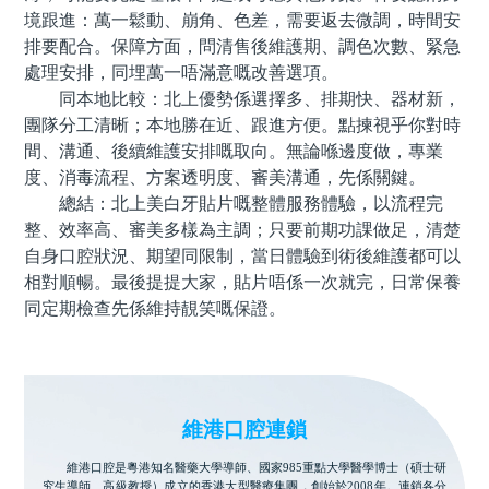
境跟進：萬一鬆動、崩角、色差，需要返去微調，時間安
排要配合。保障方面，問清售後維護期、調色次數、緊急
處理安排，同埋萬一唔滿意嘅改善選項。
同本地比較：北上優勢係選擇多、排期快、器材新，
團隊分工清晰；本地勝在近、跟進方便。點揀視乎你對時
間、溝通、後續維護安排嘅取向。無論喺邊度做，專業
度、消毒流程、方案透明度、審美溝通，先係關鍵。
總結：北上美白牙貼片嘅整體服務體驗，以流程完
整、效率高、審美多樣為主調；只要前期功課做足，清楚
自身口腔狀況、期望同限制，當日體驗到術後維護都可以
相對順暢。最後提提大家，貼片唔係一次就完，日常保養
同定期檢查先係維持靚笑嘅保證。
維港口腔連鎖
維港口腔是粵港知名醫藥大學導師、國家985重點大學醫學博士（碩士研
究生導師、高級教授）成立的香港大型醫療集團，創始於2008年。連鎖各分