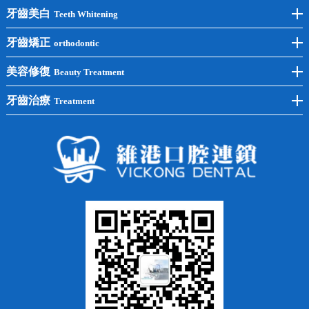
前牙種植
牙齒美白
Teeth Whitening
後牙種植
冷光美白
牙齒矯正
orthodontic
單顆種植
洗牙
牙齒矯正
美容修復
Beauty Treatment
半口種植
黃黑牙
兒童矯正
全瓷牙
牙齒治療
Treatment
全口種植
四環素牙
隱形矯正
牙缺失
蛀牙補牙
常見問題
齙牙
鑲牙
智齒
牙貼面
牙列不齊
烤瓷牙
牙齦出血
地包天
義齒
拔牙
牙周炎
根管治療