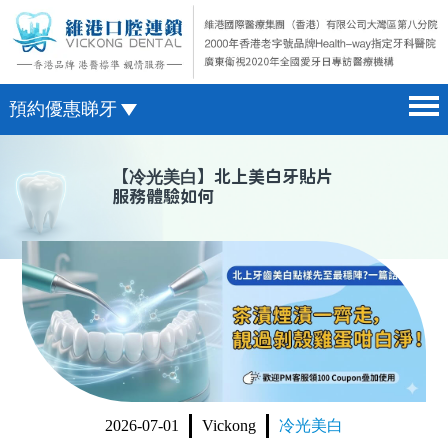
預約優惠睇牙
首頁 home page
澳門電話預約
【
冷光美白
】北上美白牙貼片
服務體驗如何
醫院簡介 hospital introduction
微信預約
醫生介紹 doctor introduction
WhatsApp預約
醫療新聞 medical news
種植牙 dental implant
箍牙 orthodontics
收費標準 change standard
2026-07-01
Vickong
冷光美白