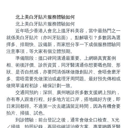
預約牙醫 contact us
北上美白牙貼片服務體驗如何
北上美白牙貼片服務體驗如何
近年唔少香港人會北上搵牙科美容，當中最熱門之一
就係美白牙貼片（亦叫牙貼面）。點解吸引？多數因為選
擇多、排期快、設備新，而家想分享一下成個服務體驗同
注意事項，等大家有個立體預期。
準備階段：搵口碑同溝通最重要。上網睇真實案例
相、術後評價、診所資質，同牙醫溝通你想要嘅色階、形
狀、是否自然感，亦要問清係咪做微創貼片、會唔會磨牙
多、需唔需要先做潔治或處理牙周問題。最好預先傳相或
做簡單遠程初診，確保計劃一致。
交通同預約：深圳、廣州啲診所多數支援網上預約，
亦有專人跟進行程。好多地方近口岸，搭地鐵好方便，即
日來回都得。不過第一次去建議留足時間，因為有機會要
拍片、掃描、試色。
到診體驗：前台登記之後，通常會做全口檢查、X光
／掃描、拍照紀錄，再同你確認治療方案。專業啲嘅牙醫