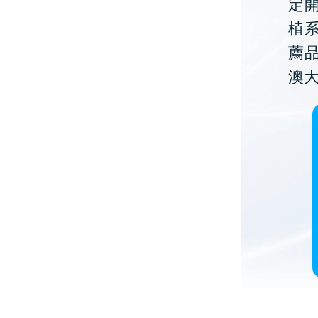
定開
植
薦
澳