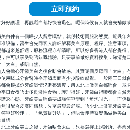
立即預約
好護理，再靓嘅白都好快會退色。呢個時候有人就會去補做或
。
白仲有一個唔少人留意嘅點，就係技術同服務態度。近幾年內
標准設備，醫生會先同客人詳細解釋美白原理、程序、注意事項
境都越來越舒適，服務流程亦都清晰。所以好多香港人都會覺得
便，仲可以享受到唔錯嘅體驗。只要事前做好資料搜集，睇清楚
會「太白」或唔自然。
會擔心牙齒美白之後會唔會敏感。其實呢個反應同「太白」冇
中使用嘅成分會暫時令牙齒表面有少少酸軟感覺。一般兩三日就
醫都會根據你牙齒嘅情況調整濃度，所以北上做美白都唔會「爲
你平日食得唔太多刺激性食物，護理得好，牙齒白得嚟都會自然
返心態。牙齒美白唔係要成張笑容變到「燈泡咁光」，而係提
自然咁配合皮膚同樣貌，先至最靓最舒服。唔少北上做完牙齒美
「笑容好幹淨」、「氣質提升咗」，但唔會即時察覺係做過美白
嘅目標。
上牙齒美白之後，牙齒唔會太白，只要選擇正規診所、專業牙