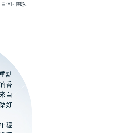
升自信同儀態。
重點
的香
聚來自
做好
年穩