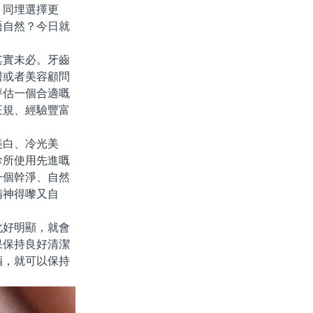
，同埋選擇更
唔自然？今日就
實未必。牙齒
醫或者美容顧問
評估一個合適嘅
正規、經驗豐富
白、冷光美
診所使用先進嘅
一個幹淨、自然
精神得嚟又自
好明顯，就會
果保持良好清潔
酒，就可以保持