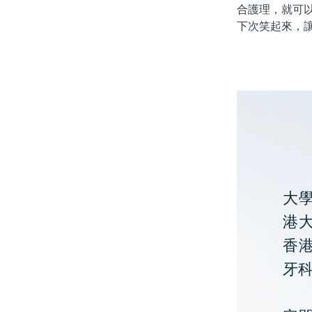
合護理，就可
下次笑起來，
大
港大
香
牙