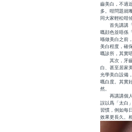
齒美白，不過
多。咁問題就
同大家輕松咁
首先講講「太
嘅顔色並唔係
喺做美白之前
美白程度，確
嘅診所，其實
其次，牙齒美
白、甚至居家
光學美白設備
嘅白度。其實
然。
再講講個人體
誤以爲「太白
習慣，例如每
效果更長久。