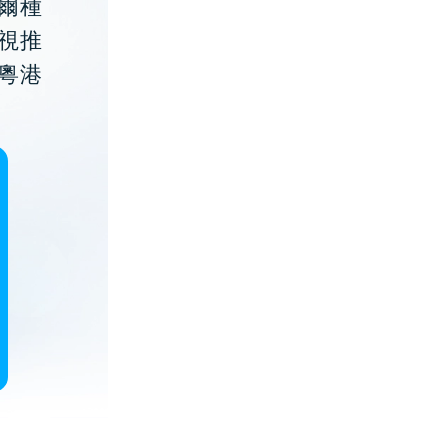
貝爾種
視推
粵港