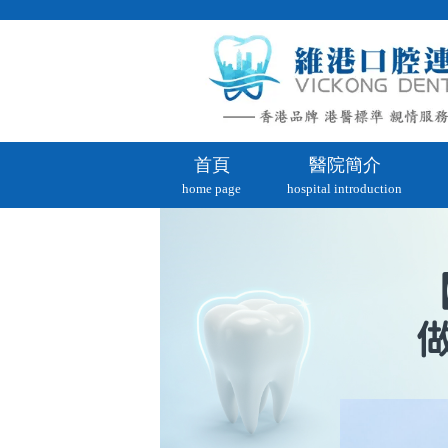
首頁
醫院簡介
home page
hospital introduction