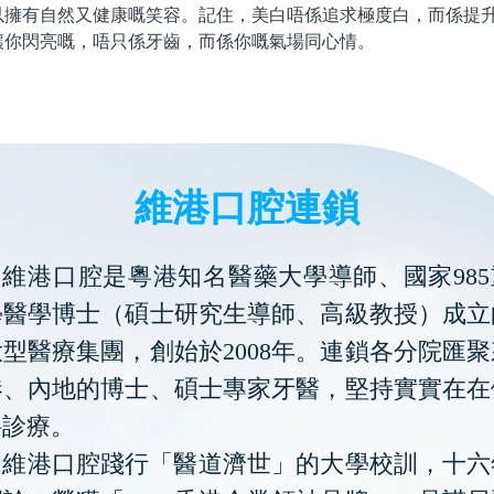
以擁有自然又健康嘅笑容。記住，美白唔係追求極度白，而係提
讓你閃亮嘅，唔只係牙齒，而係你嘅氣場同心情。
維港口腔連鎖
維港口腔是粵港知名醫藥大學導師、國家985
學醫學博士（碩士研究生導師、高級教授）成立
型醫療集團，創始於2008年。連鎖各分院匯
港、內地的博士、碩士專家牙醫，堅持實實在在
科診療。
維港口腔踐行「醫道濟世」的大學校訓，十六