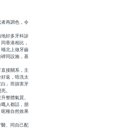
者再調色，令
地好多牙科診
。同香港相比，
，喺北上做牙齒
口碑同設施，基
直接關系，主
會好返，唔洗太
求白」而損害牙
閃亮。
升整體氣質。
白嘅人都話，朋
。呢種自然效果
醫、同自己配