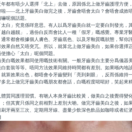
近年都有唔少人選擇「北上」去做，原因係北上做牙齒護理方便
嚟啦——北上牙齒美白做完之後，牙齒會唔會太白？會唔會成效
傾嚇呢個話題。
白」究竟係咩意思。有人以爲牙齒美白就一定要白到發光，其
「越白越靓」，過份白反而會比人一種「假牙」嘅感覺。專業牙
，通常都會根據個人膚色、牙齒底色、以及牙釉質嘅狀態，幫你
保效果自然又唔突兀。所以，就算北上做牙齒美白，如果你選擇
唔使擔心「太白」呢個問題。
白嘅效果都同使用嘅技術有關。一般牙齒美白主要分爲儀器美
美白套裝等等。唔同方法效果同維持時間都有差別。如果喺內地
，就算效果出色，都唔會令牙齒變到「亮到刺眼」，反而係維持
好多北上做完牙齒美白嘅朋友都會話，白嘅程度啱啱好，笑起來
質同護理習慣。有啲人本身牙齒比較黃，做美白之後覺得變化
」；但其實只係同之前相對上差別大啲。做完牙齒美白之後，如
日刷牙兩至三次、定期用牙線、盡量少飲深色飲品如咖啡或者紅
相