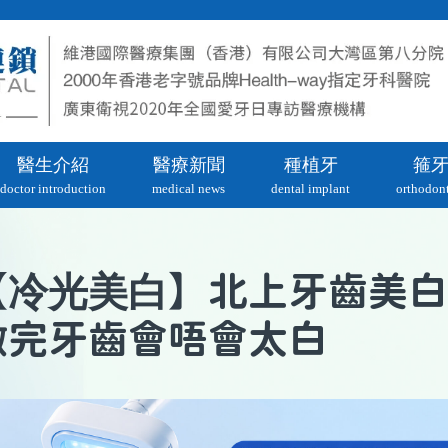
醫生介紹
醫療新聞
種植牙
箍
doctor introduction
medical news
dental implant
orthodont
冷光美白
【
】北上牙齒美白
做完牙齒會唔會太白