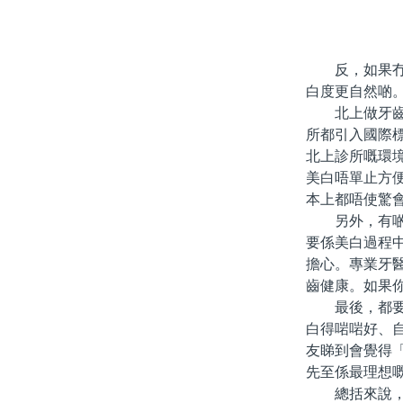
反，如果冇好
白度更自然啲
北上做牙齒美
所都引入國際
北上診所嘅環
美白唔單止方
本上都唔使驚
另外，有啲人
要係美白過程
擔心。專業牙
齒健康。如果
最後，都要講
白得啱啱好、
友睇到會覺得
先至係最理想
總括來說，北