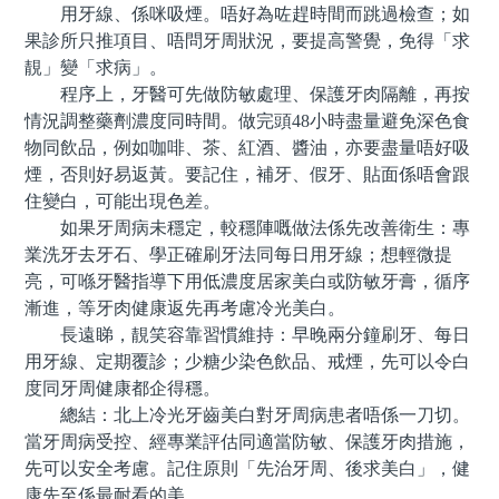
用牙線、係咪吸煙。唔好為咗趕時間而跳過檢查；如
果診所只推項目、唔問牙周狀況，要提高警覺，免得「求
靚」變「求病」。
程序上，牙醫可先做防敏處理、保護牙肉隔離，再按
情況調整藥劑濃度同時間。做完頭48小時盡量避免深色食
物同飲品，例如咖啡、茶、紅酒、醬油，亦要盡量唔好吸
煙，否則好易返黃。要記住，補牙、假牙、貼面係唔會跟
住變白，可能出現色差。
如果牙周病未穩定，較穩陣嘅做法係先改善衛生：專
業洗牙去牙石、學正確刷牙法同每日用牙線；想輕微提
亮，可喺牙醫指導下用低濃度居家美白或防敏牙膏，循序
漸進，等牙肉健康返先再考慮冷光美白。
長遠睇，靚笑容靠習慣維持：早晚兩分鐘刷牙、每日
用牙線、定期覆診；少糖少染色飲品、戒煙，先可以令白
度同牙周健康都企得穩。
總結：北上冷光牙齒美白對牙周病患者唔係一刀切。
當牙周病受控、經專業評估同適當防敏、保護牙肉措施，
先可以安全考慮。記住原則「先治牙周、後求美白」，健
康先至係最耐看的美。