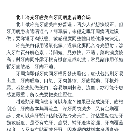
預約牙醫 contact us
北上冷光牙齒美白牙周病患者適合嗎
北上做冷光牙齒美白好普遍，唔少人都想快靚正。但
牙周病患者適唔適合？簡單講，未穩定嘅牙周病唔建議
做；要睇返牙肉狀態、敏感程度同整體口腔健康先決定。
冷光美白係用過氧化氫／過氧化脲配合冷光照射，滲
入牙釉質分解色素，時間短、見效快。不過，藥劑濃度較
高，對牙肉同外露牙根有機會造成刺激，常見副作用係短
暫牙齒敏感、牙肉不適。
牙周病即係牙肉同牙槽骨發炎退化，症狀包括刷牙易
出血、牙肉腫痛、口氣、牙肉萎縮、牙齒鬆動、牙根外
露。喺發炎期做美白，容易加劇刺激、流血，亦可能令敏
感更嚴重，所以先要把炎症壓住。
咁邊類牙周病患者可以考慮？如果已完成洗牙、齒根
刮治，牙肉基本無再流血、深牙周袋減少，又有定期覆
診，先可以俾牙醫評估能否做冷光美白。評估重點包括牙
齒敏感度、是否有蛀牙、崩裂、補牙邊緣滲漏、牙肉覆蓋
程度，以及有冇貼面或牙冠，因為呢啲材料本身唔會變