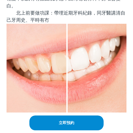
白。
北上前要做功課：帶埋近期牙科紀錄，同牙醫講清自
己牙周史、平時有冇
立即預約