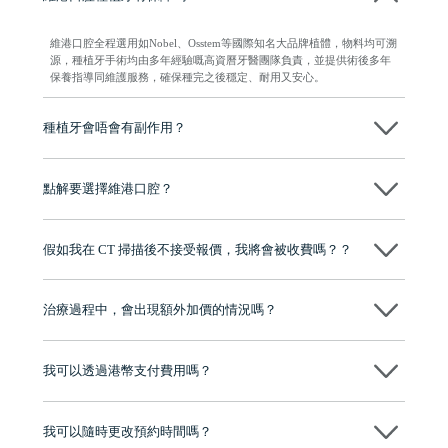
維港口腔全程選用如Nobel、Osstem等國際知名大品牌植體，物料均可溯
源，種植牙手術均由多年經驗嘅高資曆牙醫團隊負責，並提供術後多年
保養指導同維護服務，確保種完之後穩定、耐用又安心。
種植牙會唔會有副作用？
维港口腔種植術前會有專家醫生評估且出具植牙方案，術中使用微創植
牙設備進行微創操作，能有效減少創傷，並且都為高資曆專家醫生操
點解要選擇維港口腔？
作，會最大化避免一切副作用。
維港口腔踐行「醫道濟世」的大學校訓，各分院匯聚來自香港、內地的
博士碩士高資歷牙醫，十七年穩定開診。榮獲「2024香港企業領袖品
假如我在 CT 掃描後不接受報價，我將會被收費嗎？？
牌」、「2025香港企業領袖品牌」，是諾貝爾種植系統全球放心植牙中
心，香港新城電台與廣東衛視推薦品牌
不會！只要未開始實際服務之前，你不會被收取任何費用。
至今已服務超過三十個國家和地區的顧客，受到粵港澳大灣區及周邊城
市市民極高的口碑評價及信任推薦 珠海、深圳設有八大分院，香港亦設
治療過程中，會出現額外加價的情況嗎？
有咨詢及服務保障中心，有任何問題都可以隨時預約免費咨詢，讓人十
分放心
不會，治療前我們會詳細說明治療方案及對應的價錢，顧客同意並簽字
後，我們才會正式進行診療服務
我可以透過港幣支付費用嗎？
可以。維港口腔會按照當日匯率轉算收取費用，而匯率會及時告知客人
我可以隨時更改預約時間嗎？