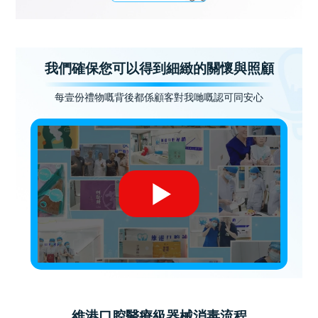
我們確保您可以得到細緻的關懷與照顧
每壹份禮物嘅背後都係顧客對我哋嘅認可同安心
維港口腔醫療級器械消毒流程