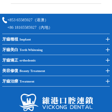
可以，請盡早通過wechat或whatsapp聯絡我們，告知我們你原本預約的
時間及資料，並且重新預約的日期及時段
+853 65585927（港澳）
+86 18165585927（內地）
牙齒種植
Implant
前牙種植
牙齒美白
Teeth Whitening
後牙種植
冷光美白
牙齒矯正
orthodontic
單顆種植
洗牙
牙齒矯正
美容修復
Beauty Treatment
半口種植
黃黑牙
兒童矯正
全瓷牙
牙齒治療
Treatment
全口種植
四環素牙
隱形矯正
牙缺失
蛀牙補牙
常見問題
齙牙
鑲牙
智齒
牙貼面
牙列不齊
烤瓷牙
牙齦出血