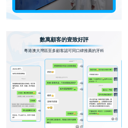
數萬顧客的壹致好評
粵港澳大灣區至多顧客認可同口碑推薦的牙科