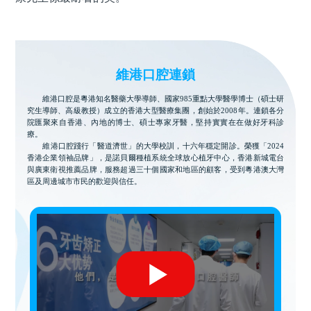
維港口腔連鎖
維港口腔是粵港知名醫藥大學導師、國家985重點大學醫學博士（碩士研
究生導師、高級教授）成立的香港大型醫療集團，創始於2008年。連鎖各分
院匯聚來自香港、內地的博士、碩士專家牙醫，堅持實實在在做好牙科診
療。
維港口腔踐行「醫道濟世」的大學校訓，十六年穩定開診。榮獲「2024
香港企業領袖品牌」，是諾貝爾種植系統全球放心植牙中心，香港新城電台
與廣東衛視推薦品牌，服務超過三十個國家和地區的顧客，受到粵港澳大灣
區及周邊城市市民的歡迎與信任。