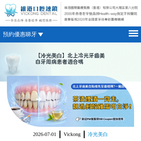
預約優惠睇牙
首頁 home page
澳門電話預約
【
冷光美白
】北上冷光牙齒美
白牙周病患者適合嗎
醫院簡介 hospital introduction
微信預約
醫生介紹 doctor introduction
WhatsApp預約
醫療新聞 medical news
種植牙 dental implant
箍牙 orthodontics
收費標準 change standard
2026-07-01
Vickong
冷光美白