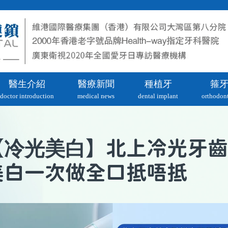
醫生介紹
醫療新聞
種植牙
箍
doctor introduction
medical news
dental implant
orthodont
冷光美白
【
】北上冷光牙齒
美白一次做全口抵唔抵