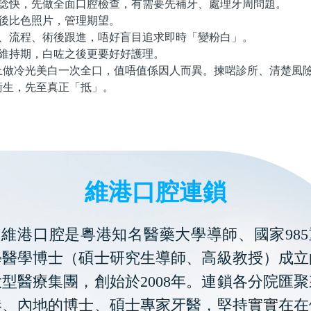
諗快，先做全面口腔檢查，有需要先補牙、處理牙周問題。
後比色照片，管理期望。
、流程、術後跟進，唔好盲目追求即時「變粉白」。
維持期，白咗之後更要好好護理。
冷光美白一次全口，值唔值係因人而異。揀啱診所、清楚風險
衛生，先至真正「抵」。
維港口腔連鎖
維港口腔是粵港知名醫藥大學導師、國家985
學醫學博士（碩士研究生導師、高級教授）成立
型醫療集團，創始於2008年。連鎖各分院匯
港、內地的博士、碩士專家牙醫，堅持實實在在