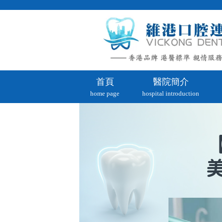
首頁
醫院簡介
home page
hospital introduction