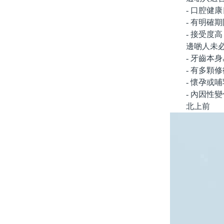
- 口腔健康
- 有明確期
- 接受度高
邊啲人未必
- 牙齒本身
- 有多顆修
- 懷孕或哺
- 內因性變
北上前