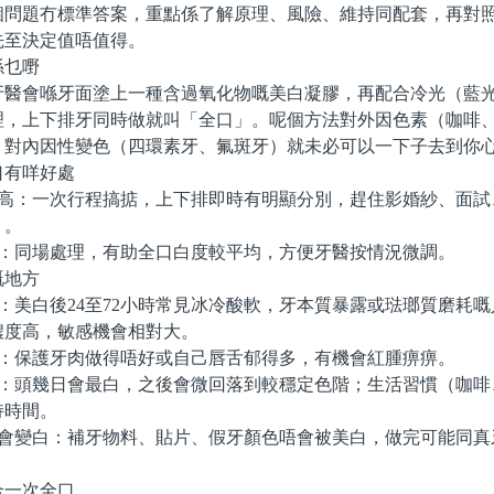
個問題冇標準答案，重點係了解原理、風險、維持同配套，再對
先至決定值唔值得。
乜嘢
會喺牙面塗上一種含過氧化物嘅美白凝膠，再配合冷光（藍光
理，上下排牙同時做就叫「全口」。呢個方法對外因色素（咖啡
，對內因性變色（四環素牙、氟斑牙）就未必可以一下子去到你
有咩好處
高：一次行程搞掂，上下排即時有明顯分別，趕住影婚紗、面試
」。
：同場處理，有助全口白度較平均，方便牙醫按情況微調。
地方
：美白後24至72小時常見冰冷酸軟，牙本質暴露或琺瑯質磨耗
濃度高，敏感機會相對大。
：保護牙肉做得唔好或自己唇舌郁得多，有機會紅腫痹痹。
：頭幾日會最白，之後會微回落到較穩定色階；生活習慣（咖啡
持時間。
會變白：補牙物料、貼片、假牙顏色唔會被美白，做完可能同真
一次全口