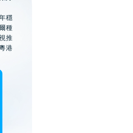
年穩
貝爾種
視推
粵港