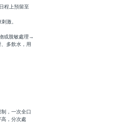
日程上預留至
凍刺激。
物或脫敏處理→
煙、多飲水，用
制，一次全口
好高，分次處