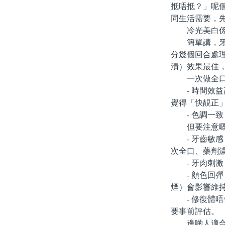
抵唔抵？」呢
同生活需要，
冷光美白係
簡單講，牙醫
分幾個回合處
漬）效果最佳
一次做全口
- 時間效益
覺得「快靚正
- 色調一致
但要注意嘅
- 牙齒敏感
次全口、藥劑
- 牙肉刺激
- 顏色回彈
煙）會影響維
- 修復體唔
要事前評估。
邊啲人適合