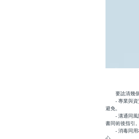
要諗清幾個
- 專業與資
避免。
- 溝通同風
書同術後指引
- 消毒同用
心。