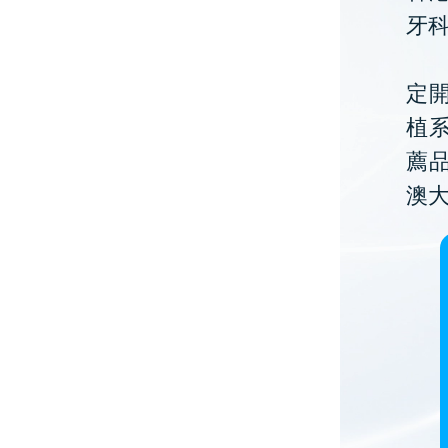
牙
定開
植
薦
澳