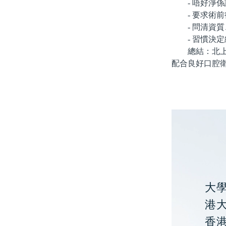
- 唔好淨係
- 要求術前
- 問清資質
- 習慣決定
總結：北上做
配合良好口腔
大
港大
香