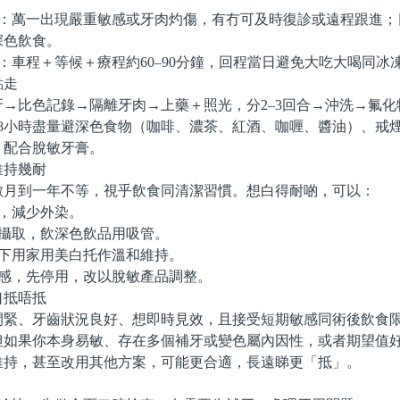
：萬一出現嚴重敏感或牙肉灼傷，有冇可及時復診或遠程跟進；
深色飲食。
車程＋等候＋療程約60–90分鐘，回程當日避免大吃大喝同冰
走
比色記錄→隔離牙肉→上藥＋照光，分2–3回合→沖洗→氟化
48小時盡量避深色食物（咖啡、濃茶、紅酒、咖喱、醬油）、戒
，配合脫敏牙膏。
持幾耐
到一年不等，視乎飲食同清潔習慣。想白得耐啲，可以：
，減少外染。
攝取，飲深色飲品用吸管。
下用家用美白托作溫和維持。
感，先停用，改以脫敏產品調整。
抵唔抵
、牙齒狀況良好、想即時見效，且接受短期敏感同術後飲食限
但如果你本身易敏、存在多個補牙或變色屬內因性，或者期望值
維持，甚至改用其他方案，可能更合適，長遠睇更「抵」。