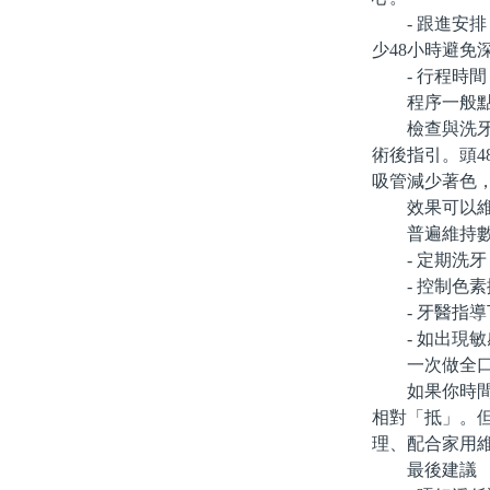
- 跟進安排
少48小時避免
- 行程時間：
程序一般點
檢查與洗牙→
術後指引。頭
吸管減少著色
效果可以維
普遍維持數月
- 定期洗牙
- 控制色素
- 牙醫指導
- 如出現敏
一次做全口
如果你時間緊
相對「抵」。
理、配合家用
最後建議