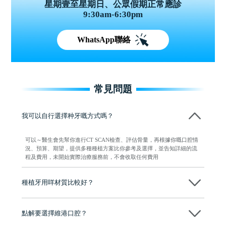
星期壹至星期日、公眾假期正常應診
9:30am-6:30pm
WhatsApp聯絡
常見問題
我可以自行選擇种牙嘅方式嗎？
可以～醫生會先幫你進行CT SCAN檢查、評估骨量，再根據你嘅口腔情
況、預算、期望，提供多種種植方案比你參考及選擇，並告知詳細的流
程及費用，未開始實際治療服務前，不會收取任何費用
種植牙用咩材質比較好？
現在國際上普遍用嘅係純鈦。純鈦同人體骨質相容性高，愈合得快又穩
陣，安全可靠。
點解要選擇維港口腔？