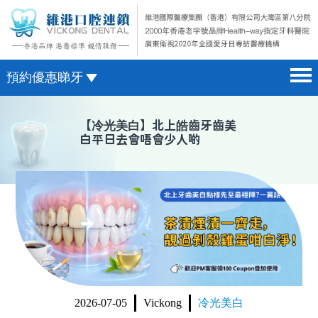
預約優惠睇牙
首頁 home page
澳門電話預約
【
冷光美白
】北上皓齒牙齒美
白平日去會唔會少人啲
醫院簡介 hospital introduction
微信預約
醫生介紹 doctor introduction
WhatsApp預約
醫療新聞 medical news
種植牙 dental implant
箍牙 orthodontics
收費標準 change standard
2026-07-05
Vickong
冷光美白