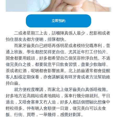
立即預約
二或者星期三上去，話嗰陣真係人最少，想影相或者
拍住朋友去都方便啲，排隊都快。
而家牙齒美白已經唔再係明星或者模特兒嘅專利，普
通上班族、學生都想笑得更自信。尤其近年打工仔拍片、
開會都要用鏡頭，好多都希望自己個笑容幹淨自然。不過
做完美白之後，都要留意平日飲食習慣，盡量少飲咖啡、
茶或者紅酒，呢啲都會影響效果。北上皓齒通常都會提醒
客人點樣定期保養，亦會講解返有咩牙膏或者方法幫助維
持白齒。
就方便程度嚟講，而家北上做牙齒美白真係唔複雜。
好多地方近高鐵站或者地鐵站，落車行幾分鍾就到。平日
過去，又唔會塞車又冇人迫，好多人都話個體驗比想像中
輕松得多。仲有啲人會順便一日遊，做完美白可以去食
飯、行街、買嘢，一舉幾得，感覺好劃算。