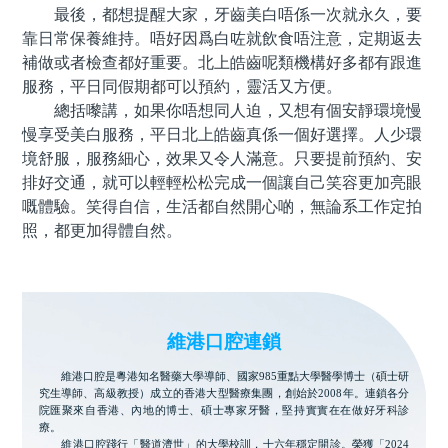
最後，都想提醒大家，牙齒美白唔係一次就永久，要
靠日常保養維持。唔好因爲白咗就飲食唔注意，定期返去
補做或者檢查都好重要。北上皓齒呢類機構好多都有跟進
服務，平日同假期都可以預約，靈活又方便。
總括嚟講，如果你唔想同人迫，又想有個安靜環境慢
慢享受美白服務，平日北上皓齒真係一個好選擇。人少環
境舒服，服務細心，效果又令人滿意。只要提前預約、安
排好交通，就可以輕輕松松完成一個讓自己笑容更加亮眼
嘅體驗。笑得自信，生活都自然開心啲，無論系工作定拍
照，都更加得體自然。
維港口腔連鎖
維港口腔是粵港知名醫藥大學導師、國家985重點大學醫學博士（碩士研
究生導師、高級教授）成立的香港大型醫療集團，創始於2008年。連鎖各分
院匯聚來自香港、內地的博士、碩士專家牙醫，堅持實實在在做好牙科診
療。
維港口腔踐行「醫道濟世」的大學校訓，十六年穩定開診。榮獲「2024