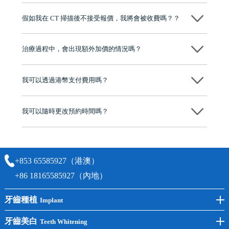
維港口腔踐行「醫道濟世」的大學校訓，各分院匯聚來自香港、內地的
博士碩士高資歷牙醫，十七年穩定開診。榮獲「2024香港企業領袖品
假如我在 CT 掃描後不接受報價，我將會被收費嗎？？
牌」、「2025香港企業領袖品牌」，是諾貝爾種植系統全球放心植牙中
心，香港新城電台與廣東衛視推薦品牌
不會！只要未開始實際服務之前，你不會被收取任何費用。
至今已服務超過三十個國家和地區的顧客，受到粵港澳大灣區及周邊城
市市民極高的口碑評價及信任推薦 珠海、深圳設有八大分院，香港亦設
治療過程中，會出現額外加價的情況嗎？
有咨詢及服務保障中心，有任何問題都可以隨時預約免費咨詢，讓人十
分放心
不會，治療前我們會詳細說明治療方案及對應的價錢，顧客同意並簽字
後，我們才會正式進行診療服務
我可以透過港幣支付費用嗎？
可以。維港口腔會按照當日匯率轉算收取費用，而匯率會及時告知客人
我可以隨時更改預約時間嗎？
可以，請盡早通過wechat或whatsapp聯絡我們，告知我們你原本預約的
時間及資料，並且重新預約的日期及時段
+853 65585927（港澳）
+86 18165585927（內地）
牙齒種植
Implant
前牙種植
牙齒美白
Teeth Whitening