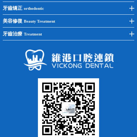
後牙種植
冷光美白
牙齒矯正
orthodontic
單顆種植
洗牙
牙齒矯正
美容修復
Beauty Treatment
半口種植
黃黑牙
兒童矯正
全瓷牙
牙齒治療
Treatment
全口種植
四環素牙
隱形矯正
牙缺失
蛀牙補牙
常見問題
齙牙
鑲牙
智齒
牙貼面
牙列不齊
烤瓷牙
牙齦出血
地包天
義齒
拔牙
牙周炎
根管治療