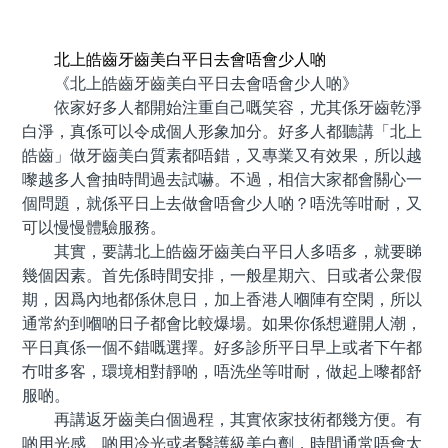
預約牙醫 contact us
北上皓齒牙齒美白平日去會唔會少人啲
《北上皓齒牙齒美白平日去會唔會少人啲》
依家好多人都開始注重自己嘅笑容，尤其係牙齒乾淨
白淨，真係可以令成個人形象加分。好多人都聽講「北上
皓齒」做牙齒美白質素都唔錯，又專業又有效果，所以越
嚟越多人會抽時間過去試嚇。不過，相信大家都會關心一
個問題，就係平日上去做會唔會少人啲？唔洗等咁耐，又
可以慢慢體驗服務。
其實，要講北上皓齒牙齒美白平日人多唔多，就要睇
幾個因素。首先係時間安排，一般星期六、日或者公衆假
期，因爲內地都係休息日，加上香港人嗰陣有空閑，所以
通常約到嗰啲日子都會比較爆場。如果你係想避開人潮，
平日真係一個不錯嘅選擇。好多診所平日早上或者下午都
冇咁多客，環境相對靜啲，唔洗坐等咁耐，做起上嚟都舒
服啲。
再講返牙齒美白個過程，其實依家技術都幾方便。有
啲用光感、啲用冷光或者醫護級美白劑，時間通常唔會太