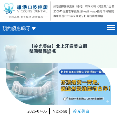
預約優惠睇牙
首頁 home page
澳門電話預約
【
冷光美白
】北上牙齒美白網
購團購靠譜嗎
醫院簡介 hospital introduction
微信預約
醫生介紹 doctor introduction
WhatsApp預約
醫療新聞 medical news
種植牙 dental implant
箍牙 orthodontics
收費標準 change standard
2026-07-05
Vickong
冷光美白