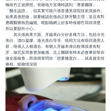
哋有冇正規牌照。有啲地方宣傳時講到「專業團隊」、
「醫生認證」，但其實可能只係普通美容院技術員操作。
如果真係想做，就要確認佢係由正牌牙醫主理，並且有對
應嘅醫療執照編號。呢點喺網上好多時候都冇寫得清楚，
所以要額外小心。
其次係效果方面。牙齒美白分好多種方法，包括冷光
美白、漂白凝膠、激光美白等等。唔同方法有唔同適用人
群，唔係人人都適合。有啲人牙齒本身比較薄或者有蛀
牙，做完反而會更加敏感。北上團購有時未必會事前幫你
做全面檢查，而係簡單問你「想要幾度白」，就直接安排
療程。呢種情況唔