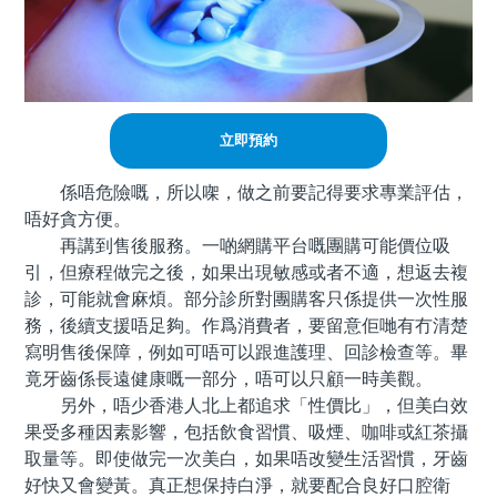
立即預約
係唔危險嘅，所以㗎，做之前要記得要求專業評估，
唔好貪方便。
再講到售後服務。一啲網購平台嘅團購可能價位吸
引，但療程做完之後，如果出現敏感或者不適，想返去複
診，可能就會麻煩。部分診所對團購客只係提供一次性服
務，後續支援唔足夠。作爲消費者，要留意佢哋有冇清楚
寫明售後保障，例如可唔可以跟進護理、回診檢查等。畢
竟牙齒係長遠健康嘅一部分，唔可以只顧一時美觀。
另外，唔少香港人北上都追求「性價比」，但美白效
果受多種因素影響，包括飲食習慣、吸煙、咖啡或紅茶攝
取量等。即使做完一次美白，如果唔改變生活習慣，牙齒
好快又會變黃。真正想保持白淨，就要配合良好口腔衛