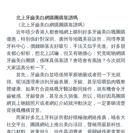
預約牙醫 contact us
北上牙齒美白網購團購靠譜嗎
《北上牙齒美白網購團購靠譜嗎》
近年唔少香港人都會喺網上睇到好多牙齒美白嘅團購
優惠，特別係針對深圳、廣州等地嘅美容診所，同埋專業
牙科中心，價錢睇落去好吸引，手法又似乎先進。好多朋
友都心郁郁，想北上試嚇，但又有啲擔心：究竟呢啲網購
牙齒美白團購，係咪真係靠譜？會唔會有風險？今次就同
大家認真分析一下。
首先，牙齒美白並唔係簡單搽啲藥或者照一下光就
得。呢項護理牽涉到牙齒表層、牙龈、甚至咀嚼肌肉嘅整
體健康。如果冇合資格嘅牙醫診斷同操作，就有機會令牙
齒敏感、牙龈發炎，甚至永久損傷。所以，唔好因爲團購
網頁上啲靓照片或者網紅介紹就沖動決定，一定要睇清楚
背後嘅機構背景。
而家好多北上牙科診所都好積極做網絡推廣，喺各大
社交平台、團購網站上推出美白項目，聲稱用最新科技、
進口材料、效果持久。但作爲消費者，最關鍵係要查實佢