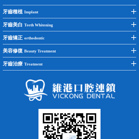
牙齒種植
Implant
前牙種植
牙齒美白
Teeth Whitening
後牙種植
冷光美白
牙齒矯正
orthodontic
單顆種植
洗牙
牙齒矯正
美容修復
Beauty Treatment
半口種植
黃黑牙
兒童矯正
全瓷牙
牙齒治療
Treatment
全口種植
四環素牙
隱形矯正
牙缺失
蛀牙補牙
常見問題
齙牙
鑲牙
智齒
牙貼面
牙列不齊
烤瓷牙
牙齦出血
地包天
義齒
拔牙
牙周炎
根管治療