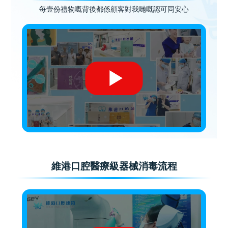
每壹份禮物嘅背後都係顧客對我哋嘅認可同安心
維港口腔醫療級器械消毒流程