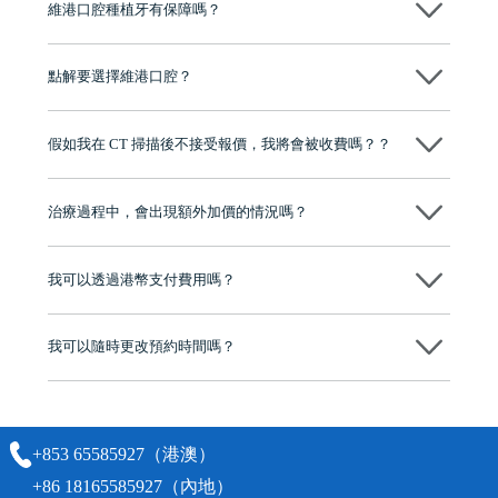
維港口腔種植牙有保障嗎？
維港口腔全程選用如Nobel、Osstem等國際知名大品牌植體，物料均可溯
源，種植牙手術均由多年經驗嘅高資曆牙醫團隊負責，並提供術後多年
點解要選擇維港口腔？
保養指導同維護服務，確保種完之後穩定、耐用又安心。
維港口腔踐行「醫道濟世」的大學校訓，各分院匯聚來自香港、內地的
博士碩士高資歷牙醫，十七年穩定開診。榮獲「2024香港企業領袖品
假如我在 CT 掃描後不接受報價，我將會被收費嗎？？
牌」、「2025香港企業領袖品牌」，是諾貝爾種植系統全球放心植牙中
心，香港新城電台與廣東衛視推薦品牌
不會！只要未開始實際服務之前，你不會被收取任何費用。
至今已服務超過三十個國家和地區的顧客，受到粵港澳大灣區及周邊城
市市民極高的口碑評價及信任推薦 珠海、深圳設有八大分院，香港亦設
治療過程中，會出現額外加價的情況嗎？
有咨詢及服務保障中心，有任何問題都可以隨時預約免費咨詢，讓人十
分放心
不會，治療前我們會詳細說明治療方案及對應的價錢，顧客同意並簽字
後，我們才會正式進行診療服務
我可以透過港幣支付費用嗎？
可以。維港口腔會按照當日匯率轉算收取費用，而匯率會及時告知客人
我可以隨時更改預約時間嗎？
可以，請盡早通過wechat或whatsapp聯絡我們，告知我們你原本預約的
時間及資料，並且重新預約的日期及時段
+853 65585927（港澳）
+86 18165585927（內地）