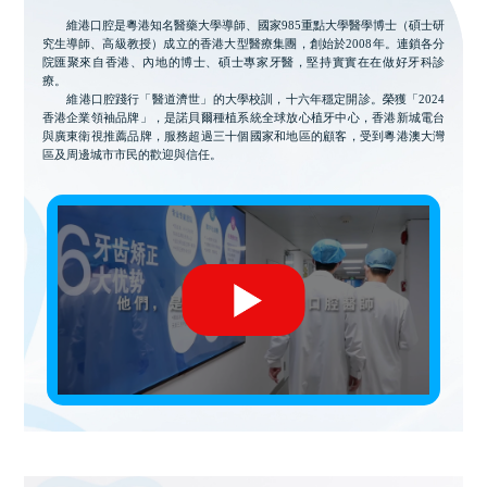
維港口腔是粵港知名醫藥大學導師、國家985重點大學醫學博士（碩士研
究生導師、高級教授）成立的香港大型醫療集團，創始於2008年。連鎖各分
院匯聚來自香港、內地的博士、碩士專家牙醫，堅持實實在在做好牙科診
療。
維港口腔踐行「醫道濟世」的大學校訓，十六年穩定開診。榮獲「2024
香港企業領袖品牌」，是諾貝爾種植系統全球放心植牙中心，香港新城電台
與廣東衛視推薦品牌，服務超過三十個國家和地區的顧客，受到粵港澳大灣
區及周邊城市市民的歡迎與信任。