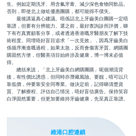
生。例如定期洗牙、用含氟牙膏、減少深色食物同飲品。
否則，即使北上做咗優惠團購，都可能得不償失。
最後講返真心建議。唔係話北上牙齒美白團購一定唔
靠譜，但要有分辨能力。選之前，最好查詢診所評價，睇
下有冇真實顧客分享，或者透過香港嘅牙醫朋友了解下技
術程度。同埋唔好盲目追求「一次見效」，因爲牙齒美白
係循序漸進嘅過程，如果太急，反而會傷害牙質。網購團
購固然方便，但醫美項目始終涉及健康，博一博未必值
得。
總括來說，「北上牙齒美白網購團購」呢個潮流背
後，有性價比誘惑，但同時亦潛藏風險。要靓，唔可以只
靠低價，仲要靠安全同專業。做決定前，記得睇清楚資
質、了解療程、評估自己情況，唔好盲信廣告。保持笑容
白淨固然重要，但更加要維持牙齒健康，先至真正靠譜。
維港口腔連鎖