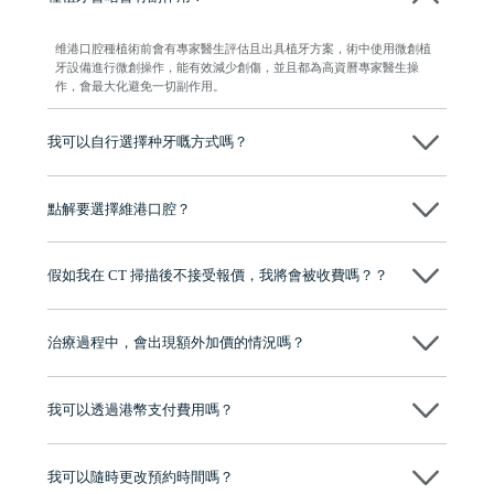
维港口腔種植術前會有專家醫生評估且出具植牙方案，術中使用微創植
牙設備進行微創操作，能有效減少創傷，並且都為高資曆專家醫生操
作，會最大化避免一切副作用。
我可以自行選擇种牙嘅方式嗎？
可以～醫生會先幫你進行CT SCAN檢查、評估骨量，再根據你嘅口腔情
況、預算、期望，提供多種種植方案比你參考及選擇，並告知詳細的流
點解要選擇維港口腔？
程及費用，未開始實際治療服務前，不會收取任何費用
維港口腔踐行「醫道濟世」的大學校訓，各分院匯聚來自香港、內地的
博士碩士高資歷牙醫，十七年穩定開診。榮獲「2024香港企業領袖品
假如我在 CT 掃描後不接受報價，我將會被收費嗎？？
牌」、「2025香港企業領袖品牌」，是諾貝爾種植系統全球放心植牙中
心，香港新城電台與廣東衛視推薦品牌
不會！只要未開始實際服務之前，你不會被收取任何費用。
至今已服務超過三十個國家和地區的顧客，受到粵港澳大灣區及周邊城
市市民極高的口碑評價及信任推薦 珠海、深圳設有八大分院，香港亦設
治療過程中，會出現額外加價的情況嗎？
有咨詢及服務保障中心，有任何問題都可以隨時預約免費咨詢，讓人十
分放心
不會，治療前我們會詳細說明治療方案及對應的價錢，顧客同意並簽字
後，我們才會正式進行診療服務
我可以透過港幣支付費用嗎？
可以。維港口腔會按照當日匯率轉算收取費用，而匯率會及時告知客人
我可以隨時更改預約時間嗎？