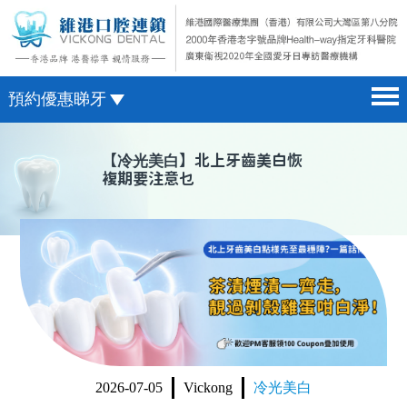
預約優惠睇牙
首頁 home page
澳門電話預約
【
冷光美白
】北上牙齒美白恢
複期要注意乜
醫院簡介 hospital introduction
微信預約
醫生介紹 doctor introduction
WhatsApp預約
醫療新聞 medical news
種植牙 dental implant
箍牙 orthodontics
收費標準 change standard
2026-07-05
Vickong
冷光美白