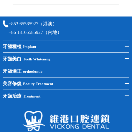
可以，請盡早通過wechat或whatsapp聯絡我們，告知我們你原本預約的
時間及資料，並且重新預約的日期及時段
+853 65585927（港澳）
+86 18165585927（內地）
牙齒種植
Implant
前牙種植
牙齒美白
Teeth Whitening
後牙種植
冷光美白
牙齒矯正
orthodontic
單顆種植
洗牙
牙齒矯正
美容修復
Beauty Treatment
半口種植
黃黑牙
兒童矯正
全瓷牙
牙齒治療
Treatment
全口種植
四環素牙
隱形矯正
牙缺失
蛀牙補牙
常見問題
齙牙
鑲牙
智齒
牙貼面
牙列不齊
烤瓷牙
牙齦出血