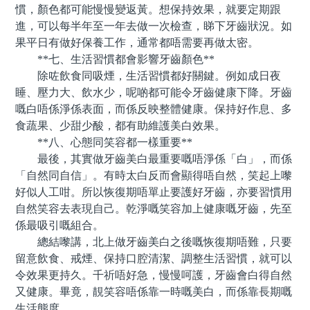
慣，顏色都可能慢慢變返黃。想保持效果，就要定期跟
進，可以每半年至一年去做一次檢查，睇下牙齒狀況。如
果平日有做好保養工作，通常都唔需要再做太密。
**七、生活習慣都會影響牙齒顏色**
除咗飲食同吸煙，生活習慣都好關鍵。例如成日夜
睡、壓力大、飲水少，呢啲都可能令牙齒健康下降。牙齒
嘅白唔係淨係表面，而係反映整體健康。保持好作息、多
食蔬果、少甜少酸，都有助維護美白效果。
**八、心態同笑容都一樣重要**
最後，其實做牙齒美白最重要嘅唔淨係「白」，而係
「自然同自信」。有時太白反而會顯得唔自然，笑起上嚟
好似人工咁。所以恢復期唔單止要護好牙齒，亦要習慣用
自然笑容去表現自己。乾淨嘅笑容加上健康嘅牙齒，先至
係最吸引嘅組合。
總結嚟講，北上做牙齒美白之後嘅恢復期唔難，只要
留意飲食、戒煙、保持口腔清潔、調整生活習慣，就可以
令效果更持久。千祈唔好急，慢慢呵護，牙齒會白得自然
又健康。畢竟，靚笑容唔係靠一時嘅美白，而係靠長期嘅
生活態度。