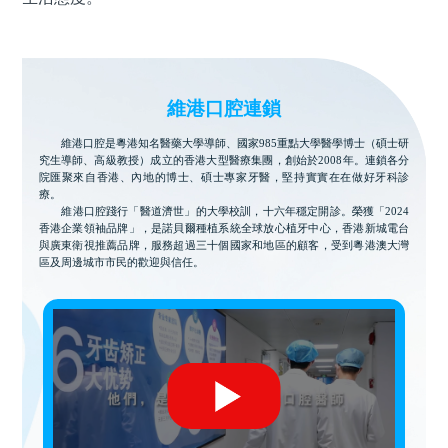
維港口腔連鎖
維港口腔是粵港知名醫藥大學導師、國家985重點大學醫學博士（碩士研
究生導師、高級教授）成立的香港大型醫療集團，創始於2008年。連鎖各分
院匯聚來自香港、內地的博士、碩士專家牙醫，堅持實實在在做好牙科診
療。
維港口腔踐行「醫道濟世」的大學校訓，十六年穩定開診。榮獲「2024
香港企業領袖品牌」，是諾貝爾種植系統全球放心植牙中心，香港新城電台
與廣東衛視推薦品牌，服務超過三十個國家和地區的顧客，受到粵港澳大灣
區及周邊城市市民的歡迎與信任。