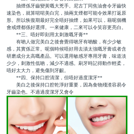
抽煙係牙齒變黃嘅大兇手。尼古丁同焦油會令牙齒快
速染色，就算啱啱美白完，抽兩支煙都可能令效果打返原
形。所以恢復期最好完全唔好抽煙，如果可以，藉呢個機
會戒煙都係好選擇。一來健康，二來可以令笑容更亮白。
**三、唔好即刻用太刺激嘅牙膏**
有啲人做完美白之後會覺得啲牙有啲酸，有少少敏
感，其實係正常。呢個時候唔好用去漬太強嘅牙膏或者含
研磨成分太高嘅產品。可以選用敏感牙專用牙膏，味道淡
少少，刺激性低啲，減少不適感。刷牙時記得動作輕柔，
唔好太大力，避免傷到牙齦。
**四、保持口腔清潔，但唔好過度潔牙**
美白之後保持口腔乾淨好重要，因為食物殘渣容易令
牙齒染色。不過過度潔牙又會令