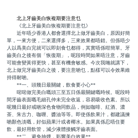
預約牙醫 contact us
北上牙齒美白恢複期要注意乜
《北上牙齒美白恢複期要注意乜》
近年唔少香港人都會選擇北上做牙齒美白，原因好簡
單，一來方便，二來選擇多，三來效果都唔錯。但係唔少
人以爲美白完就可以即刻食乜都得，其實唔係咁簡單。牙
齒美白之後有個「恢復期」，呢段時間如果唔注意，牙齒
可能會變黃得更快，甚至有機會敏感。今次我哋就講下，
北上做完牙齒美白之後，要注意啲乜，點樣可以令效果維
持得耐啲。
**一、頭幾日最關鍵，飲食要小心**
啱啱做完美白嘅頭三至五日係最關鍵嘅時候。呢段時
間牙齒表面嘅毛細孔仲未完全收返，容易吸收色素。所以
呢幾日最好戒啲深色食物同飲品，例如咖啡、紅酒、濃
茶、朱古力、咖喱、醬油等等。即使係飲果汁，都建議揀
啲顏色淡嘅，好似蘋果汁或者椰水。如果真係忍唔住要
飲，最好用飲管，減少液體接觸牙齒表面。
**二、避免抽煙，影響美白效果**