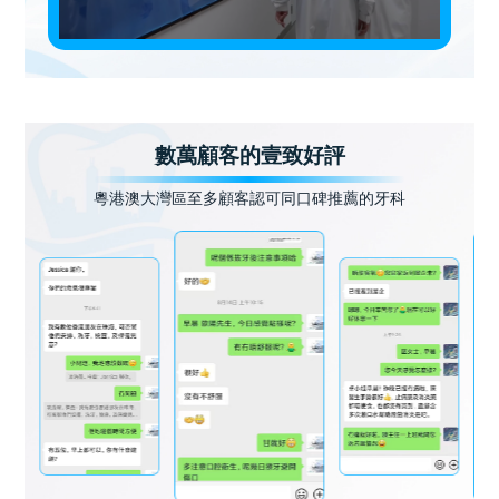
數萬顧客的壹致好評
粵港澳大灣區至多顧客認可同口碑推薦的牙科