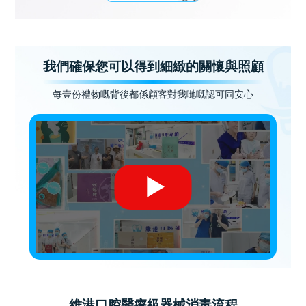
我們確保您可以得到細緻的關懷與照顧
每壹份禮物嘅背後都係顧客對我哋嘅認可同安心
維港口腔醫療級器械消毒流程