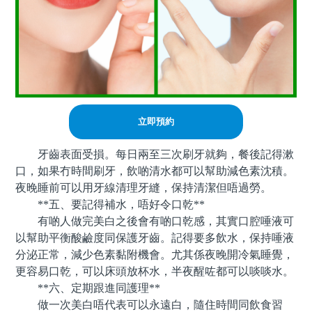
立即預約
牙齒表面受損。每日兩至三次刷牙就夠，餐後記得漱
口，如果冇時間刷牙，飲啲清水都可以幫助減色素沈積。
夜晚睡前可以用牙線清理牙縫，保持清潔但唔過勞。
**五、要記得補水，唔好令口乾**
有啲人做完美白之後會有啲口乾感，其實口腔唾液可
以幫助平衡酸鹼度同保護牙齒。記得要多飲水，保持唾液
分泌正常，減少色素黏附機會。尤其係夜晚開冷氣睡覺，
更容易口乾，可以床頭放杯水，半夜醒咗都可以啖啖水。
**六、定期跟進同護理**
做一次美白唔代表可以永遠白，隨住時間同飲食習