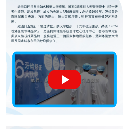
維港口腔是粵港知名醫藥大學導師、國家985重點大學醫學博士（碩士研
究生導師、高級教授）成立的香港大型醫療集團，創始於2008年。連鎖各分
院匯聚來自香港、內地的博士、碩士專家牙醫，堅持實實在在做好牙科診
療。
維港口腔踐行「醫道濟世」的大學校訓，十六年穩定開診。榮獲「2024
香港企業領袖品牌」，是諾貝爾種植系統全球放心植牙中心，香港新城電台
與廣東衛視推薦品牌，服務超過三十個國家和地區的顧客，受到粵港澳大灣
區及周邊城市市民的歡迎與信任。