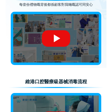
每壹份禮物嘅背後都係顧客對我哋嘅認可同安心
維港口腔醫療級器械消毒流程