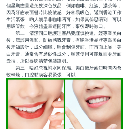
個星期盡量避免飲深色飲品，例如咖啡、紅酒、濃茶等，
因爲牙齒表面暫時比較敏感，好容易吸色。返到香港工作
生活緊張，啲人朝早非咖啡唔可，如果真係忍唔到，可以
用吸管飲，令液體盡量避開牙面，事後即時漱口。
第二，清潔同口腔護理産品要謹慎挑選。經專業美白
後，應該用溫和、防敏感嘅牙膏，有啲香港品牌專爲美白
後牙齒設計，成分細膩，唔會刮傷牙面。而市面上啲「美
白牙膏」通常含有磨砂性成分，頻繁使用可能反而令牙面
受損，所以要睇清楚包裝說明。
第三，唔好忽視補水同保濕。美白後牙齒短時間內會
較幹燥，口腔黏膜容易緊張，可以