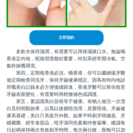
立即預約
多飲水保持濕潤，有需要可以用保濕漱口水。無論喺
香港定內地，呢個習慣都好重要，特別系經常開冷氣、空
氣幹燥嘅環境。
第四，定期複查係必須。喺香港，你可以繼續搵牙醫
做定期檢查同洗牙，保持牙齒健康穩定。因爲有時內地診
所嘅美白記錄未必方便後續跟進，香港牙醫可以幫你留意
牙齒表面變化，有需要時再輕微補色或調護。
第五，要認識美白並唔等于健康。有啲人做完一次漂
白見到明顯效果，以爲以後都唔洗理，其實唔係。牙齒健
康系基礎，美白只系提升外觀。如果平時刷牙唔徹底、牙
縫藏菌、經常食甜品，咁牙漬同色素都仲會返嚟。建議每
日起碼保持兩次有效刷牙時間，每次兩分鍾，夜晚可以加