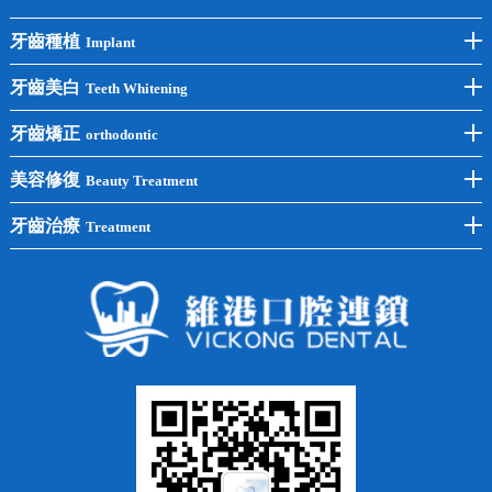
牙齒種植
Implant
前牙種植
牙齒美白
Teeth Whitening
後牙種植
冷光美白
牙齒矯正
orthodontic
單顆種植
洗牙
牙齒矯正
美容修復
Beauty Treatment
半口種植
黃黑牙
兒童矯正
全瓷牙
牙齒治療
Treatment
全口種植
四環素牙
隱形矯正
牙缺失
蛀牙補牙
常見問題
齙牙
鑲牙
智齒
牙貼面
牙列不齊
烤瓷牙
牙齦出血
地包天
義齒
拔牙
牙周炎
根管治療