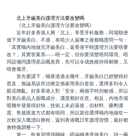
預約牙醫 contact us
北上牙齒美白護理方法要改變嗎
《北上牙齒美白護理方法要改變嗎》
近年好多香港人興「北上」享受牙科服務，同場順便
做下牙齒美白。不過，有唔少人返嚟之後都喺度問一句：
「其實喺內地做完牙齒美白，返香港平時護理方法要唔要
改？」其實答案系——唔一定，但你要清楚唔同環境、唔
同設備同護理産品嘅差異，先可以令成效維持得耐啲，又
唔會傷牙。
首先要講下，喺香港過去幾年，牙齒美白已經變得好
普及，無論系診所治療定係家用美白套裝，選擇多到令人
眼花缭亂。好多香港人對「安全」兩個字特別敏感，所以
對美白産品入面嘅成分、濃度都好在意。相反，內地市場
呢幾年發展得好快，技術上未必落後，但材料、藥劑濃
度、售後跟進方式都有唔同，所以當你選擇喺內地做咗一
次較深入嘅漂白療程，返到香港嘅日常護理習慣，最好都
會輕微調整一下。
第一，飲食習慣係關鍵。唔論喺邊度做美白，頭一兩