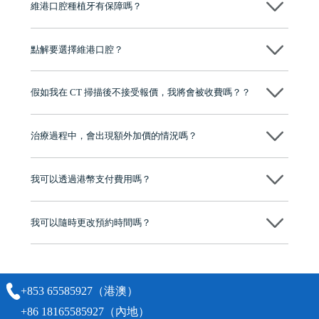
維港口腔種植牙有保障嗎？
維港口腔全程選用如Nobel、Osstem等國際知名大品牌植體，物料均可溯
源，種植牙手術均由多年經驗嘅高資曆牙醫團隊負責，並提供術後多年
點解要選擇維港口腔？
保養指導同維護服務，確保種完之後穩定、耐用又安心。
維港口腔踐行「醫道濟世」的大學校訓，各分院匯聚來自香港、內地的
博士碩士高資歷牙醫，十七年穩定開診。榮獲「2024香港企業領袖品
假如我在 CT 掃描後不接受報價，我將會被收費嗎？？
牌」、「2025香港企業領袖品牌」，是諾貝爾種植系統全球放心植牙中
心，香港新城電台與廣東衛視推薦品牌
不會！只要未開始實際服務之前，你不會被收取任何費用。
至今已服務超過三十個國家和地區的顧客，受到粵港澳大灣區及周邊城
市市民極高的口碑評價及信任推薦 珠海、深圳設有八大分院，香港亦設
治療過程中，會出現額外加價的情況嗎？
有咨詢及服務保障中心，有任何問題都可以隨時預約免費咨詢，讓人十
分放心
不會，治療前我們會詳細說明治療方案及對應的價錢，顧客同意並簽字
後，我們才會正式進行診療服務
我可以透過港幣支付費用嗎？
可以。維港口腔會按照當日匯率轉算收取費用，而匯率會及時告知客人
我可以隨時更改預約時間嗎？
可以，請盡早通過wechat或whatsapp聯絡我們，告知我們你原本預約的
時間及資料，並且重新預約的日期及時段
+853 65585927（港澳）
+86 18165585927（內地）