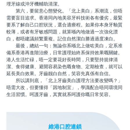
埋牙線或沖牙機輔助清潔。
第六，要留意心態變化。「北上美白」系潮流，但唔
需要盲目追求。香港同內地美容牙科技術各有優劣，最緊
要系了解自己口腔狀況，選合適療程。如果你本身牙釉質
較薄，或者有牙敏感問題，就算喺內地做過一次強化漂
白，都唔建議頻繁重複。記住自然潔白勝過過度凍白。
最後，總結一句：無論你系喺北上做咗美白，定系准
備系香港再進階治療，日常護理始終系保持效果嘅關鍵。
港人生活忙碌，唔一定要花好長時間，只要堅持規律清
潔、食得健康、避開容易染色嘅食物、定期檢查，就可以
延長美白效果。牙齒靓白自然，笑容先真係有自信。
所以講到底，「北上牙齒美白護理方法要改變嗎？」
唔需大改，但要懂得「因地制宜」，學識配合唔同環境同
生活習慣。呵護牙齒，其實就系呵護你嘅日常笑容。
維港口腔連鎖