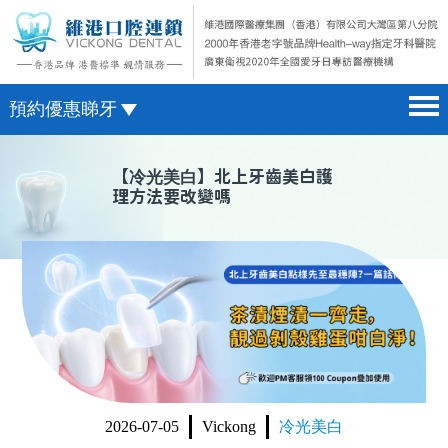
預約優惠睇牙
首頁 home page
澳門電話預約
【
冷光美白
】北上牙齒美白護
理方法要改變嗎
醫院簡介 hospital introduction
微信預約
醫生介紹 doctor introduction
WhatsApp預約
醫療新聞 medical news
種植牙 dental implant
箍牙 orthodontics
收費標準 change standard
2026-07-05
Vickong
冷光美白