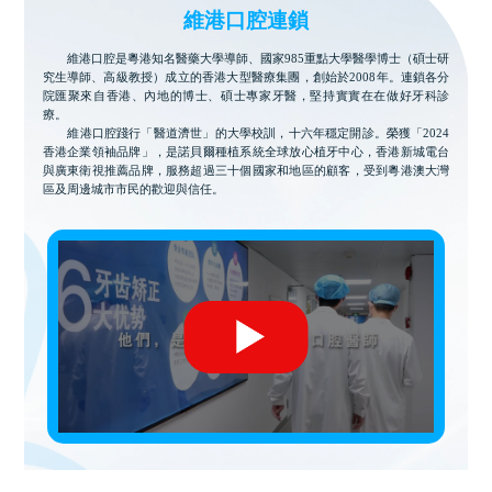
維港口腔連鎖
維港口腔是粵港知名醫藥大學導師、國家985重點大學醫學博士（碩士研
究生導師、高級教授）成立的香港大型醫療集團，創始於2008年。連鎖各分
院匯聚來自香港、內地的博士、碩士專家牙醫，堅持實實在在做好牙科診
療。
維港口腔踐行「醫道濟世」的大學校訓，十六年穩定開診。榮獲「2024
香港企業領袖品牌」，是諾貝爾種植系統全球放心植牙中心，香港新城電台
與廣東衛視推薦品牌，服務超過三十個國家和地區的顧客，受到粵港澳大灣
區及周邊城市市民的歡迎與信任。