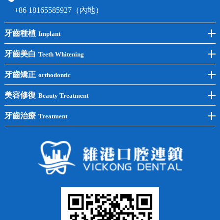
+86 18165585927（內地）
牙齒種植
Implant
前牙種植
牙齒美白
Teeth Whitening
後牙種植
冷光美白
牙齒矯正
orthodontic
單顆種植
洗牙
牙齒矯正
美容修復
Beauty Treatment
半口種植
黃黑牙
兒童矯正
全瓷牙
牙齒治療
Treatment
全口種植
四環素牙
隱形矯正
牙缺失
蛀牙補牙
常見問題
齙牙
鑲牙
智齒
牙貼面
牙列不齊
烤瓷牙
牙齦出血
地包天
義齒
拔牙
牙周炎