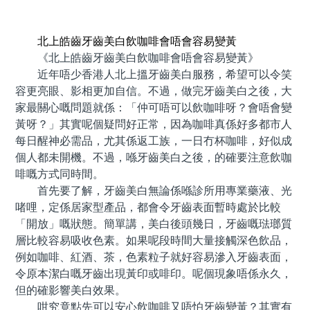
預約牙醫 contact us
北上皓齒牙齒美白飲咖啡會唔會容易變黃
《北上皓齒牙齒美白飲咖啡會唔會容易變黃》
近年唔少香港人北上搵牙齒美白服務，希望可以令笑
容更亮眼、影相更加自信。不過，做完牙齒美白之後，大
家最關心嘅問題就係：「仲可唔可以飲咖啡呀？會唔會變
黃呀？」其實呢個疑問好正常，因為咖啡真係好多都市人
每日醒神必需品，尤其係返工族，一日冇杯咖啡，好似成
個人都未開機。不過，喺牙齒美白之後，的確要注意飲咖
啡嘅方式同時間。
首先要了解，牙齒美白無論係喺診所用專業藥液、光
啫哩，定係居家型產品，都會令牙齒表面暫時處於比較
「開放」嘅狀態。簡單講，美白後頭幾日，牙齒嘅琺瑯質
層比較容易吸收色素。如果呢段時間大量接觸深色飲品，
例如咖啡、紅酒、茶，色素粒子就好容易滲入牙齒表面，
令原本潔白嘅牙齒出現黃印或啡印。呢個現象唔係永久，
但的確影響美白效果。
咁究竟點先可以安心飲咖啡又唔怕牙齒變黃？其實有