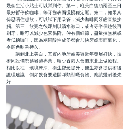
幾個生活小貼士可以幫到你。第一，喺美白後頭兩至三日
最好暫停飲咖啡，等牙齒表面慢慢穩定返。第二，如果真
係忍唔住想飲，可以試下用吸管，減少咖啡同牙齒直接接
觸。第三，飲完之後即刻以清水漱口，或者等半個鐘後再
刷牙，咁可以減少色素黏附。仲有個細節，盡量揀無糖或
者低糖咖啡，因為糖同酸性成份都會加快牙齒表面氧化，
令顏色唔夠持久。
講到北上美白，其實內地牙齒美容近年發展好快，技
術同設備都越嚟越專業，唔少香港人會週末北上做療程。
相比以往，環境乾淨、衛生觀念提升，醫生亦會提供術後
護理建議，例如飲食要避開咩類型嘅食物、應該幾耐後先
好