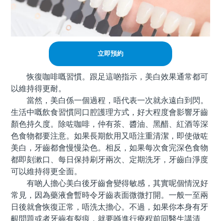
立即預約
恢復咖啡嘅習慣。跟足這啲指示，美白效果通常都可
以維持得更耐。
當然，美白係一個過程，唔代表一次就永遠白到閃。
生活中嘅飲食習慣同口腔護理方式，好大程度會影響牙齒
顏色持久度。除咗咖啡，仲有茶、醬油、黑醋、紅酒等深
色食物都要注意。如果長期飲用又唔注重清潔，即使做咗
美白，牙齒都會慢慢染色。相反，如果每次食完深色食物
都即刻漱口、每日保持刷牙兩次、定期洗牙，牙齒白淨度
可以維持得更全面。
有啲人擔心美白後牙齒會變得敏感，其實呢個情況好
常見，因為藥液會暫時令牙齒表面微微打開。一般一至兩
日後就會恢復正常，唔洗太擔心。不過，如果你本身有牙
齦問題或者牙齒有裂痕，就要喺進行療程前同醫生講清