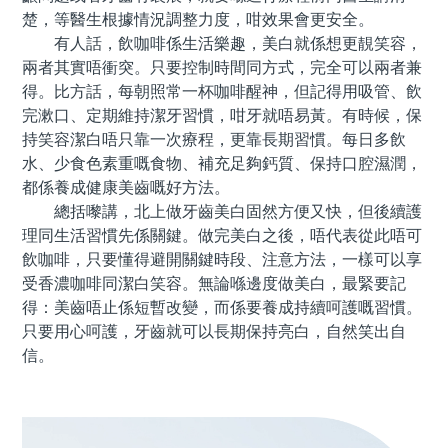
楚，等醫生根據情況調整力度，咁效果會更安全。
有人話，飲咖啡係生活樂趣，美白就係想更靚笑容，
兩者其實唔衝突。只要控制時間同方式，完全可以兩者兼
得。比方話，每朝照常一杯咖啡醒神，但記得用吸管、飲
完漱口、定期維持潔牙習慣，咁牙就唔易黃。有時候，保
持笑容潔白唔只靠一次療程，更靠長期習慣。每日多飲
水、少食色素重嘅食物、補充足夠鈣質、保持口腔濕潤，
都係養成健康美齒嘅好方法。
總括嚟講，北上做牙齒美白固然方便又快，但後續護
理同生活習慣先係關鍵。做完美白之後，唔代表從此唔可
飲咖啡，只要懂得避開關鍵時段、注意方法，一樣可以享
受香濃咖啡同潔白笑容。無論喺邊度做美白，最緊要記
得：美齒唔止係短暫改變，而係要養成持續呵護嘅習慣。
只要用心呵護，牙齒就可以長期保持亮白，自然笑出自
信。