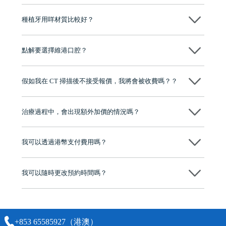
種植牙用咩材質比較好？
現在國際上普遍用嘅係純鈦。純鈦同人體骨質相容性高，愈合得快又穩
陣，安全可靠。
點解要選擇維港口腔？
維港口腔踐行「醫道濟世」的大學校訓，各分院匯聚來自香港、內地的
博士碩士高資歷牙醫，十七年穩定開診。榮獲「2024香港企業領袖品
假如我在 CT 掃描後不接受報價，我將會被收費嗎？？
牌」、「2025香港企業領袖品牌」，是諾貝爾種植系統全球放心植牙中
心，香港新城電台與廣東衛視推薦品牌
不會！只要未開始實際服務之前，你不會被收取任何費用。
至今已服務超過三十個國家和地區的顧客，受到粵港澳大灣區及周邊城
市市民極高的口碑評價及信任推薦 珠海、深圳設有八大分院，香港亦設
治療過程中，會出現額外加價的情況嗎？
有咨詢及服務保障中心，有任何問題都可以隨時預約免費咨詢，讓人十
分放心
不會，治療前我們會詳細說明治療方案及對應的價錢，顧客同意並簽字
後，我們才會正式進行診療服務
我可以透過港幣支付費用嗎？
可以。維港口腔會按照當日匯率轉算收取費用，而匯率會及時告知客人
我可以隨時更改預約時間嗎？
可以，請盡早通過wechat或whatsapp聯絡我們，告知我們你原本預約的
時間及資料，並且重新預約的日期及時段
+853 65585927（港澳）