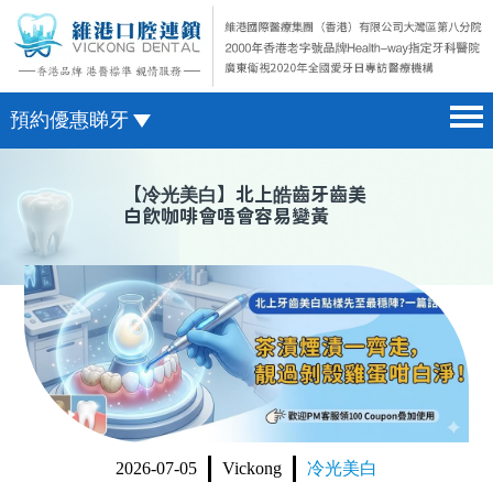
預約優惠睇牙
首頁 home page
澳門電話預約
【
冷光美白
】北上皓齒牙齒美
白飲咖啡會唔會容易變黃
醫院簡介 hospital introduction
微信預約
醫生介紹 doctor introduction
WhatsApp預約
醫療新聞 medical news
種植牙 dental implant
箍牙 orthodontics
收費標準 change standard
2026-07-05
Vickong
冷光美白