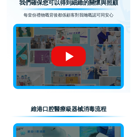
我們確保您可以得到細緻的關懷與照顧
每壹份禮物嘅背後都係顧客對我哋嘅認可同安心
維港口腔醫療級器械消毒流程