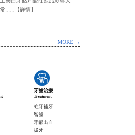
美白牙貼片酸性飲品影響大
....【詳情】
MORE →
牙齒治療
nt
Treatment
蛀牙補牙
智齒
牙齦出血
拔牙