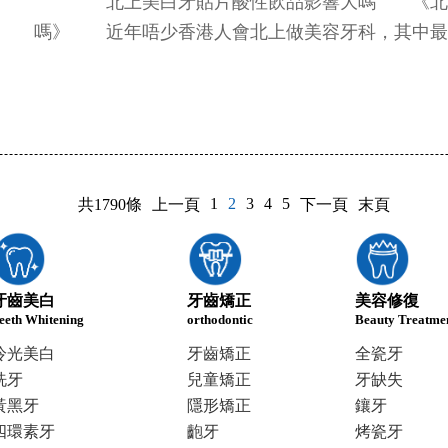
北上美白牙貼片酸性飲品影響大嗎 《北上
嗎》 近年唔少香港人會北上做美容牙科，其中最常..
1
2
3
4
5
共1790條
上一頁
下一頁
末頁
牙齒美白
牙齒矯正
美容修復
eeth Whitening
orthodontic
Beauty Treatme
冷光美白
牙齒矯正
全瓷牙
洗牙
兒童矯正
牙缺失
黃黑牙
隱形矯正
鑲牙
四環素牙
齙牙
烤瓷牙