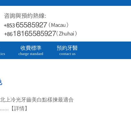
牙
收費標準
預約牙醫
ics
charge standard
contact us
色
上冷光牙齒美白點樣揀最適合
...【詳情】