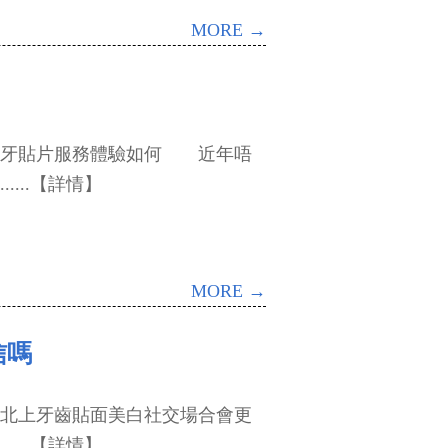
MORE →
貼片服務體驗如何 近年唔
...【詳情】
MORE →
信嗎
上牙齒貼面美白社交場合會更
...【詳情】