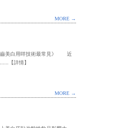
MORE →
美白用咩技術最常見》 近
...【詳情】
MORE →