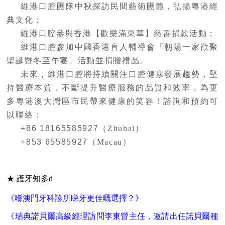
維港口腔團隊中秋探訪民間藝術團體，弘揚粵港經
典文化；
維港口腔參與香港【歡樂滿東華】慈善捐款活動；
維港口腔參加中國香港盲人輔導會「朝陽一家歡聚
聖誕暨冬至午宴」活動並捐贈禮品。
未來，維港口腔將持續關注口腔健康發展趨勢，堅
持醫療本質，不斷提升醫療服務的品質和效率，為更
多粵港澳大灣區市民帶來健康的笑容！諮詢和預約可
以聯絡：
+86 18165585927
（
Zhuhai
）
+853 65585927
（
Macau
）
★ 護牙知多d
《喺澳門牙科診所睇牙更佳嘅選擇？》
《瑞典諾貝爾高級經理訪問李東營主任，邀請出任諾貝爾種