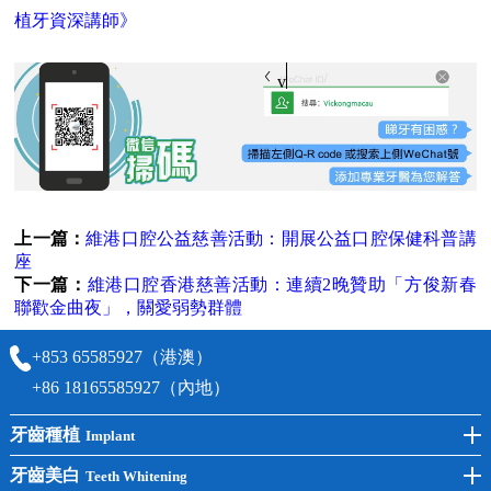
植牙資深講師》
vickongmacau
上一篇：
維港口腔公益慈善活動：開展公益口腔保健科普講
座
下一篇：
維港口腔香港慈善活動：連續2晚贊助「方俊新春
聯歡金曲夜」，關愛弱勢群體
+853 65585927（港澳）
+86 18165585927（內地）
牙齒種植
Implant
前牙種植
牙齒美白
Teeth Whitening