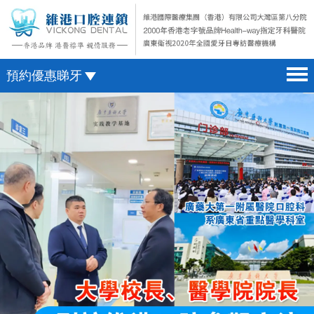
預約優惠睇牙
首頁 home page
澳門電話預約
醫院簡介 hospital introduction
微信預約
醫生介紹 doctor introduction
WhatsApp預約
醫療新聞 medical news
種植牙 dental implant
箍牙 orthodontics
收費標準 change standard
預約牙醫 contact us