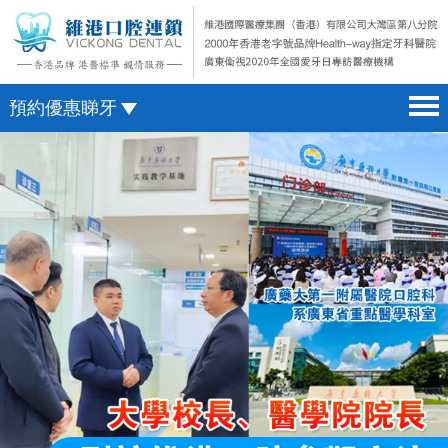
預約優惠睇牙
首頁 home page
澳門電話預約
醫院簡介 hospital introduction
微信預約
醫生介紹 doctor introduction
WhatsApp預約
醫療新聞 medical news
種植牙 dental implant
箍牙 orthodontics
收費標準 change standard
預約牙醫 contact us