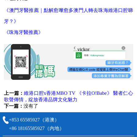
《澳門牙醫推薦｜點解愈嚟愈多澳門人轉去珠海維港口腔睇
牙？》
《珠海牙醫推薦》
vickongmacau
上一篇：
維港口腔x香港MBO TV 《卡拉O!Babe》 醫者仁心
歌聲傳情，綻放香港品牌文化魅力
下一篇：
没有了
+853 65585927（港澳）
+86 18165585927（內地）