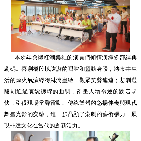
本次年會繼紅潮樂社的演員們傾情演繹多部經典
劇碼。喜劇橋段以詼諧的唱腔和靈動身段，將市井生
活的煙火氣演繹得淋漓盡緻，觀眾笑聲連連；悲劇選
段則通過哀婉纏綿的曲調，刻畫人物命運的跌宕起
伏，引得現場掌聲雷動。傳統樂器的悠揚伴奏與現代
舞臺光影的交融，進一步凸顯了潮劇的藝術張力，展
現非遺文化在當代的創新活力。