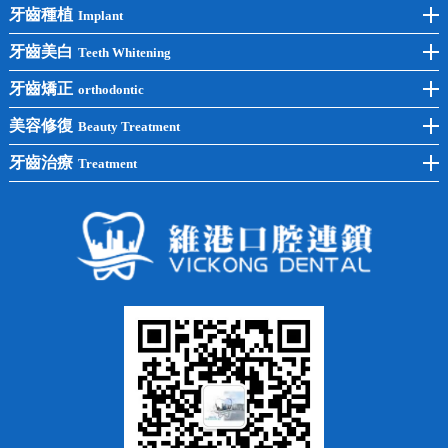
牙齒種植
Implant
前牙種植
牙齒美白
Teeth Whitening
後牙種植
冷光美白
牙齒矯正
orthodontic
單顆種植
洗牙
牙齒矯正
美容修復
Beauty Treatment
半口種植
黃黑牙
兒童矯正
全瓷牙
牙齒治療
Treatment
全口種植
四環素牙
隱形矯正
牙缺失
蛀牙補牙
常見問題
齙牙
鑲牙
智齒
牙貼面
牙列不齊
烤瓷牙
牙齦出血
地包天
義齒
拔牙
牙周炎
根管治療