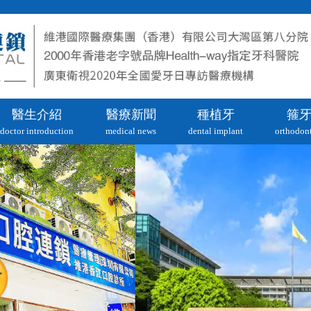
醫生介紹
醫療新聞
種植牙
箍
doctor introduction
medical news
dental implant
orthodont