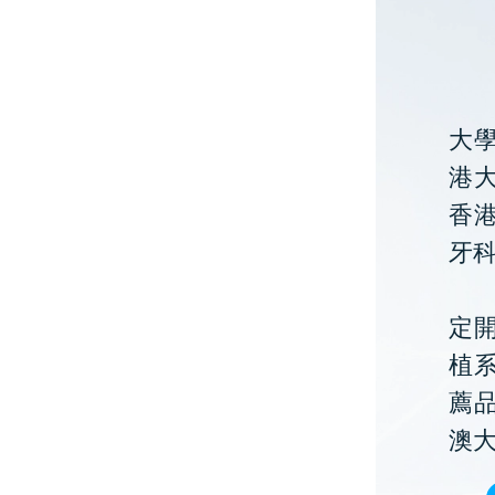
大
港大
香
牙
定開
植
薦
澳