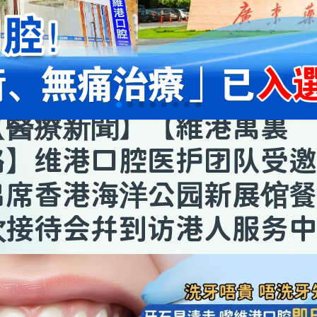
醫療新聞
【
】【維港萬裏
路】维港口腔医护团队受邀
出席香港海洋公园新展馆餐
饮接待会并到访港人服务中
心