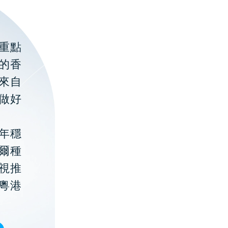
重點
的香
聚來自
做好
年穩
貝爾種
視推
粵港