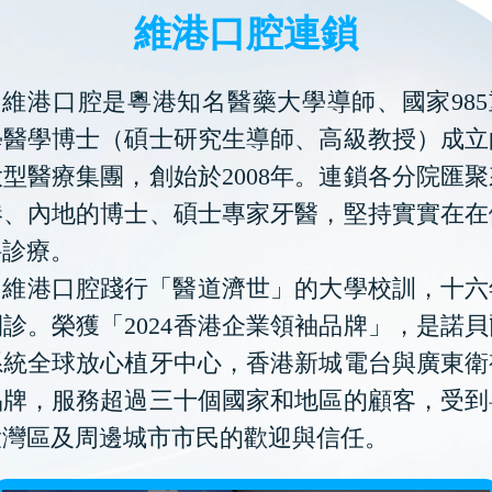
維港口腔連鎖
維港口腔是粵港知名醫藥大學導師、國家985
學醫學博士（碩士研究生導師、高級教授）成立
型醫療集團，創始於2008年。連鎖各分院匯
港、內地的博士、碩士專家牙醫，堅持實實在在
科診療。
維港口腔踐行「醫道濟世」的大學校訓，十六
診。榮獲「2024香港企業領袖品牌」，是諾
系統全球放心植牙中心，香港新城電台與廣東衛
品牌，服務超過三十個國家和地區的顧客，受到
大灣區及周邊城市市民的歡迎與信任。