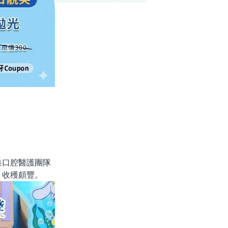
港口腔醫護團隊
，收穫頗豐。