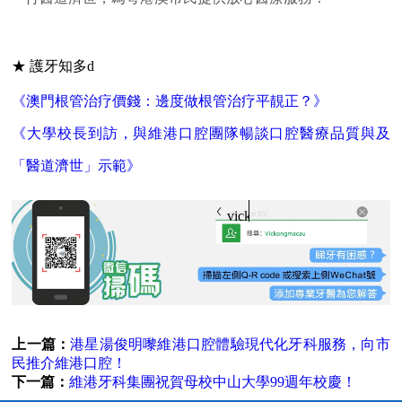
★ 護牙知多d
《澳門根管治疗價錢：邊度做根管治疗平靚正？》
《大學校長到訪，與維港口腔團隊暢談口腔醫療品質與及
「醫道濟世」示範》
vickongmacau
上一篇：
港星湯俊明嚟維港口腔體驗現代化牙科服務，向市
民推介維港口腔！
下一篇：
維港牙科集團祝賀母校中山大學99週年校慶！