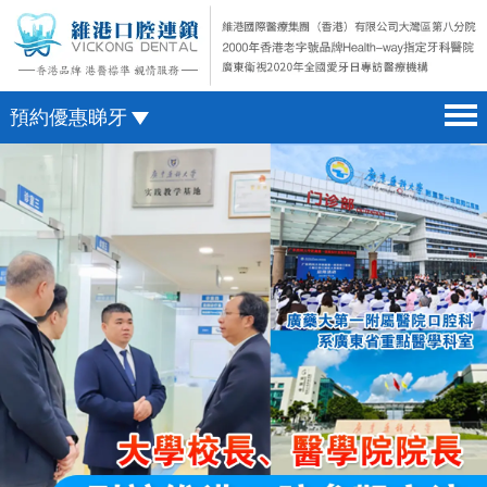
預約優惠睇牙
首頁 home page
澳門電話預約
醫院簡介 hospital introduction
微信預約
醫生介紹 doctor introduction
WhatsApp預約
醫療新聞 medical news
種植牙 dental implant
箍牙 orthodontics
收費標準 change standard
預約牙醫 contact us