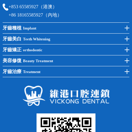
+853 65585927（港澳）
+86 18165585927（內地）
牙齒種植
Implant
前牙種植
牙齒美白
Teeth Whitening
後牙種植
冷光美白
牙齒矯正
orthodontic
單顆種植
洗牙
牙齒矯正
美容修復
Beauty Treatment
半口種植
黃黑牙
兒童矯正
全瓷牙
牙齒治療
Treatment
全口種植
四環素牙
隱形矯正
牙缺失
蛀牙補牙
常見問題
齙牙
鑲牙
智齒
牙貼面
牙列不齊
烤瓷牙
牙齦出血
地包天
義齒
拔牙
牙周炎
根管治療