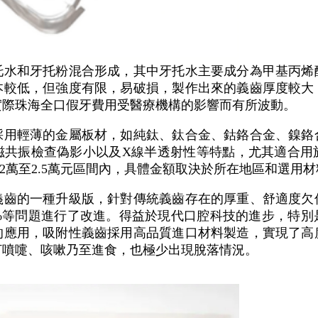
托水和牙托粉混合形成，其中牙托水主要成分為甲基丙烯
本較低，但強度有限，易破損，製作出來的義齒厚度較大
，實際珠海全口假牙費用受醫療機構的影響而有所波動。
採用輕薄的金屬板材，如純鈦、鈦合金、鈷鉻合金、鎳鉻
磁共振檢查偽影小以及X線半透射性等特點，尤其適合用
.2萬至2.5萬元區間內，具體金額取決於所在地區和選用
義齒的一種升級版，針對傳統義齒存在的厚重、舒適度欠
0%等問題進行了改進。得益於現代口腔科技的進步，特別
的應用，吸附性義齒採用高品質進口材料製造，實現了高
打噴嚏、咳嗽乃至進食，也極少出現脫落情況。