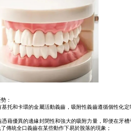
優勢：
帶有基托和卡環的金屬活動義齒，吸附性義齒遵循個性化
義齒憑藉優異的邊緣封閉性和強大的吸附力量，即便在牙
免了傳統全口義齒在某些動作下易於脫落的現象；