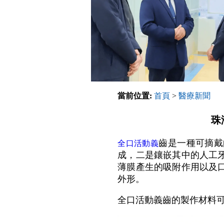
當前位置:
首頁
>
醫療新聞
珠
齒是一種可摘戴
全口活動義
成，二是鑲嵌其中的人工
薄膜產生的吸附作用以及
外形。
全口活動義齒的製作材料