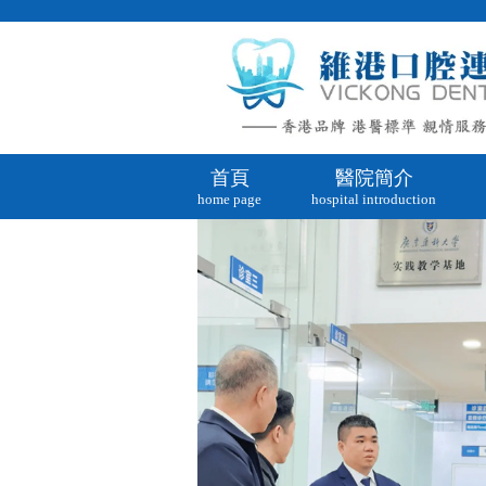
首頁
醫院簡介
home page
hospital introduction