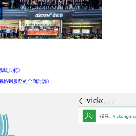
務嘅典範》
價格到服務的全面討論》
vickongmacau