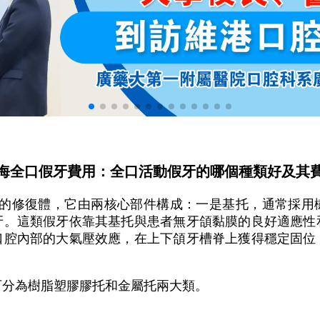
海全口假牙費用：全口活動假牙的哪個種類好及其
的修復體，它由兩核心部件構成：一是基托，通常採用
牙。這類假牙依靠其基托與患者無牙頜黏膜的良好適應性
口腔內部的大氣壓效應，在上下頜牙槽脊上獲得穩定固位
可分為樹脂塑膠膠托和金屬托兩大類。