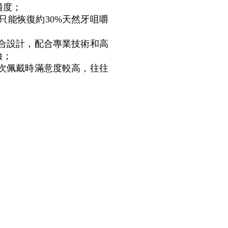
適度；
只能恢復約30%天然牙咀嚼
綜合設計，配合專業技術和高
險；
首次佩戴時滿意度較高，往往