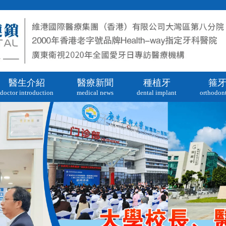
醫生介紹
醫療新聞
種植牙
箍
doctor introduction
medical news
dental implant
orthodont