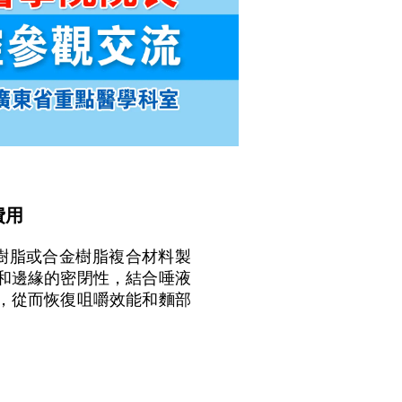
費用
樹脂或合金樹脂複合材料製
和邊緣的密閉性，結合唾液
，從而恢復咀嚼效能和麵部