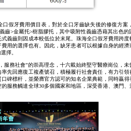
全口假牙費用價目表，對於全口牙齒缺失後的修復方案
口義齒>金屬托>樹脂膠托，其中吸附性義齒憑藉其出色的
托式義齒則因成本較低位於末尾。珠海全口假牙費用跨度
牙費用的選擇也有。因此，缺牙患者可以根據自身的經濟
的選擇。
心，服務社會”的崇高理念，十六載始終堅守醫療崗位，未
內率先回應復工複產號召，積極履行社會責任，有力引領
質口碑標杆，並榮膺官方認可的知名企業典範，同時贏得香
腔的服務觸達全球30多個國家和地區，深受香港、澳門、
。