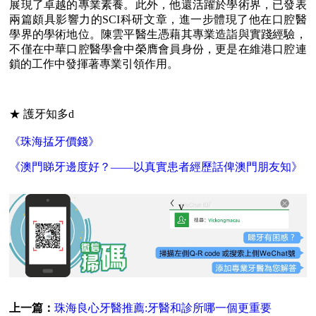
展現了卓越的專業素養。此外，他還活躍於學術界，已發表
兩篇頗具影響力的SCI科研文章，進一步體現了他在口腔醫
學界的學術地位。陳雲平醫生憑藉其專業造詣與實踐經驗，
不僅在中華口腔醫學會中榮膺會員身份，更是在維港口腔連
鎖的工作中發揮著專業引領作用。
★ 護牙知多d
《珠海掹牙價錢》
《澳門睇牙邊度好？——以真實患者經歷話俾澳門朋友知》
vickongmacau
上一篇：
珠海良心牙醫推薦:牙醫和診所哪一個更重要