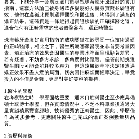
要素。下麵分享一套廣泛適用於尋找珠海箍牙邊度好的實用
指南，這套方法論已被身邊眾多親朋好友親身實踐並驗證有
效，他們在遵循此原則選擇醫院和醫生後，均得到了滿意的
矯正結果。這確實是一條經得起實證檢驗的正確擇醫之道，
適合任何有正畸需求的患者借鑒參考。選正畸醫生
珠海箍牙邊度好實用指南的成功關鍵在於尋覓一位技術過硬
的正畸醫師，相比之下，醫生所屬哪家醫院並非首要考量因
素。矯正治療的效果會因醫生的專業水準而呈現顯著差異，
若有疑慮，不妨多方求診，多角度對比甄選。儘管前期挑選
醫生階段可能會消耗較多精力，但這遠勝於草率決定後遭遇
矯正效果不盡人意的局面。切勿因怕麻煩而輕率決定，畢竟
投入的不僅是金錢，更是對美好笑容的期待。
1.醫生的學歷
在考察醫生時，學歷固然重要，通常口腔科醫生至少應具備
碩士或博士學歷，但在實際情況中，不乏本科畢業後通過大
量實踐積累豐富經驗、技術優秀的正畸醫生。因此，學歷僅
作為初步參考，更應關注醫生已完成的矯正案例數量與品
質。
2.資歷與頭銜