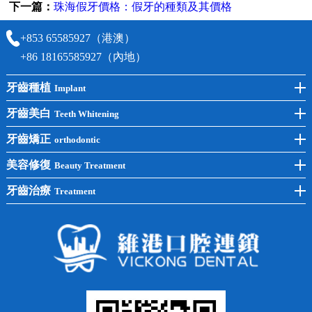
下一篇：
珠海假牙價格：假牙的種類及其價格
+853 65585927（港澳）
+86 18165585927（內地）
牙齒種植
Implant
前牙種植
牙齒美白
Teeth Whitening
後牙種植
冷光美白
牙齒矯正
orthodontic
單顆種植
洗牙
牙齒矯正
美容修復
Beauty Treatment
半口種植
黃黑牙
兒童矯正
全瓷牙
牙齒治療
Treatment
全口種植
四環素牙
隱形矯正
牙缺失
蛀牙補牙
常見問題
齙牙
鑲牙
智齒
牙貼面
牙列不齊
烤瓷牙
牙齦出血
地包天
義齒
拔牙
牙周炎