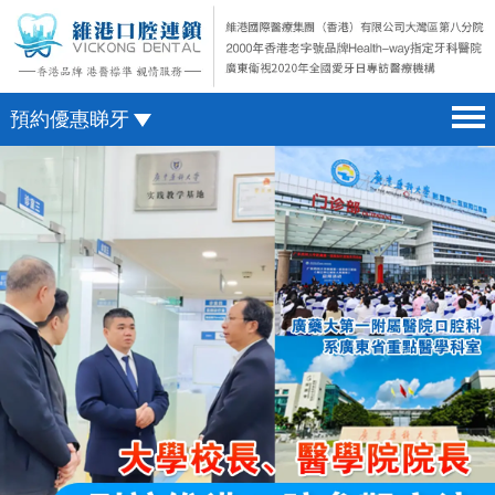
預約優惠睇牙
首頁 home page
澳門電話預約
醫院簡介 hospital introduction
微信預約
醫生介紹 doctor introduction
WhatsApp預約
醫療新聞 medical news
種植牙 dental implant
箍牙 orthodontics
收費標準 change standard
預約牙醫 contact us