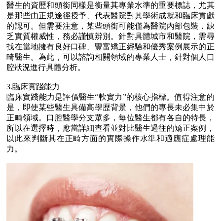
醫生的資歷和頭銜同樣是衡量其專業水準的重要標誌，尤其
是那些由正規途徑授予、代表醫院對其學術成就和臨床貢獻
的認可。但需要注意，某些頭銜可能僅為醫院內部包裝，缺
乏實質權威性，務必謹慎辨別。針對具體城市和醫院，需尋
找在當地擁有良好口碑、豐富矯正經驗和優秀案例展示的正
畸醫生。為此，可以諮詢相關領域的專業人士，針對個人口
腔狀況進行具體分析。
3.臨床實踐能力
臨床實踐能力是評價醫生“軟實力”的核心指標。值得注意的
是，即使某些醫生具備高學歷背景，他們的專長未必集中於
正畸領域。口腔醫學分支眾多，每位醫生都有各自的特長，
所以在選擇時，應當詳細查看並對比醫生過往的矯正案例，
以此來判斷其在正畸方面的實際操作水準和適應症處理能
力。