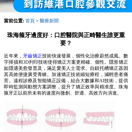
當前位置:
首頁
>
醫療新聞
珠海箍牙邊度好：口腔醫院與正畸醫生誰更重
要？
近年來，
牙齒矯正
技術快速發展，個性化治療蔚然成風。數
字掃描和3D列印技術使得矯正方案更精確、個性。隱形矯正
如隱適美愈發普及，滿足愛美人士需求。自鎖托槽矯正器因
其高效便捷廣受青睞。加速矯正技術縮短療程，減輕患者痛
苦。遠程診療及智能矯正設備，結合大數據和AI技術，提供
即時監測與動態方案調整，提升了矯正效率與精准度。珠海
箍牙正以前所未有的速度向微創、舒適、高效方向演進。