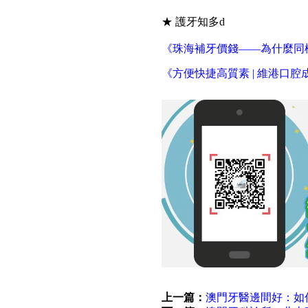
★ 護牙知多d
《珠海補牙價錢——為什麼同
《方便快捷高質素 | 維港口
上一篇：
澳門牙醫邊間好：如