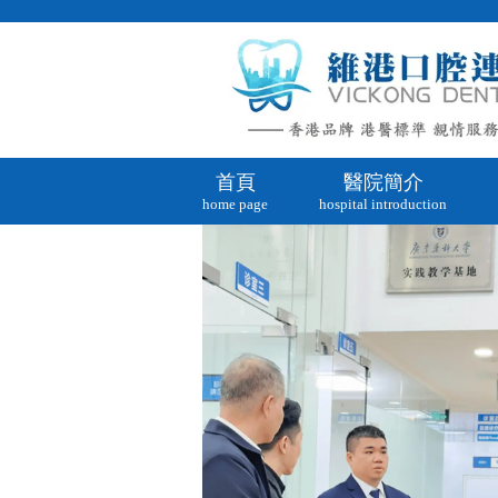
首頁
醫院簡介
home page
hospital introduction