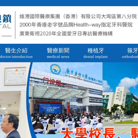
醫生介紹
醫療新聞
種植牙
箍
doctor introduction
medical news
dental implant
orthodont