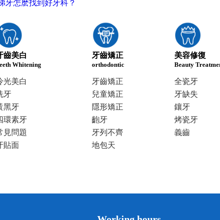
睇牙怎麽找到好牙科？
牙齒美白
牙齒矯正
美容修復
eeth Whitening
orthodontic
Beauty Treatme
冷光美白
牙齒矯正
全瓷牙
洗牙
兒童矯正
牙缺失
黃黑牙
隱形矯正
鑲牙
四環素牙
齙牙
烤瓷牙
常見問題
牙列不齊
義齒
牙貼面
地包天
Working hours