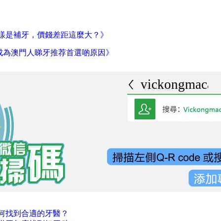
樣是補牙，價錢差距這麼大？》
腔成為澳門人睇牙推荐首選啲原因》
vickongmacau
何找到合適的牙醫？