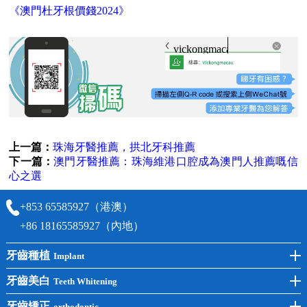
《澳門杜牙根價錢2024》
vickongmacau
上一篇：
珠海牙醫推薦，拱北牙科推薦
下一篇：
澳門牙醫推薦：珠海維港口腔成為澳門人推薦嘅信
心之選
+853 65585927（港澳）
+86 18165585927（內地）
牙齒種植
Implant
前牙種植
牙齒美白
Teeth Whitening
後牙種植
冷光美白
牙齒矯正
orthodontic