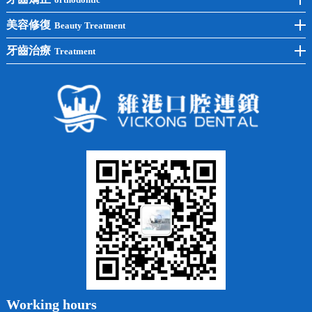
單顆種植
洗牙
牙齒矯正
美容修復
Beauty Treatment
半口種植
黃黑牙
兒童矯正
全瓷牙
牙齒治療
Treatment
全口種植
四環素牙
隱形矯正
牙缺失
蛀牙補牙
常見問題
齙牙
鑲牙
智齒
牙貼面
牙列不齊
烤瓷牙
牙齦出血
地包天
義齒
拔牙
牙周炎
根管治療
Working hours