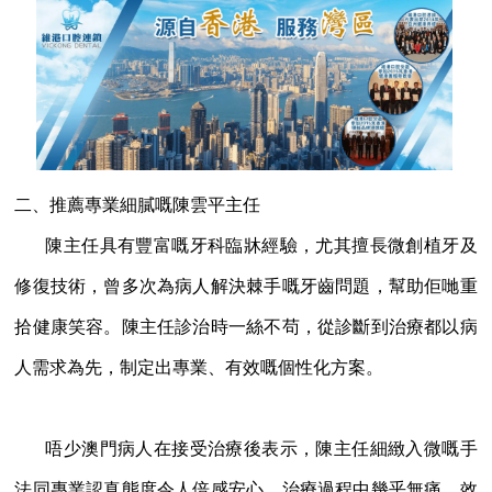
二、推薦專業細膩嘅陳雲平主任
陳主任具有豐富嘅牙科臨牀經驗，尤其擅長微創植牙及
修復技術，曾多次為病人解決棘手嘅牙齒問題，幫助佢哋重
拾健康笑容。陳主任診治時一絲不苟，從診斷到治療都以病
人需求為先，制定出專業、有效嘅個性化方案。
唔少澳門病人在接受治療後表示，陳主任細緻入微嘅手
法同專業認真態度令人倍感安心，治療過程中幾乎無痛，效