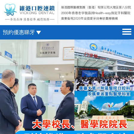
預約優惠睇牙
首頁 home page
澳門電話預約
醫院簡介 hospital introduction
微信預約
醫生介紹 doctor introduction
WhatsApp預約
醫療新聞 medical news
種植牙 dental implant
箍牙 orthodontics
收費標準 change standard
預約牙醫 contact us