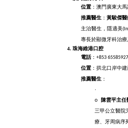
位置
：澳門廣東大馬
推薦醫生
：
黃駿傑醫
主治醫生，隱適美
(I
專長於顯微牙科治療
4
.
珠海維港口腔
電話
：
+853 6558592
位置
：拱北口岸中建
推薦醫生
：
·
陳雲平主任
o
三甲公立醫院
療、牙周病序