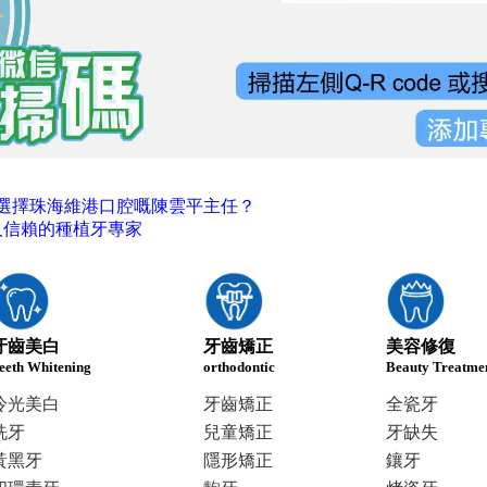
選擇珠海維港口腔嘅陳雲平主任？
人信賴的種植牙專家
牙齒美白
牙齒矯正
美容修復
eeth Whitening
orthodontic
Beauty Treatme
冷光美白
牙齒矯正
全瓷牙
洗牙
兒童矯正
牙缺失
黃黑牙
隱形矯正
鑲牙