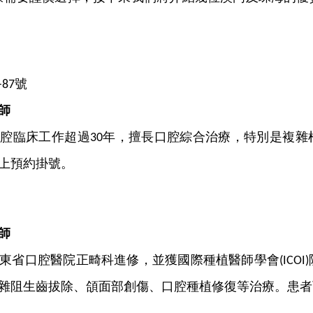
號
-87
師
口腔臨床工作超過
年，擅長口腔綜合治療，特別是複雜
30
上預約掛號。
師
東省口腔醫院正畸科進修，並獲國際種植醫師學會
(ICOI)
雜阻生齒拔除、頜面部創傷、口腔種植修復等治療。患者