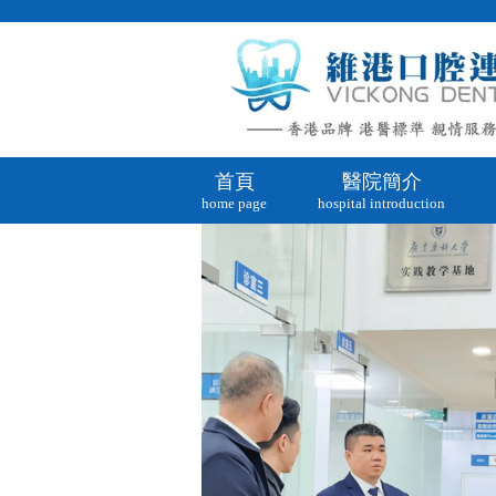
首頁
醫院簡介
home page
hospital introduction