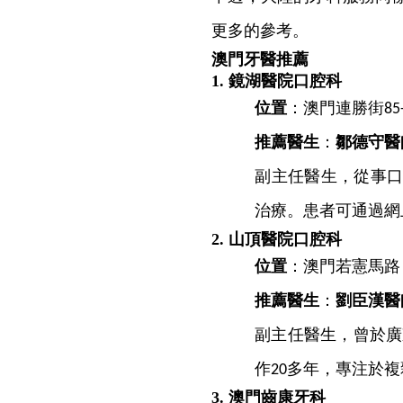
更多的參考。
澳門牙醫推薦
1.
鏡湖醫院口腔科
位置
：澳門連勝街
85
推薦醫生
：
鄒德守醫
副主任醫生，從事
治療。患者可通過網
2.
山頂醫院口腔科
位置
：澳門若憲馬路
推薦醫生
：
劉臣漢醫
副主任醫生，曾於廣
作
多年，專注於複
20
3.
澳門齒康牙科