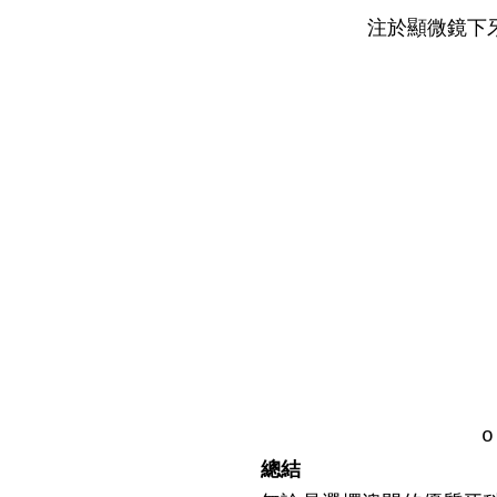
注於顯微鏡下
總結