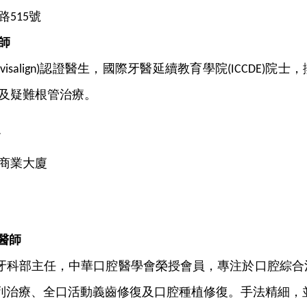
路
號
515
師
認證醫生，國際牙醫延續教育學院
院士，
nvisalign)
(ICCDE)
及疑難根管治療。
7
商業大廈
醫師
牙科部主任，中華口腔醫學會榮授會員，專注於口腔綜合
列治療、全口活動義齒修復及口腔種植修復。手法精細，