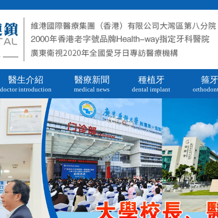
醫生介紹
醫療新聞
種植牙
箍
doctor introduction
medical news
dental implant
orthodont