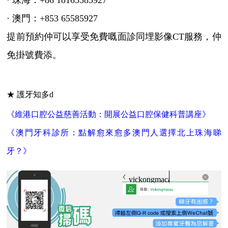
· 澳門：+853 65585927
提前預約仲可以享受免費嘅面診同埋影像CT服務，仲
免掛號費添。
★ 護牙知多d
《維港口腔公益慈善活動：開展公益口腔保健科普講座》
《澳門牙科診所：點解愈來愈多澳門人選擇北上珠海睇
牙？》
vickongmacau