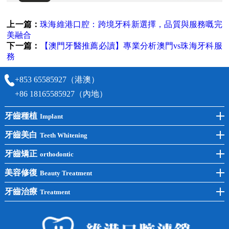
上一篇：
珠海維港口腔：跨境牙科新選擇，品質與服務嘅完
美融合
下一篇：
【澳門牙醫推薦必讀】專業分析澳門vs珠海牙科服
務
+853 65585927（港澳）
+86 18165585927（內地）
牙齒種植
Implant
前牙種植
牙齒美白
Teeth Whitening
後牙種植
冷光美白
牙齒矯正
orthodontic
單顆種植
洗牙
牙齒矯正
美容修復
Beauty Treatment
半口種植
黃黑牙
兒童矯正
全瓷牙
牙齒治療
Treatment
全口種植
四環素牙
隱形矯正
牙缺失
蛀牙補牙
常見問題
齙牙
鑲牙
智齒