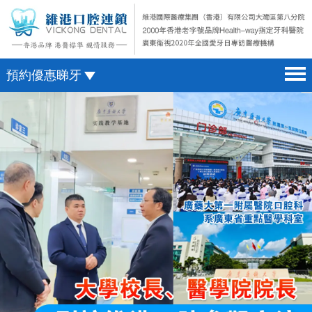
預約優惠睇牙
首頁 home page
澳門電話預約
醫院簡介 hospital introduction
微信預約
醫生介紹 doctor introduction
WhatsApp預約
醫療新聞 medical news
種植牙 dental implant
箍牙 orthodontics
收費標準 change standard
預約牙醫 contact us