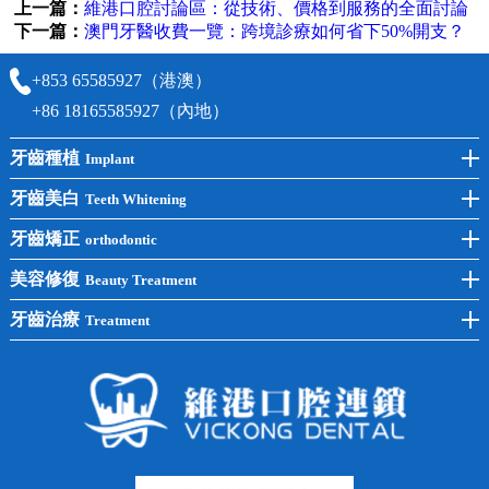
上一篇：
維港口腔討論區：從技術、價格到服務的全面討論
下一篇：
澳門牙醫收費一覽：跨境診療如何省下50%開支？
+853 65585927（港澳）
+86 18165585927（內地）
牙齒種植
Implant
前牙種植
牙齒美白
Teeth Whitening
後牙種植
冷光美白
牙齒矯正
orthodontic
單顆種植
洗牙
牙齒矯正
美容修復
Beauty Treatment
半口種植
黃黑牙
兒童矯正
全瓷牙
牙齒治療
Treatment
全口種植
四環素牙
隱形矯正
牙缺失
蛀牙補牙
常見問題
齙牙
鑲牙
智齒
牙貼面
牙列不齊
烤瓷牙
牙齦出血
地包天
義齒
拔牙