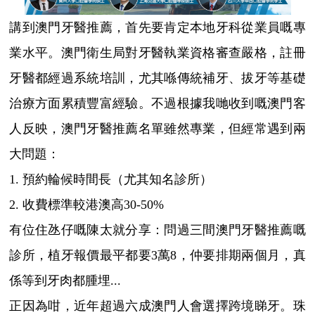
講到澳門牙醫推薦，首先要肯定本地牙科從業員嘅專
業水平。澳門衛生局對牙醫執業資格審查嚴格，註冊
牙醫都經過系統培訓，尤其喺傳統補牙、拔牙等基礎
治療方面累積豐富經驗。不過根據我哋收到嘅澳門客
人反映，澳門牙醫推薦名單雖然專業，但經常遇到兩
大問題：
1. 預約輪候時間長（尤其知名診所）
2. 收費標準較港澳高30-50%
有位住氹仔嘅陳太就分享：問過三間澳門牙醫推薦嘅
診所，植牙報價最平都要3萬8，仲要排期兩個月，真
係等到牙肉都腫埋...
正因為咁，近年超過六成澳門人會選擇跨境睇牙。珠