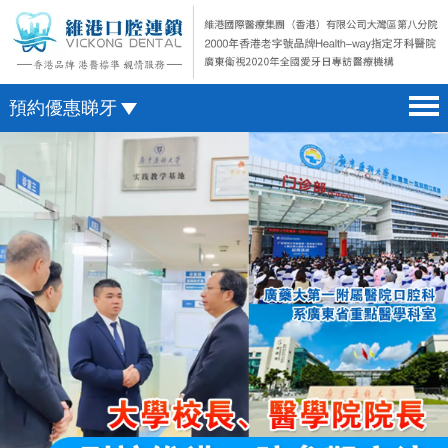
預約優惠睇牙
首頁 home page
澳門電話預約
醫院簡介 hospital introduction
微信預約
醫生介紹 doctor introduction
WhatsApp預約
醫療新聞 medical news
種植牙 dental implant
箍牙 orthodontics
收費標準 change standard
預約牙醫 contact us