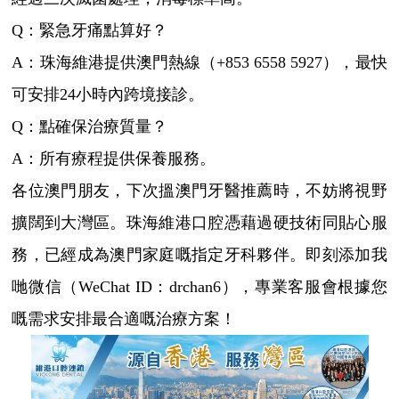
Q：緊急牙痛點算好？
A：珠海維港提供澳門熱線（+853 6558 5927），最快
可安排24小時內跨境接診。
Q：點確保治療質量？
A：所有療程提供保養服務。
各位澳門朋友，下次搵澳門牙醫推薦時，不妨將視野
擴闊到大灣區。珠海維港口腔憑藉過硬技術同貼心服
務，已經成為澳門家庭嘅指定牙科夥伴。即刻添加我
哋微信（WeChat ID：drchan6），專業客服會根據您
嘅需求安排最合適嘅治療方案！