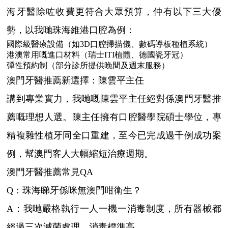
海牙醫除咗收費更符合大眾預算，仲有以下三大優
勢，以我哋珠海維港口腔為例：
國際級醫療設備（如3D口腔掃描儀、數碼導板種植系統）
港澳常用嘅進口材料（瑞士ITI植體、德國瓷牙冠）
彈性預約制（部分診所提供晚間及週末服務）
澳門牙醫推薦新選擇：陳雲平主任
講到專業實力，我哋嘅陳雲平主任絕對係澳門牙醫推
薦嘅理想人選。陳主任擁有口腔醫學院碩士學位，專
精複雜性植牙同全口重建，至今已完成過千例成功案
例，幫澳門客人大幅縮短治療週期。
澳門牙醫推薦常見QA
Q：珠海睇牙係咪無澳門咁衛生？
A：我哋嚴格執行一人一機一消毒制度，所有器械都
經過三次滅菌處理，消毒標準高。