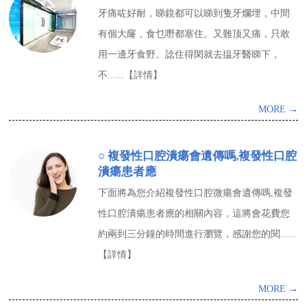
牙痛咗好耐，睇鏡都可以睇到隻牙爛埋，中間
有個大窿，食乜嘢都塞住。又難顶又痛，只敢
用一邊牙食野。諗住得閑就去揾牙醫睇下，
不......【詳情】
MORE →
○ 複發性口腔潰瘍會遺傳嗎,複發性口腔
潰瘍患者應
下面將為您介紹複發性口腔微瘍會遺傳嗎,複發
性口腔潰瘍患者應的相關內容，這將會花費您
約兩到三分鐘的時間進行瀏覽，感謝您的閱......
【詳情】
MORE →