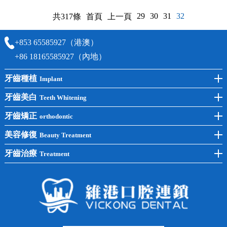
29
30
31
32
共317條
首頁
上一頁
+853 65585927（港澳）
+86 18165585927（內地）
牙齒種植
Implant
前牙種植
牙齒美白
Teeth Whitening
後牙種植
冷光美白
牙齒矯正
orthodontic
單顆種植
洗牙
牙齒矯正
美容修復
Beauty Treatment
半口種植
黃黑牙
兒童矯正
全瓷牙
牙齒治療
Treatment
全口種植
四環素牙
隱形矯正
牙缺失
蛀牙補牙
常見問題
齙牙
鑲牙
智齒
牙貼面
牙列不齊
烤瓷牙
牙齦出血
地包天
義齒
拔牙