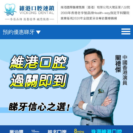
預約優惠睇牙
首頁 home page
澳門電話預約
醫院簡介 hospital introduction
微信預約
醫生介紹 doctor introduction
WhatsApp預約
醫療新聞 medical news
種植牙 dental implant
箍牙 orthodontics
收費標準 change standard
預約牙醫 contact us