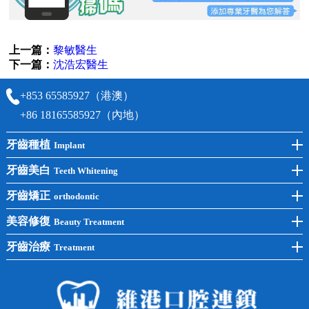
上一篇：
黎敏醫生
下一篇：
沈浩宏醫生
+853 65585927（港澳）
+86 18165585927（內地）
牙齒種植
Implant
前牙種植
牙齒美白
Teeth Whitening
後牙種植
冷光美白
牙齒矯正
orthodontic
單顆種植
洗牙
牙齒矯正
美容修復
Beauty Treatment
半口種植
黃黑牙
兒童矯正
全瓷牙
牙齒治療
Treatment
全口種植
四環素牙
隱形矯正
牙缺失
蛀牙補牙
常見問題
齙牙
鑲牙
智齒