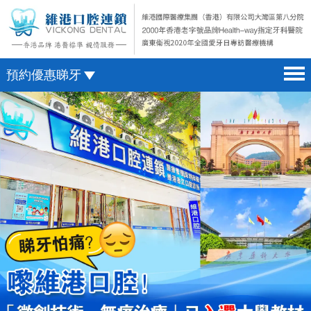
預約優惠睇牙
首頁 home page
澳門電話預約
醫院簡介 hospital introduction
微信預約
醫生介紹 doctor introduction
WhatsApp預約
醫療新聞 medical news
種植牙 dental implant
箍牙 orthodontics
收費標準 change standard
預約牙醫 contact us