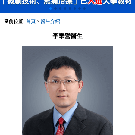
當前位置:
首頁
>
醫生介紹
李東營醫生